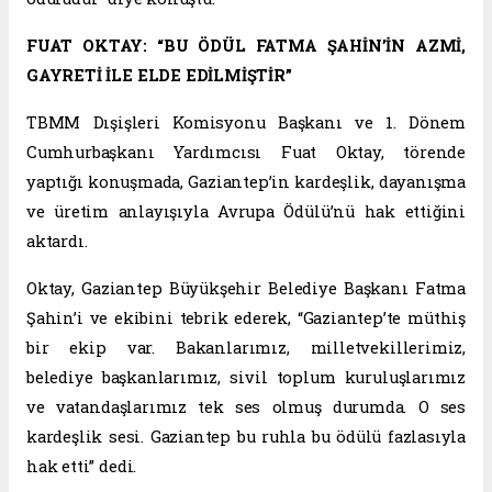
FUAT OKTAY: “BU ÖDÜL FATMA ŞAHİN’İN AZMİ,
GAYRETİ İLE ELDE EDİLMİŞTİR”
TBMM Dışişleri Komisyonu Başkanı ve 1. Dönem
Cumhurbaşkanı Yardımcısı Fuat Oktay, törende
yaptığı konuşmada, Gaziantep’in kardeşlik, dayanışma
ve üretim anlayışıyla Avrupa Ödülü’nü hak ettiğini
aktardı.
Oktay, Gaziantep Büyükşehir Belediye Başkanı Fatma
Şahin’i ve ekibini tebrik ederek, “Gaziantep’te müthiş
bir ekip var. Bakanlarımız, milletvekillerimiz,
belediye başkanlarımız, sivil toplum kuruluşlarımız
ve vatandaşlarımız tek ses olmuş durumda. O ses
kardeşlik sesi. Gaziantep bu ruhla bu ödülü fazlasıyla
hak etti” dedi.