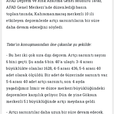
AFAD Deprem ve Risk Azaltma Genel Müdürü Tatar,
AFAD Genel Merkezi'nde düzenlediği basın
toplantısında; Kahramanmaraş merkezli 10 ili
etkileyen depremlerde artçı sarsıntıların bir süre
daha devam edeceğini söyledi.
Tatar'ın konuşmasından öne çıkanlar şu şekilde:
- Bu her iki çok sıra dışı deprem. Artçı sarsıntı sayısı
6 bini geçti. Şu anda 6 bin 40'a ulaştı. 3-4 arası
büyüklükte olanlar 1628, 4-5 arası 436, 5-6 arası 40
adet olarak ölçüldü. Bir adet de 6üzerinde sarsıntı var.
5-6 arası 40 adet artçı sarsıntı, son 4 ayda
yaşadığımız İzmir ve düzce merkezi büyüklüğündeki
depremlere karşılık geliyor. Dün de yine Göksun
merkezli 5.1 büyüklüğünde artçı meydana geldi.
- Artçı sarsıntılar daha uzun bir süre devam edecek.