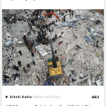
Erkek
|
Kadın
(Haberi Sesli Oku)