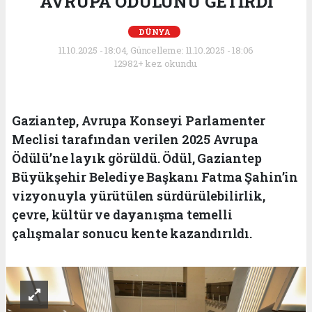
AVRUPA ÖDÜLÜNÜ GETİRDİ
DÜNYA
11.10.2025 - 18:04, Güncelleme: 11.10.2025 - 18:06
12982+ kez okundu.
Gaziantep, Avrupa Konseyi Parlamenter
Meclisi tarafından verilen 2025 Avrupa
Ödülü’ne layık görüldü. Ödül, Gaziantep
Büyükşehir Belediye Başkanı Fatma Şahin’in
vizyonuyla yürütülen sürdürülebilirlik,
çevre, kültür ve dayanışma temelli
çalışmalar sonucu kente kazandırıldı.