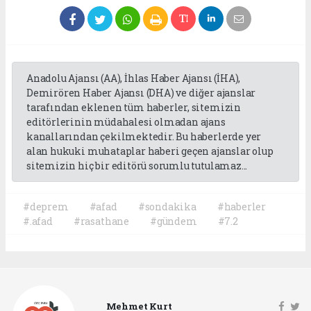
Anadolu Ajansı (AA), İhlas Haber Ajansı (İHA),
Demirören Haber Ajansı (DHA) ve diğer ajanslar
tarafından eklenen tüm haberler, sitemizin
editörlerinin müdahalesi olmadan ajans
kanallarından çekilmektedir. Bu haberlerde yer
alan hukuki muhataplar haberi geçen ajanslar olup
sitemizin hiç bir editörü sorumlu tutulamaz...
#deprem
#afad
#sondakika
#haberler
#.afad
#rasathane
#gündem
#7.2
Mehmet Kurt