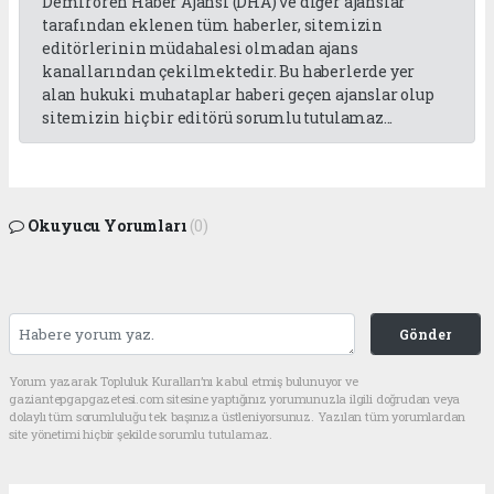
Demirören Haber Ajansı (DHA) ve diğer ajanslar
tarafından eklenen tüm haberler, sitemizin
editörlerinin müdahalesi olmadan ajans
kanallarından çekilmektedir. Bu haberlerde yer
alan hukuki muhataplar haberi geçen ajanslar olup
sitemizin hiç bir editörü sorumlu tutulamaz...
Okuyucu Yorumları
(0)
Gönder
Yorum yazarak Topluluk Kuralları’nı kabul etmiş bulunuyor ve
gaziantepgapgazetesi.com sitesine yaptığınız yorumunuzla ilgili doğrudan veya
dolaylı tüm sorumluluğu tek başınıza üstleniyorsunuz. Yazılan tüm yorumlardan
site yönetimi hiçbir şekilde sorumlu tutulamaz.