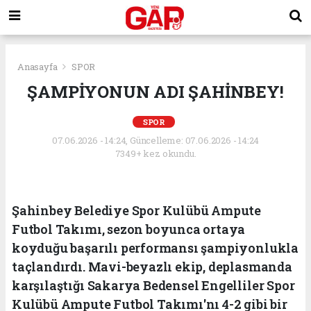
Anasayfa
SPOR
ŞAMPİYONUN ADI ŞAHİNBEY!
SPOR
07.06.2026 - 14:24, Güncelleme: 07.06.2026 - 14:24
7349+ kez okundu.
Şahinbey Belediye Spor Kulübü Ampute
Futbol Takımı, sezon boyunca ortaya
koyduğu başarılı performansı şampiyonlukla
taçlandırdı. Mavi-beyazlı ekip, deplasmanda
karşılaştığı Sakarya Bedensel Engelliler Spor
Kulübü Ampute Futbol Takımı'nı 4-2 gibi bir