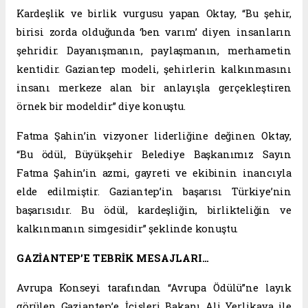
Kardeşlik ve birlik vurgusu yapan Oktay, “Bu şehir,
birisi zorda olduğunda ‘ben varım’ diyen insanların
şehridir. Dayanışmanın, paylaşmanın, merhametin
kentidir. Gaziantep modeli, şehirlerin kalkınmasını
insanı merkeze alan bir anlayışla gerçekleştiren
örnek bir modeldir” diye konuştu.
Fatma Şahin’in vizyoner liderliğine değinen Oktay,
“Bu ödül, Büyükşehir Belediye Başkanımız Sayın
Fatma Şahin’in azmi, gayreti ve ekibinin inancıyla
elde edilmiştir. Gaziantep’in başarısı Türkiye’nin
başarısıdır. Bu ödül, kardeşliğin, birlikteliğin ve
kalkınmanın simgesidir” şeklinde konuştu.
GAZİANTEP’E TEBRİK MESAJLARI…
Avrupa Konseyi tarafından “Avrupa Ödülü”ne layık
görülen Gaziantep’e, İçişleri Bakanı Ali Yerlikaya ile