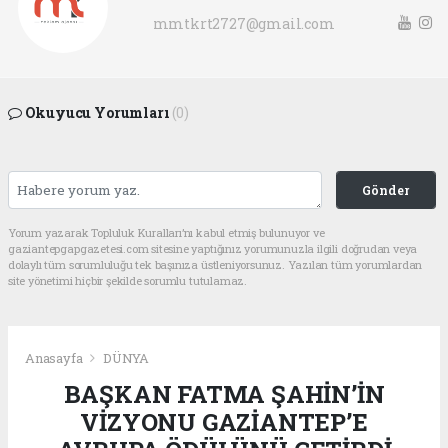
mmtkrt2727@gmail.com
Okuyucu Yorumları
(0)
Gönder
Yorum yazarak Topluluk Kuralları’nı kabul etmiş bulunuyor ve
gaziantepgapgazetesi.com sitesine yaptığınız yorumunuzla ilgili doğrudan veya
dolaylı tüm sorumluluğu tek başınıza üstleniyorsunuz. Yazılan tüm yorumlardan
site yönetimi hiçbir şekilde sorumlu tutulamaz.
Anasayfa
DÜNYA
BAŞKAN FATMA ŞAHİN’İN
VİZYONU GAZİANTEP’E