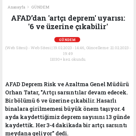
Anasayfa
GÜNDEM
AFAD’dan 'artçı deprem' uyarısı:
'6 ve üzerine çıkabilir'
GÜNDEM
(Web Sitesi) - Web Sitesi | 19.02.2023 - 14:46, Güncelleme: 21.02.2023 -
19:49
11030+ kez okundu.
AFAD Deprem Risk ve Azaltma Genel Müdürü
Orhan Tatar, "Artçı sarsıntılar devam edecek.
Bir bölümü 6 ve üzerine çıkabilir. Hasarlı
binalara girilmemesi büyük önem taşıyor. 4
ayda kaydettiğimiz deprem sayısını 13 günde
kaydettik. Her 3-4 dakikada bir artçı sarsıntı
meydana geliyor" dedi.