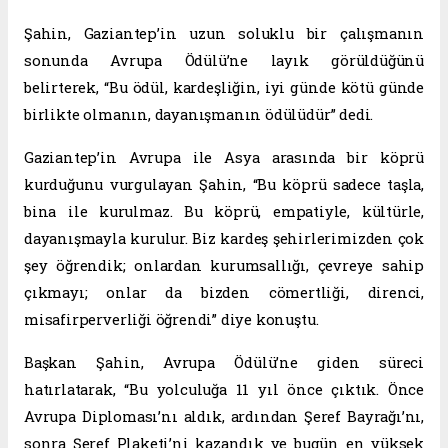
Şahin, Gaziantep’in uzun soluklu bir çalışmanın
sonunda Avrupa Ödülü’ne layık görüldüğünü
belirterek, “Bu ödül, kardeşliğin, iyi günde kötü günde
birlikte olmanın, dayanışmanın ödülüdür” dedi.
Gaziantep’in Avrupa ile Asya arasında bir köprü
kurduğunu vurgulayan Şahin, “Bu köprü sadece taşla,
bina ile kurulmaz. Bu köprü, empatiyle, kültürle,
dayanışmayla kurulur. Biz kardeş şehirlerimizden çok
şey öğrendik; onlardan kurumsallığı, çevreye sahip
çıkmayı; onlar da bizden cömertliği, direnci,
misafirperverliği öğrendi” diye konuştu.
Başkan Şahin, Avrupa Ödülü’ne giden süreci
hatırlatarak, “Bu yolculuğa 11 yıl önce çıktık. Önce
Avrupa Diploması’nı aldık, ardından Şeref Bayrağı’nı,
sonra Şeref Plaketi’ni kazandık ve bugün en yüksek