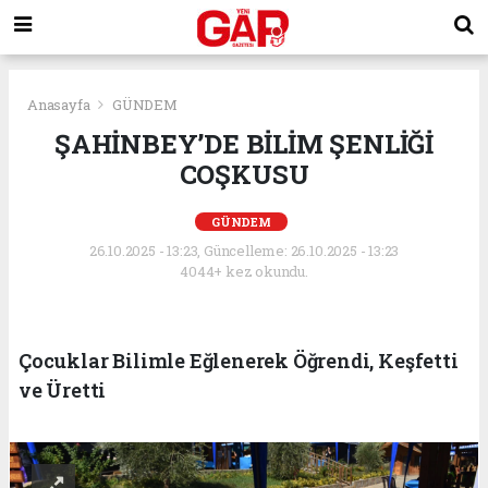
Anasayfa
GÜNDEM
ŞAHİNBEY’DE BİLİM ŞENLİĞİ
COŞKUSU
GÜNDEM
26.10.2025 - 13:23, Güncelleme: 26.10.2025 - 13:23
4044+ kez okundu.
Çocuklar Bilimle Eğlenerek Öğrendi, Keşfetti
ve Üretti