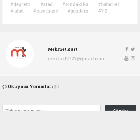
#deprem
#afad
#sondakika
#haberler
#.afad
#rasathane
#gündem
#7.2
Mehmet Kurt
mmtkrt2727@gmail.com
Okuyucu Yorumları
(0)
Gönder
Yorum yazarak Topluluk Kuralları’nı kabul etmiş bulunuyor ve
gaziantepgapgazetesi.com sitesine yaptığınız yorumunuzla ilgili doğrudan veya
dolaylı tüm sorumluluğu tek başınıza üstleniyorsunuz. Yazılan tüm yorumlardan
site yönetimi hiçbir şekilde sorumlu tutulamaz.