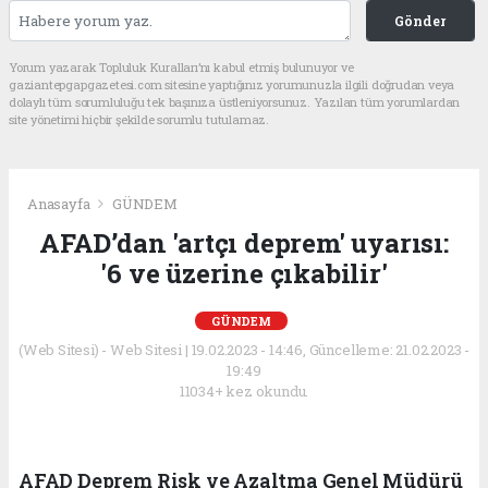
Gönder
Yorum yazarak Topluluk Kuralları’nı kabul etmiş bulunuyor ve
gaziantepgapgazetesi.com sitesine yaptığınız yorumunuzla ilgili doğrudan veya
dolaylı tüm sorumluluğu tek başınıza üstleniyorsunuz. Yazılan tüm yorumlardan
site yönetimi hiçbir şekilde sorumlu tutulamaz.
Anasayfa
GÜNDEM
AFAD’dan 'artçı deprem' uyarısı:
'6 ve üzerine çıkabilir'
GÜNDEM
(Web Sitesi) - Web Sitesi | 19.02.2023 - 14:46, Güncelleme: 21.02.2023 -
19:49
11034+ kez okundu.
AFAD Deprem Risk ve Azaltma Genel Müdürü