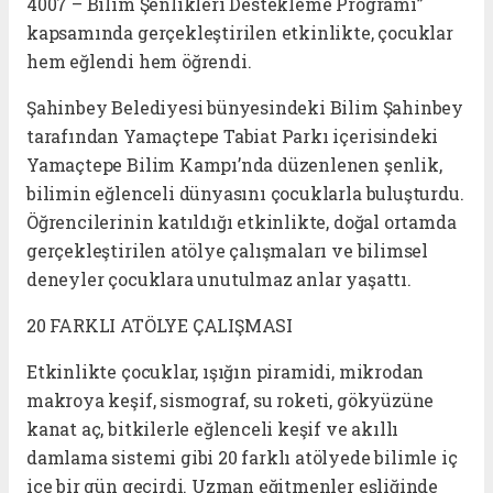
4007 – Bilim Şenlikleri Destekleme Programı”
kapsamında gerçekleştirilen etkinlikte, çocuklar
hem eğlendi hem öğrendi.
Şahinbey Belediyesi bünyesindeki Bilim Şahinbey
tarafından Yamaçtepe Tabiat Parkı içerisindeki
Yamaçtepe Bilim Kampı’nda düzenlenen şenlik,
bilimin eğlenceli dünyasını çocuklarla buluşturdu.
Öğrencilerinin katıldığı etkinlikte, doğal ortamda
gerçekleştirilen atölye çalışmaları ve bilimsel
deneyler çocuklara unutulmaz anlar yaşattı.
20 FARKLI ATÖLYE ÇALIŞMASI
Etkinlikte çocuklar, ışığın piramidi, mikrodan
makroya keşif, sismograf, su roketi, gökyüzüne
kanat aç, bitkilerle eğlenceli keşif ve akıllı
damlama sistemi gibi 20 farklı atölyede bilimle iç
içe bir gün geçirdi. Uzman eğitmenler eşliğinde