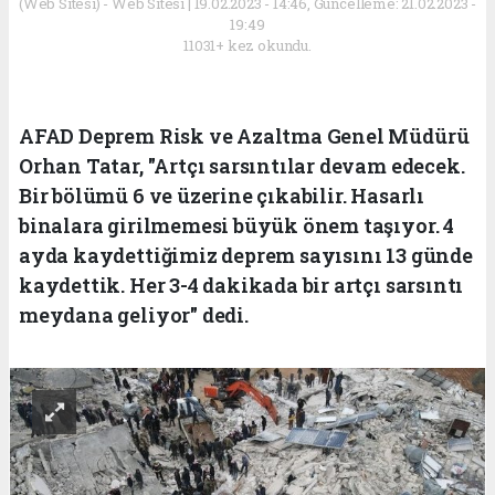
(Web Sitesi) - Web Sitesi | 19.02.2023 - 14:46, Güncelleme: 21.02.2023 -
19:49
11031+ kez okundu.
AFAD Deprem Risk ve Azaltma Genel Müdürü
Orhan Tatar, "Artçı sarsıntılar devam edecek.
Bir bölümü 6 ve üzerine çıkabilir. Hasarlı
binalara girilmemesi büyük önem taşıyor. 4
ayda kaydettiğimiz deprem sayısını 13 günde
kaydettik. Her 3-4 dakikada bir artçı sarsıntı
meydana geliyor" dedi.