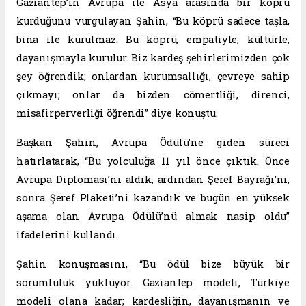
Gaziantep’in Avrupa ile Asya arasında bir köprü
kurduğunu vurgulayan Şahin, “Bu köprü sadece taşla,
bina ile kurulmaz. Bu köprü, empatiyle, kültürle,
dayanışmayla kurulur. Biz kardeş şehirlerimizden çok
şey öğrendik; onlardan kurumsallığı, çevreye sahip
çıkmayı; onlar da bizden cömertliği, direnci,
misafirperverliği öğrendi” diye konuştu.
Başkan Şahin, Avrupa Ödülü’ne giden süreci
hatırlatarak, “Bu yolculuğa 11 yıl önce çıktık. Önce
Avrupa Diploması’nı aldık, ardından Şeref Bayrağı’nı,
sonra Şeref Plaketi’ni kazandık ve bugün en yüksek
aşama olan Avrupa Ödülü’nü almak nasip oldu”
ifadelerini kullandı.
Şahin konuşmasını, “Bu ödül bize büyük bir
sorumluluk yüklüyor. Gaziantep modeli, Türkiye
modeli olana kadar; kardeşliğin, dayanışmanın ve