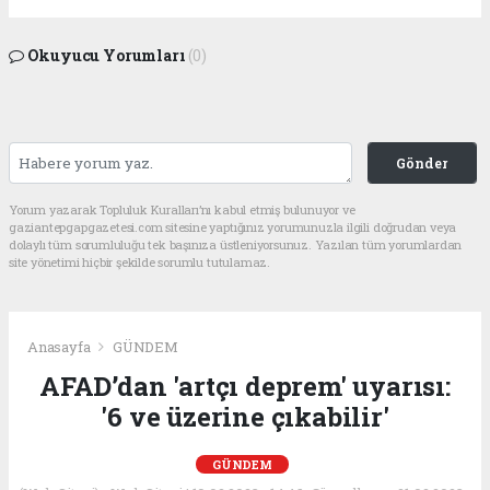
Okuyucu Yorumları
(0)
Gönder
Yorum yazarak Topluluk Kuralları’nı kabul etmiş bulunuyor ve
gaziantepgapgazetesi.com sitesine yaptığınız yorumunuzla ilgili doğrudan veya
dolaylı tüm sorumluluğu tek başınıza üstleniyorsunuz. Yazılan tüm yorumlardan
site yönetimi hiçbir şekilde sorumlu tutulamaz.
Anasayfa
GÜNDEM
AFAD’dan 'artçı deprem' uyarısı:
'6 ve üzerine çıkabilir'
GÜNDEM