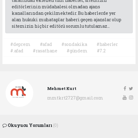
tarafından eklenen tüm haberler, sitemizin
editörlerinin müdahalesi olmadan ajans
kanallarından çekilmektedir. Bu haberlerde yer
alan hukuki muhataplar haberi geçen ajanslar olup
sitemizin hiç bir editörü sorumlu tutulamaz...
#deprem
#afad
#sondakika
#haberler
#.afad
#rasathane
#gündem
#7.2
Mehmet Kurt
mmtkrt2727@gmail.com
Okuyucu Yorumları
(0)