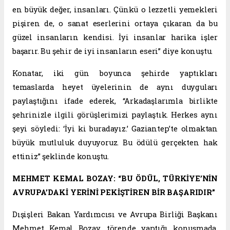
en büyük değer, insanları. Çünkü o lezzetli yemekleri
pişiren de, o sanat eserlerini ortaya çıkaran da bu
güzel insanların kendisi. İyi insanlar harika işler
başarır. Bu şehir de iyi insanların eseri” diye konuştu.
Konatar, iki gün boyunca şehirde yaptıkları
temaslarda heyet üyelerinin de aynı duyguları
paylaştığını ifade ederek, “Arkadaşlarımla birlikte
şehrinizle ilgili görüşlerimizi paylaştık. Herkes aynı
şeyi söyledi: ‘İyi ki buradayız.’ Gaziantep’te olmaktan
büyük mutluluk duyuyoruz. Bu ödülü gerçekten hak
ettiniz” şeklinde konuştu.
MEHMET KEMAL BOZAY: “BU ÖDÜL, TÜRKİYE’NİN
AVRUPA’DAKİ YERİNİ PEKİŞTİREN BİR BAŞARIDIR”
Dışişleri Bakan Yardımcısı ve Avrupa Birliği Başkanı
Mehmet Kemal Bozay, törende yaptığı konuşmada,