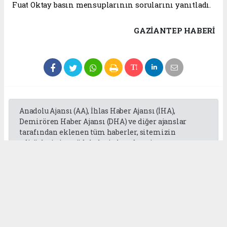
Fuat Oktay basın mensuplarının sorularını yanıtladı.
GAZIANTEP HABERİ
Anadolu Ajansı (AA), İhlas Haber Ajansı (İHA),
Demirören Haber Ajansı (DHA) ve diğer ajanslar
tarafından eklenen tüm haberler, sitemizin
editörlerinin müdahalesi olmadan ajans
kanallarından çekilmektedir. Bu haberlerde yer
alan hukuki muhataplar haberi geçen ajanslar olup
sitemizin hiç bir editörü sorumlu tutulamaz...
Okuyucu Yorumları
(0)