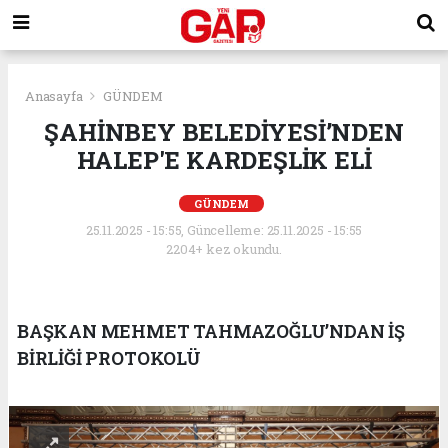
Anasayfa
GÜNDEM
ŞAHİNBEY BELEDİYESİ’NDEN
HALEP'E KARDEŞLİK ELİ
GÜNDEM
25.11.2025 - 15:55, Güncelleme: 25.11.2025 - 15:55
2204+ kez okundu.
BAŞKAN MEHMET TAHMAZOĞLU’NDAN İŞ
BİRLİĞİ PROTOKOLÜ