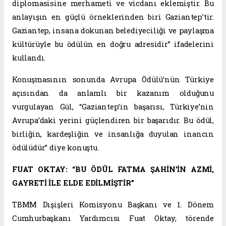
diplomasisine merhameti ve vicdanı eklemiştir. Bu
anlayışın en güçlü örneklerinden biri Gaziantep’tir.
Gaziantep, insana dokunan belediyeciliği ve paylaşma
kültürüyle bu ödülün en doğru adresidir” ifadelerini
kullandı.
Konuşmasının sonunda Avrupa Ödülü’nün Türkiye
açısından da anlamlı bir kazanım olduğunu
vurgulayan Gül, “Gaziantep’in başarısı, Türkiye’nin
Avrupa’daki yerini güçlendiren bir başarıdır. Bu ödül,
birliğin, kardeşliğin ve insanlığa duyulan inancın
ödülüdür” diye konuştu.
FUAT OKTAY: “BU ÖDÜL FATMA ŞAHİN’İN AZMİ,
GAYRETİ İLE ELDE EDİLMİŞTİR”
TBMM Dışişleri Komisyonu Başkanı ve 1. Dönem
Cumhurbaşkanı Yardımcısı Fuat Oktay, törende