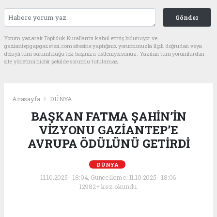
Gönder
Yorum yazarak Topluluk Kuralları’nı kabul etmiş bulunuyor ve
gaziantepgapgazetesi.com sitesine yaptığınız yorumunuzla ilgili doğrudan veya
dolaylı tüm sorumluluğu tek başınıza üstleniyorsunuz. Yazılan tüm yorumlardan
site yönetimi hiçbir şekilde sorumlu tutulamaz.
Anasayfa
DÜNYA
BAŞKAN FATMA ŞAHİN’İN
VİZYONU GAZİANTEP’E
AVRUPA ÖDÜLÜNÜ GETİRDİ
DÜNYA
11.10.2025 - 18:04, Güncelleme: 11.10.2025 - 18:06
12982+ kez okundu.