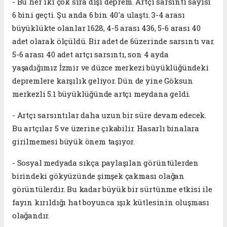
- Bu her iki çok sıra dışı deprem. Artçı sarsıntı sayısı
6 bini geçti. Şu anda 6 bin 40'a ulaştı. 3-4 arası
büyüklükte olanlar 1628, 4-5 arası 436, 5-6 arası 40
adet olarak ölçüldü. Bir adet de 6üzerinde sarsıntı var.
5-6 arası 40 adet artçı sarsıntı, son 4 ayda
yaşadığımız İzmir ve düzce merkezi büyüklüğündeki
depremlere karşılık geliyor. Dün de yine Göksun
merkezli 5.1 büyüklüğünde artçı meydana geldi.
- Artçı sarsıntılar daha uzun bir süre devam edecek.
Bu artçılar 5 ve üzerine çıkabilir. Hasarlı binalara
girilmemesi büyük önem taşıyor.
- Sosyal medyada sıkça paylaşılan görüntülerden
birindeki gökyüzünde şimşek çakması olağan
görüntülerdir. Bu kadar büyük bir sürtünme etkisi ile
fayın kırıldığı hat boyunca ışık kütlesinin oluşması
olağandır.