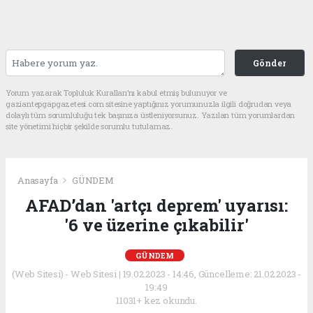
Gönder
Yorum yazarak Topluluk Kuralları’nı kabul etmiş bulunuyor ve
gaziantepgapgazetesi.com sitesine yaptığınız yorumunuzla ilgili doğrudan veya
dolaylı tüm sorumluluğu tek başınıza üstleniyorsunuz. Yazılan tüm yorumlardan
site yönetimi hiçbir şekilde sorumlu tutulamaz.
Anasayfa
GÜNDEM
AFAD’dan 'artçı deprem' uyarısı:
'6 ve üzerine çıkabilir'
GÜNDEM
(Web Sitesi) - Web Sitesi | 19.02.2023 - 14:46, Güncelleme: 21.02.2023 -
19:49
11031+ kez okundu.