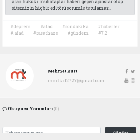
alan hukuki muhataplar haberi geçen ajanslar olup
sitemizin hiç bir editörü sorumlu tutulamaz...
#deprem
#afad
#sondakika
#haberler
#.afad
#rasathane
#gündem
#7.2
Mehmet Kurt
mmtkrt2727@gmail.com
Okuyucu Yorumları
(0)
Gönder