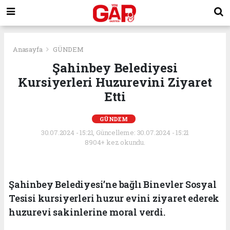
Anasayfa
GÜNDEM
Şahinbey Belediyesi
Kursiyerleri Huzurevini Ziyaret
Etti
GÜNDEM
30.07.2024 - 15:21, Güncelleme: 30.07.2024 - 15:21
8904+ kez okundu.
Şahinbey Belediyesi’ne bağlı Binevler Sosyal
Tesisi kursiyerleri huzur evini ziyaret ederek
huzurevi sakinlerine moral verdi.