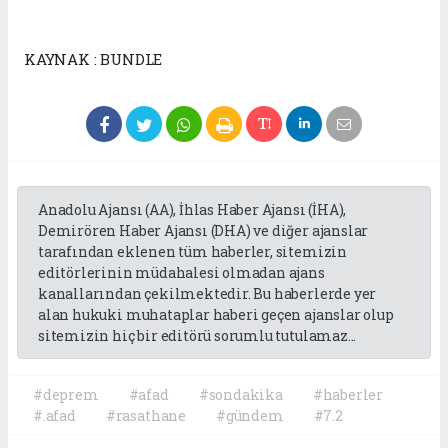
KAYNAK : BUNDLE
Anadolu Ajansı (AA), İhlas Haber Ajansı (İHA),
Demirören Haber Ajansı (DHA) ve diğer ajanslar
tarafından eklenen tüm haberler, sitemizin
editörlerinin müdahalesi olmadan ajans
kanallarından çekilmektedir. Bu haberlerde yer
alan hukuki muhataplar haberi geçen ajanslar olup
sitemizin hiç bir editörü sorumlu tutulamaz...
#deprem
#afad
#sondakika
#haberler
#.afad
#rasathane
#gündem
#7.2