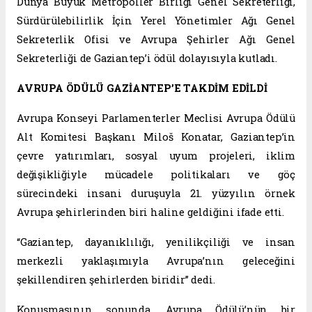
Dünya Büyük Metropoller Birliği Genel Sekreterliği,
Sürdürülebilirlik İçin Yerel Yönetimler Ağı Genel
Sekreterlik Ofisi ve Avrupa Şehirler Ağı Genel
Sekreterliği de Gaziantep’i ödül dolayısıyla kutladı.
AVRUPA ÖDÜLÜ GAZİANTEP’E TAKDİM EDİLDİ
Avrupa Konseyi Parlamenterler Meclisi Avrupa Ödülü
Alt Komitesi Başkanı Miloš Konatar, Gaziantep’in
çevre yatırımları, sosyal uyum projeleri, iklim
değişikliğiyle mücadele politikaları ve göç
sürecindeki insani duruşuyla 21. yüzyılın örnek
Avrupa şehirlerinden biri haline geldiğini ifade etti.
“Gaziantep, dayanıklılığı, yenilikçiliği ve insan
merkezli yaklaşımıyla Avrupa’nın geleceğini
şekillendiren şehirlerden biridir” dedi.
Konuşmasının sonunda, Avrupa Ödülü’nün bir