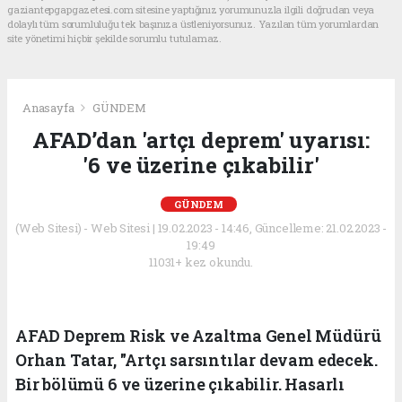
gaziantepgapgazetesi.com sitesine yaptığınız yorumunuzla ilgili doğrudan veya
dolaylı tüm sorumluluğu tek başınıza üstleniyorsunuz. Yazılan tüm yorumlardan
site yönetimi hiçbir şekilde sorumlu tutulamaz.
Anasayfa
GÜNDEM
AFAD’dan 'artçı deprem' uyarısı:
'6 ve üzerine çıkabilir'
GÜNDEM
(Web Sitesi) - Web Sitesi | 19.02.2023 - 14:46, Güncelleme: 21.02.2023 -
19:49
11031+ kez okundu.
AFAD Deprem Risk ve Azaltma Genel Müdürü
Orhan Tatar, "Artçı sarsıntılar devam edecek.
Bir bölümü 6 ve üzerine çıkabilir. Hasarlı