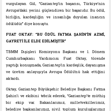
vurgulayan Gül, “Gaziantep’in başarısı, Türkiye’nin
Avrupa’daki yerini güçlendiren bir başarıdır. Bu ödül,
birliğin, kardeşliğin ve insanlığa duyulan inancın
ödülüdür” diye konuştu.
FUAT OKTAY: “BU ÖDÜL FATMA ŞAHİN’İN AZMİ,
GAYRETİ İLE ELDE EDİLMİŞTİR”
TBMM Dışişleri Komisyonu Başkanı ve 1. Dönem
Cumhurbaşkanı Yardımcısı Fuat Oktay, törende
yaptığı konuşmada, Gaziantep’in kardeşlik, dayanışma
ve üretim anlayışıyla Avrupa Ödülü’nü hak ettiğini
aktardı.
Oktay, Gaziantep Büyükşehir Belediye Başkanı Fatma
Şahin’i ve ekibini tebrik ederek, “Gaziantep’te müthiş
bir ekip var. Bakanlarımız, milletvekillerimiz,
belediye başkanlarımız, sivil toplum kuruluşlarımız