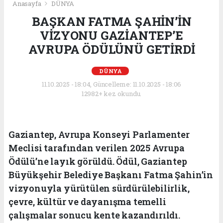
Anasayfa
DÜNYA
BAŞKAN FATMA ŞAHİN’İN
VİZYONU GAZİANTEP’E
AVRUPA ÖDÜLÜNÜ GETİRDİ
DÜNYA
11.10.2025 - 18:04, Güncelleme: 11.10.2025 - 18:06
12982+ kez okundu.
Gaziantep, Avrupa Konseyi Parlamenter
Meclisi tarafından verilen 2025 Avrupa
Ödülü’ne layık görüldü. Ödül, Gaziantep
Büyükşehir Belediye Başkanı Fatma Şahin’in
vizyonuyla yürütülen sürdürülebilirlik,
çevre, kültür ve dayanışma temelli
çalışmalar sonucu kente kazandırıldı.