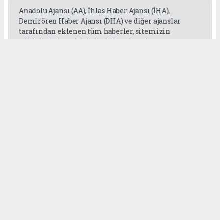
Anadolu Ajansı (AA), İhlas Haber Ajansı (İHA),
Demirören Haber Ajansı (DHA) ve diğer ajanslar
tarafından eklenen tüm haberler, sitemizin
editörlerinin müdahalesi olmadan ajans
kanallarından çekilmektedir. Bu haberlerde yer
alan hukuki muhataplar haberi geçen ajanslar olup
sitemizin hiç bir editörü sorumlu tutulamaz...
Okuyucu Yorumları
(0)
Gönder
Yorum yazarak Topluluk Kuralları’nı kabul etmiş bulunuyor ve
gaziantepgapgazetesi.com sitesine yaptığınız yorumunuzla ilgili doğrudan veya
dolaylı tüm sorumluluğu tek başınıza üstleniyorsunuz. Yazılan tüm yorumlardan
site yönetimi hiçbir şekilde sorumlu tutulamaz.