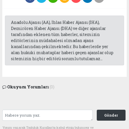
Anadolu Ajansı (AA), İhlas Haber Ajansı (İHA),
Demirören Haber Ajansı (DHA) ve diğer ajanslar
tarafından eklenen tüm haberler, sitemizin
editörlerinin müdahalesi olmadan ajans
kanallarından çekilmektedir. Bu haberlerde yer
alan hukuki muhataplar haberi geçen ajanslar olup
sitemizin hiç bir editörü sorumlu tutulamaz...
Okuyucu Yorumları
(0)
Gönder
Yorum yazarak Topluluk Kuralları’nı kabul etmiş bulunuyor ve