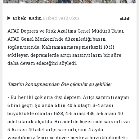
Erkek
|
Kadın
(Haberi Sesli Oku)
AFAD Deprem ve Risk Azaltma Genel Müdürü Tatar,
AFAD Genel Merkezi'nde düzenlediği basın
toplantısında; Kahramanmaraş merkezli 10 ili
etkileyen depremlerde artçı sarsıntıların bir süre
daha devam edeceğini söyledi.
Tatar'ın konuşmasından öne çıkanlar şu şekilde:
- Bu her iki çok sıra dışı deprem. Artçı sarsıntı sayısı
6 bini geçti. Şu anda 6 bin 40'a ulaştı. 3-4 arası
büyüklükte olanlar 1628, 4-5 arası 436, 5-6 arası 40
adet olarak ölçüldü. Bir adet de 6üzerinde sarsıntı var.
5-6 arası 40 adet artçı sarsıntı, son 4 ayda
yaşadığımız İzmir ve düzce merkezi büyüklüğündeki