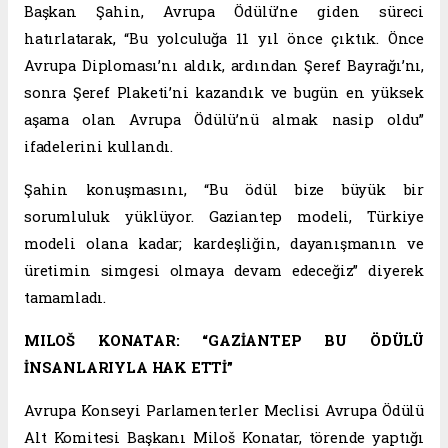
Başkan Şahin, Avrupa Ödülü’ne giden süreci
hatırlatarak, “Bu yolculuğa 11 yıl önce çıktık. Önce
Avrupa Diploması’nı aldık, ardından Şeref Bayrağı’nı,
sonra Şeref Plaketi’ni kazandık ve bugün en yüksek
aşama olan Avrupa Ödülü’nü almak nasip oldu”
ifadelerini kullandı.
Şahin konuşmasını, “Bu ödül bize büyük bir
sorumluluk yüklüyor. Gaziantep modeli, Türkiye
modeli olana kadar; kardeşliğin, dayanışmanın ve
üretimin simgesi olmaya devam edeceğiz” diyerek
tamamladı.
MILOŠ KONATAR: “GAZİANTEP BU ÖDÜLÜ
İNSANLARIYLA HAK ETTİ”
Avrupa Konseyi Parlamenterler Meclisi Avrupa Ödülü
Alt Komitesi Başkanı Miloš Konatar, törende yaptığı