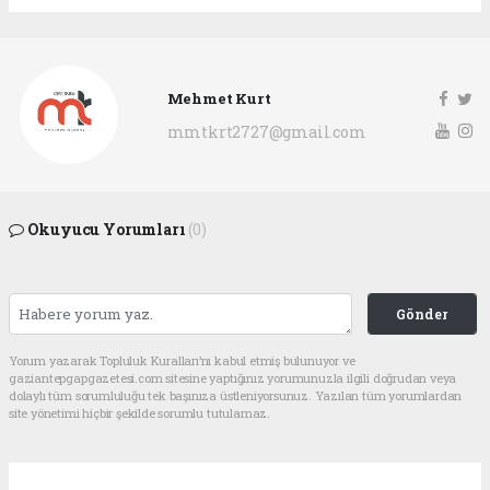
Mehmet Kurt
mmtkrt2727@gmail.com
Okuyucu Yorumları
(0)
Gönder
Yorum yazarak Topluluk Kuralları’nı kabul etmiş bulunuyor ve
gaziantepgapgazetesi.com sitesine yaptığınız yorumunuzla ilgili doğrudan veya
dolaylı tüm sorumluluğu tek başınıza üstleniyorsunuz. Yazılan tüm yorumlardan
site yönetimi hiçbir şekilde sorumlu tutulamaz.