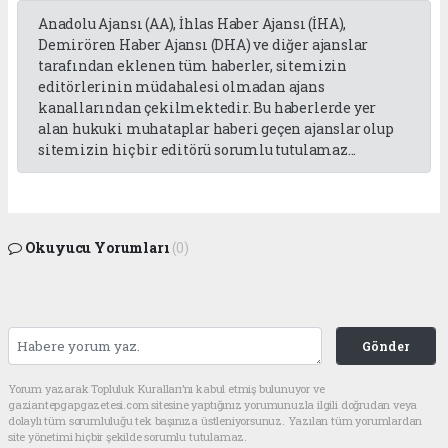
Anadolu Ajansı (AA), İhlas Haber Ajansı (İHA),
Demirören Haber Ajansı (DHA) ve diğer ajanslar
tarafından eklenen tüm haberler, sitemizin
editörlerinin müdahalesi olmadan ajans
kanallarından çekilmektedir. Bu haberlerde yer
alan hukuki muhataplar haberi geçen ajanslar olup
sitemizin hiç bir editörü sorumlu tutulamaz...
Okuyucu Yorumları
(0)
Gönder
Yorum yazarak Topluluk Kuralları’nı kabul etmiş bulunuyor ve
gaziantepgapgazetesi.com sitesine yaptığınız yorumunuzla ilgili doğrudan veya
dolaylı tüm sorumluluğu tek başınıza üstleniyorsunuz. Yazılan tüm yorumlardan
site yönetimi hiçbir şekilde sorumlu tutulamaz.