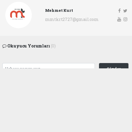
Mehmet Kurt
mmtkrt2727@gmail.com
Okuyucu Yorumları
(0)
Gönder
Yorum yazarak Topluluk Kuralları’nı kabul etmiş bulunuyor ve
gaziantepgapgazetesi.com sitesine yaptığınız yorumunuzla ilgili doğrudan veya
dolaylı tüm sorumluluğu tek başınıza üstleniyorsunuz. Yazılan tüm yorumlardan
site yönetimi hiçbir şekilde sorumlu tutulamaz.
haber paketi
haber scripti
haber yazılımı