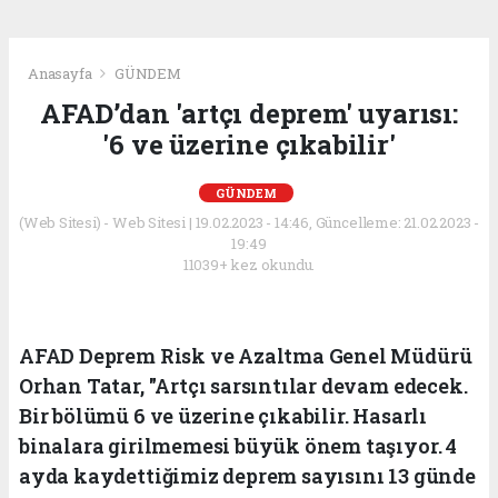
Anasayfa
GÜNDEM
AFAD’dan 'artçı deprem' uyarısı:
'6 ve üzerine çıkabilir'
GÜNDEM
(Web Sitesi) - Web Sitesi | 19.02.2023 - 14:46, Güncelleme: 21.02.2023 -
19:49
11039+ kez okundu.
AFAD Deprem Risk ve Azaltma Genel Müdürü
Orhan Tatar, "Artçı sarsıntılar devam edecek.
Bir bölümü 6 ve üzerine çıkabilir. Hasarlı
binalara girilmemesi büyük önem taşıyor. 4
ayda kaydettiğimiz deprem sayısını 13 günde