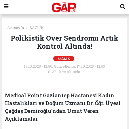
Anasayfa
SAĞLIK
Polikistik Over Sendromu Artık
Kontrol Altında!
SAĞLIK
17.10.2025 - 12:50, Güncelleme: 17.10.2025 - 12:50
8127+ kez okundu.
Medical Point Gaziantep Hastanesi Kadın
Hastalıkları ve Doğum Uzmanı Dr. Öğr. Üyesi
Çağdaş Demiroğlu’ndan Umut Veren
Açıklamalar