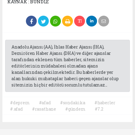
KAYNAK : BUNDLE
Anadolu Ajansı (AA), İhlas Haber Ajansı (İHA),
Demirören Haber Ajansı (DHA) ve diğer ajanslar
tarafından eklenen tüm haberler, sitemizin
editörlerinin müdahalesi olmadan ajans
kanallarından çekilmektedir. Bu haberlerde yer
alan hukuki muhataplar haberi geçen ajanslar olup
sitemizin hiç bir editörü sorumlu tutulamaz...
#deprem
#afad
#sondakika
#haberler
#.afad
#rasathane
#gündem
#7.2