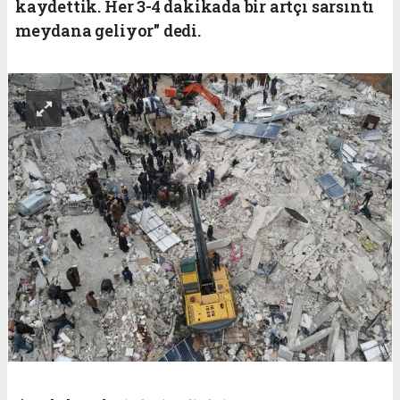
kaydettik. Her 3-4 dakikada bir artçı sarsıntı
meydana geliyor" dedi.