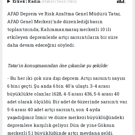
Erkek
|
Kadın
(Haberi Sesli Oku)
AFAD Deprem ve Risk Azaltma Genel Müdürü Tatar,
AFAD Genel Merkezi'nde düzenlediği basın
toplantısında; Kahramanmaraş merkezli 10 ili
etkileyen depremlerde artçı sarsıntıların bir süre
daha devam edeceğini söyledi.
Tatar'ın konuşmasından öne çıkanlar şu şekilde:
- Bu her iki çok sıra dışı deprem. Artçı sarsıntı sayısı
6 bini geçti. Şu anda 6 bin 40'a ulaştı. 3-4 arası
büyüklükte olanlar 1628, 4-5 arası 436, 5-6 arası 40
adet olarak ölçüldü. Bir adet de 6üzerinde sarsıntı var.
5-6 arası 40 adet artçı sarsıntı, son 4 ayda
yaşadığımız İzmir ve düzce merkezi büyüklüğündeki
depremlere karşılık geliyor. Dün de yine Göksun
merkezli 5.1 büyüklüğünde artçı meydana geldi.