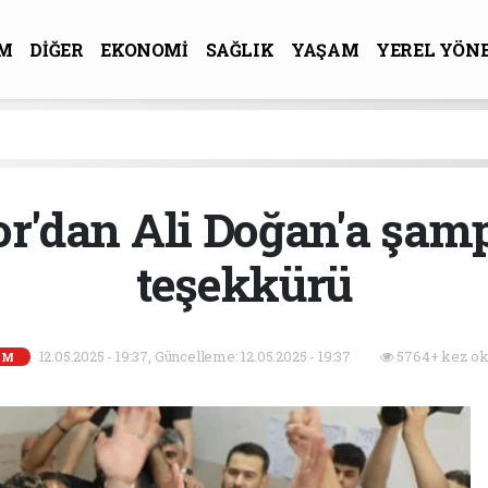
M
DİĞER
EKONOMİ
SAĞLIK
YAŞAM
YEREL YÖN
R-SANAT
or'dan Ali Doğan'a şam
teşekkürü
12.05.2025 - 19:37, Güncelleme: 12.05.2025 - 19:37
5764+ kez ok
EM