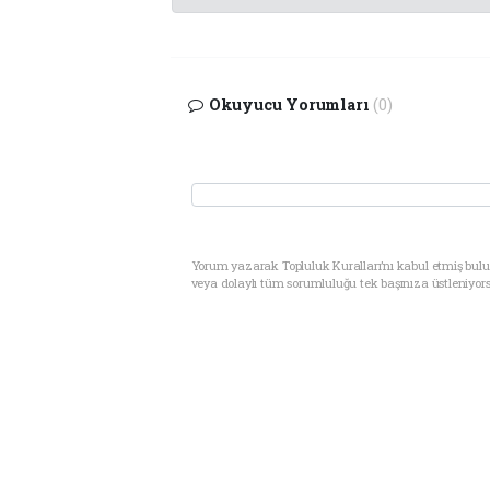
Okuyucu Yorumları
(0)
Yorum yazarak Topluluk Kuralları’nı kabul etmiş bul
veya dolaylı tüm sorumluluğu tek başınıza üstleniyor