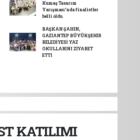
Kumaş Tasarım
Yarışması’nda finalistler
belli oldu
BAŞKAN ŞAHİN,
GAZİANTEP BÜYÜKŞEHİR
BELEDİYESİ YAZ
OKULLARINI ZİYARET
ETTİ
T KATILIMI