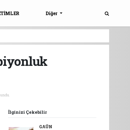
ETİMLER
Diğer
piyonluk
undu.
İlginizi Çekebilir
GAÜN