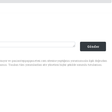
Gönder
unuyor ve gaziantepgapgazetesi.com sitesine yaptığınız yorumunuzla ilgili doğrudan
sunuz. Yazılan tüm yorumlardan site yönetimi hiçbir şekilde sorumlu tutulamaz.