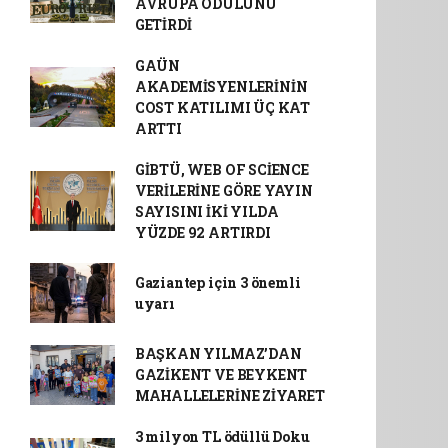
AVRUPA ÖDÜLÜNÜ
GETİRDİ
GAÜN
AKADEMİSYENLERİNİN
COST KATILIMI ÜÇ KAT
ARTTI
GİBTÜ, WEB OF SCİENCE
VERİLERİNE GÖRE YAYIN
SAYISINI İKİ YILDA
YÜZDE 92 ARTIRDI
Gaziantep için 3 önemli
uyarı
BAŞKAN YILMAZ’DAN
GAZİKENT VE BEYKENT
MAHALLELERİNE ZİYARET
3 milyon TL ödüllü Doku