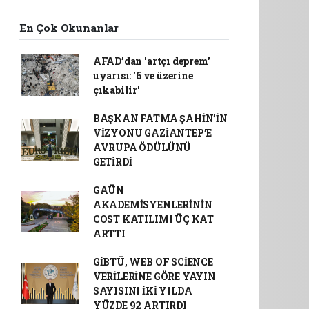
En Çok Okunanlar
AFAD’dan 'artçı deprem'
uyarısı: '6 ve üzerine
çıkabilir'
BAŞKAN FATMA ŞAHİN’İN
VİZYONU GAZİANTEP’E
AVRUPA ÖDÜLÜNÜ
GETİRDİ
GAÜN
AKADEMİSYENLERİNİN
COST KATILIMI ÜÇ KAT
ARTTI
GİBTÜ, WEB OF SCİENCE
VERİLERİNE GÖRE YAYIN
SAYISINI İKİ YILDA
YÜZDE 92 ARTIRDI