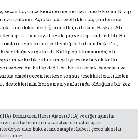
, sezon boyunca kendilerine her daim destek olan Nizip
arı vurgulandı. Açıklamada özellikle maç günlerinde
ağlanan otobüs desteğinin altı çizilirken, Başkan Ali
 desteğinin camiaya büyük güç verdiği ifade edildi. Bu
mda önemli bir rol üstlendiği belirtilen Doğan'ın,
ahibi olduğu vurgulandı. Kulüp açıklamasında, Ali
sporun ve birlik ruhunun gelişmesine büyük katkı
por sadece bir kulüp değil, bu kentin ortak heyecanı ve
aşarıda emeği geçen herkese sonsuz teşekkürlerini ileten
ın desteklerinin her zaman yanlarında olduğunu bir kez
 (İHA), Demirören Haber Ajansı (DHA) ve diğer ajanslar
emizin editörlerinin müdahalesi olmadan ajans
lerde yer alan hukuki muhataplar haberi geçen ajanslar
tutulamaz...