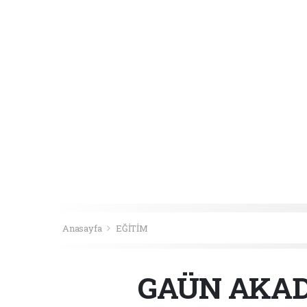
Anasayfa
EĞİTİM
GAÜN AKAD