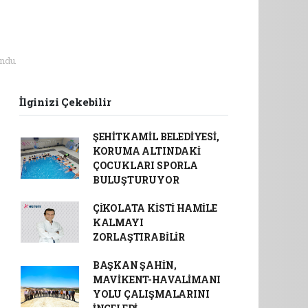
ndu.
İlginizi Çekebilir
ŞEHİTKAMİL BELEDİYESİ,
KORUMA ALTINDAKİ
ÇOCUKLARI SPORLA
BULUŞTURUYOR
ÇİKOLATA KİSTİ HAMİLE
KALMAYI
ZORLAŞTIRABİLİR
BAŞKAN ŞAHİN,
MAVİKENT-HAVALİMANI
YOLU ÇALIŞMALARINI