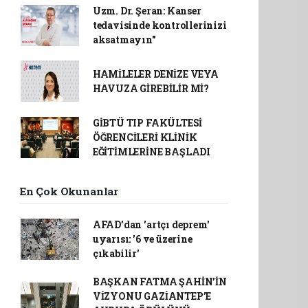
Uzm. Dr. Şeran: Kanser
tedavisinde kontrollerinizi
aksatmayın"
HAMİLELER DENİZE VEYA
HAVUZA GİREBİLİR Mİ?
GİBTÜ TIP FAKÜLTESİ
ÖĞRENCİLERİ KLİNİK
EĞİTİMLERİNE BAŞLADI
En Çok Okunanlar
AFAD’dan 'artçı deprem'
uyarısı: '6 ve üzerine
çıkabilir'
BAŞKAN FATMA ŞAHİN’İN
VİZYONU GAZİANTEP’E