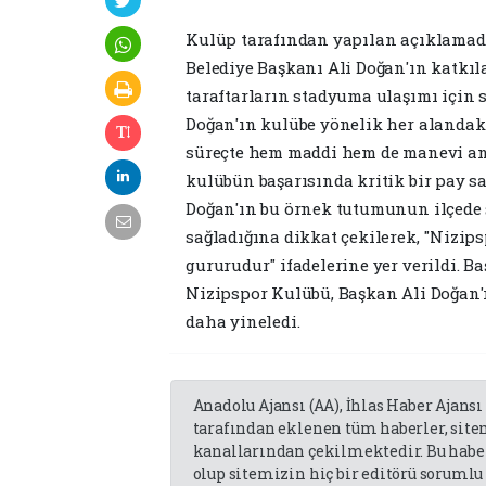
Kulüp tarafından yapılan açıklamada
Belediye Başkanı Ali Doğan'ın katkıl
taraftarların stadyuma ulaşımı için s
Doğan'ın kulübe yönelik her alandaki
süreçte hem maddi hem de manevi anla
kulübün başarısında kritik bir pay s
Doğan'ın bu örnek tutumunun ilçede 
sağladığına dikkat çekilerek, "Nizips
gururudur" ifadelerine yer verildi. B
Nizipspor Kulübü, Başkan Ali Doğan'
daha yineledi.
Anadolu Ajansı (AA), İhlas Haber Ajansı
tarafından eklenen tüm haberler, sit
kanallarından çekilmektedir. Bu haber
olup sitemizin hiç bir editörü sorumlu 