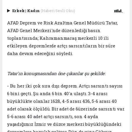
Erkek
|
Kadın
(Haberi Sesli Oku)
AFAD Deprem ve Risk Azaltma Genel Müdürü Tatar,
AFAD Genel Merkezi'nde düzenlediği basın
toplantısında; Kahramanmaraş merkezli 10 ili
etkileyen depremlerde artçı sarsıntıların bir süre
daha devam edeceğini söyledi.
Tatar'ın konuşmasından öne çıkanlar şu şekilde:
- Bu her iki çok sıra dışı deprem. Artçı sarsıntı sayısı
6 bini geçti. Şu anda 6 bin 40'a ulaştı. 3-4 arası
büyüklükte olanlar 1628, 4-5 arası 436, 5-6 arası 40
adet olarak ölçüldü. Bir adet de 6üzerinde sarsıntı var.
5-6 arası 40 adet artçı sarsıntı, son 4 ayda
yaşadığımız İzmir ve düzce merkezi büyüklüğündeki
depremlere karşılık geliyor. Dün de yine Göksun