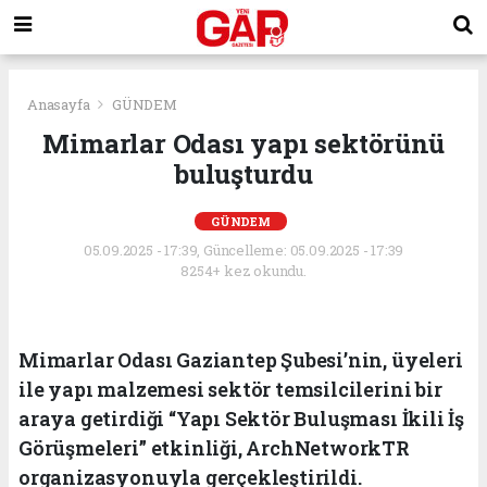
Anasayfa
GÜNDEM
Mimarlar Odası yapı sektörünü
buluşturdu
GÜNDEM
05.09.2025 - 17:39, Güncelleme: 05.09.2025 - 17:39
8254+ kez okundu.
Mimarlar Odası Gaziantep Şubesi’nin, üyeleri
ile yapı malzemesi sektör temsilcilerini bir
araya getirdiği “Yapı Sektör Buluşması İkili İş
Görüşmeleri” etkinliği, ArchNetworkTR
organizasyonuyla gerçekleştirildi.