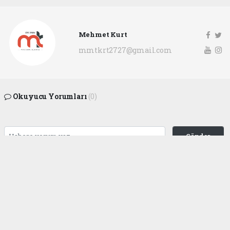
Mehmet Kurt
mmtkrt2727@gmail.com
Okuyucu Yorumları
(0)
Gönder
Yorum yazarak Topluluk Kuralları’nı kabul etmiş bulunuyor ve
gaziantepgapgazetesi.com sitesine yaptığınız yorumunuzla ilgili doğrudan veya
dolaylı tüm sorumluluğu tek başınıza üstleniyorsunuz. Yazılan tüm yorumlardan
site yönetimi hiçbir şekilde sorumlu tutulamaz.