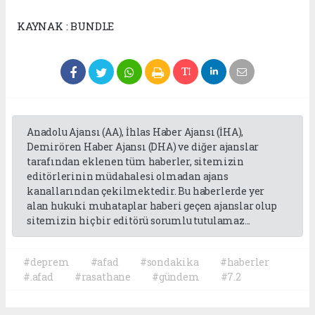
KAYNAK : BUNDLE
Anadolu Ajansı (AA), İhlas Haber Ajansı (İHA),
Demirören Haber Ajansı (DHA) ve diğer ajanslar
tarafından eklenen tüm haberler, sitemizin
editörlerinin müdahalesi olmadan ajans
kanallarından çekilmektedir. Bu haberlerde yer
alan hukuki muhataplar haberi geçen ajanslar olup
sitemizin hiç bir editörü sorumlu tutulamaz...
#deprem
#afad
#sondakika
#haberler
#.afad
#rasathane
#gündem
#7.2