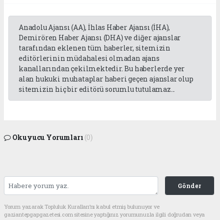
Anadolu Ajansı (AA), İhlas Haber Ajansı (İHA),
Demirören Haber Ajansı (DHA) ve diğer ajanslar
tarafından eklenen tüm haberler, sitemizin
editörlerinin müdahalesi olmadan ajans
kanallarından çekilmektedir. Bu haberlerde yer
alan hukuki muhataplar haberi geçen ajanslar olup
sitemizin hiç bir editörü sorumlu tutulamaz...
Okuyucu Yorumları
(0)
Gönder
Yorum yazarak Topluluk Kuralları’nı kabul etmiş bulunuyor ve
gaziantepgapgazetesi.com sitesine yaptığınız yorumunuzla ilgili doğrudan veya