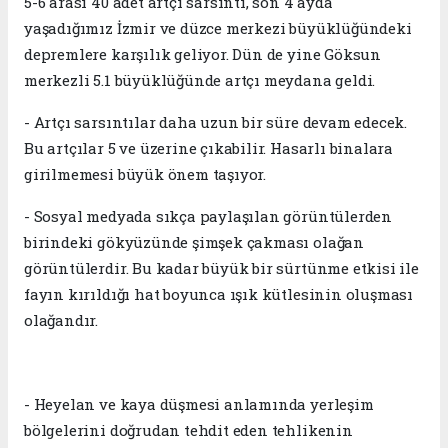
5-6 arası 40 adet artçı sarsıntı, son 4 ayda
yaşadığımız İzmir ve düzce merkezi büyüklüğündeki
depremlere karşılık geliyor. Dün de yine Göksun
merkezli 5.1 büyüklüğünde artçı meydana geldi.
- Artçı sarsıntılar daha uzun bir süre devam edecek.
Bu artçılar 5 ve üzerine çıkabilir. Hasarlı binalara
girilmemesi büyük önem taşıyor.
- Sosyal medyada sıkça paylaşılan görüntülerden
birindeki gökyüzünde şimşek çakması olağan
görüntülerdir. Bu kadar büyük bir sürtünme etkisi ile
fayın kırıldığı hat boyunca ışık kütlesinin oluşması
olağandır.
- Heyelan ve kaya düşmesi anlamında yerleşim
bölgelerini doğrudan tehdit eden tehlikenin