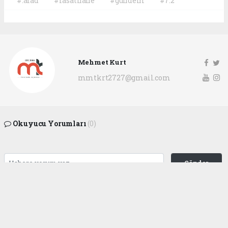
#.afad
#rasathane
#gündem
#7.2
Mehmet Kurt
mmtkrt2727@gmail.com
Okuyucu Yorumları
(0)
Gönder
Yorum yazarak Topluluk Kuralları’nı kabul etmiş bulunuyor ve
gaziantepgapgazetesi.com sitesine yaptığınız yorumunuzla ilgili doğrudan veya
dolaylı tüm sorumluluğu tek başınıza üstleniyorsunuz. Yazılan tüm yorumlardan
site yönetimi hiçbir şekilde sorumlu tutulamaz.