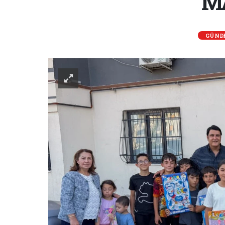
M
GÜND