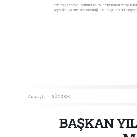
Yorum yazarak Topluluk Kuralları’nı kabul etmiş bul
veya dolaylı tüm sorumluluğu tek başınıza üstleniyor
Anasayfa
GÜNDEM
BAŞKAN YI