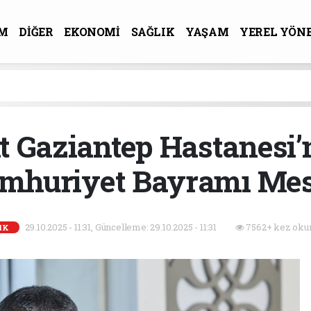
M
DİĞER
EKONOMİ
SAĞLIK
YAŞAM
YEREL YÖN
R-SANAT
t Gaziantep Hastanesi
mhuriyet Bayramı Mes
29.10.2025 - 11:31, Güncelleme: 29.10.2025 - 11:31
7562+ kez oku
IK