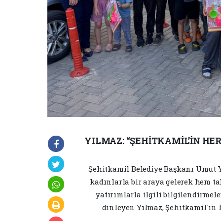
YILMAZ: “ŞEHİTKAMİL’İN HE
Şehitkamil Belediye Başkanı Umut Y
kadınlarla bir araya gelerek hem t
yatırımlarla ilgili bilgilendirmel
dinleyen Yılmaz, Şehitkamil'in h