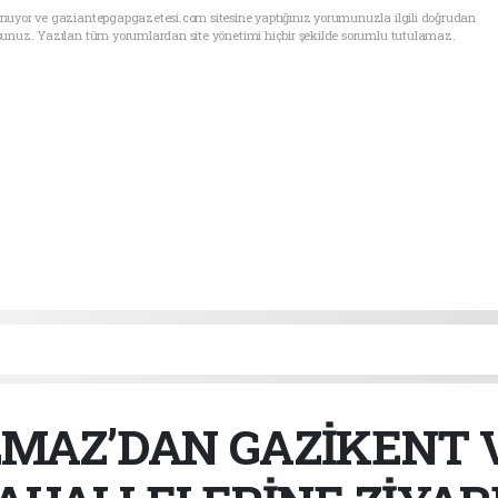
unuyor ve gaziantepgapgazetesi.com sitesine yaptığınız yorumunuzla ilgili doğrudan
sunuz. Yazılan tüm yorumlardan site yönetimi hiçbir şekilde sorumlu tutulamaz.
LMAZ’DAN GAZİKENT 