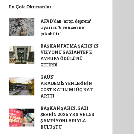
En Çok Okunanlar
AFAD’dan 'artçı deprem'
uyarısı: '6 ve üzerine
çıkabilir'
BAŞKAN FATMA ŞAHİN’İN
VİZYONU GAZİANTEP’E
AVRUPA ÖDÜLÜNÜ
GETİRDİ
GAÜN
AKADEMİSYENLERİNİN
COST KATILIMI ÜÇ KAT
ARTTI
BAŞKAN ŞAHİN, GAZİ
ŞEHRİN 2026 YKS VE LGS
ŞAMPİYONLARIYLA
BULUŞTU