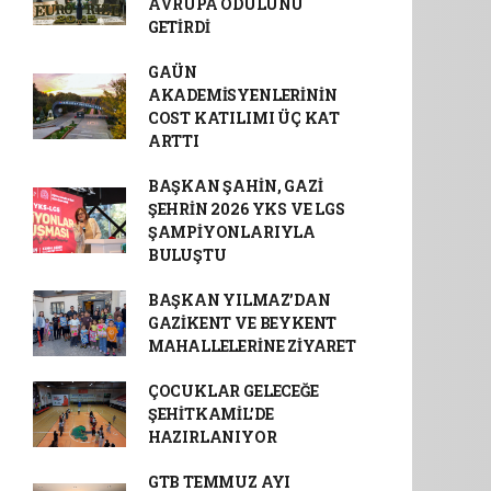
AVRUPA ÖDÜLÜNÜ
GETİRDİ
GAÜN
AKADEMİSYENLERİNİN
COST KATILIMI ÜÇ KAT
ARTTI
BAŞKAN ŞAHİN, GAZİ
ŞEHRİN 2026 YKS VE LGS
ŞAMPİYONLARIYLA
BULUŞTU
BAŞKAN YILMAZ’DAN
GAZİKENT VE BEYKENT
MAHALLELERİNE ZİYARET
ÇOCUKLAR GELECEĞE
ŞEHİTKAMİL’DE
HAZIRLANIYOR
GTB TEMMUZ AYI