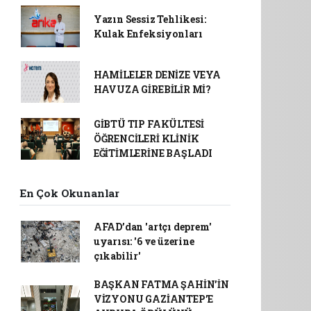
Yazın Sessiz Tehlikesi:
Kulak Enfeksiyonları
HAMİLELER DENİZE VEYA
HAVUZA GİREBİLİR Mİ?
GİBTÜ TIP FAKÜLTESİ
ÖĞRENCİLERİ KLİNİK
EĞİTİMLERİNE BAŞLADI
En Çok Okunanlar
AFAD’dan 'artçı deprem'
uyarısı: '6 ve üzerine
çıkabilir'
BAŞKAN FATMA ŞAHİN’İN
VİZYONU GAZİANTEP’E