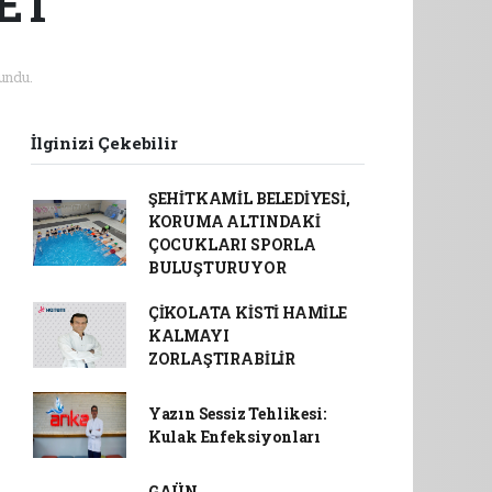
ET
undu.
İlginizi Çekebilir
ŞEHİTKAMİL BELEDİYESİ,
KORUMA ALTINDAKİ
ÇOCUKLARI SPORLA
BULUŞTURUYOR
ÇİKOLATA KİSTİ HAMİLE
KALMAYI
ZORLAŞTIRABİLİR
Yazın Sessiz Tehlikesi:
Kulak Enfeksiyonları
GAÜN