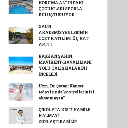
KORUMA ALTINDAKİ
ÇOCUKLARI SPORLA
BULUŞTURUYOR
GAÜN
AKADEMİSYENLERİNİN
COST KATILIMI ÜÇ KAT
ARTTI
BAŞKAN ŞAHİN,
MAVİKENT-HAVALİMANI
YOLU ÇALIŞMALARINI
İNCELEDİ
Uzm. Dr. Şeran: Kanser
tedavisinde kontrollerinizi
aksatmayın"
ÇİKOLATA KİSTİ HAMİLE
KALMAYI
ZORLAŞTIRABİLİR