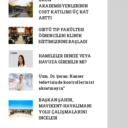
AKADEMİSYENLERİNİN
COST KATILIMI ÜÇ KAT
ARTTI
GİBTÜ TIP FAKÜLTESİ
ÖĞRENCİLERİ KLİNİK
EĞİTİMLERİNE BAŞLADI
HAMİLELER DENİZE VEYA
HAVUZA GİREBİLİR Mİ?
Uzm. Dr. Şeran: Kanser
tedavisinde kontrollerinizi
aksatmayın"
BAŞKAN ŞAHİN,
MAVİKENT-HAVALİMANI
YOLU ÇALIŞMALARINI
İNCELEDİ