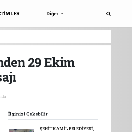
ETİMLER
Diğer
’nden 29 Ekim
ajı
ndu.
İlginizi Çekebilir
ŞEHİTKAMİL BELEDİYESİ,