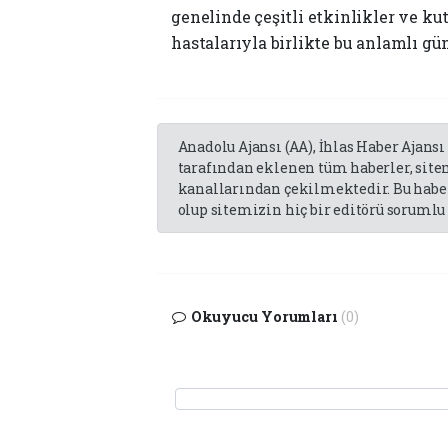
genelinde çeşitli etkinlikler ve k
hastalarıyla birlikte bu anlamlı gü
Anadolu Ajansı (AA), İhlas Haber Ajansı
tarafından eklenen tüm haberler, sit
kanallarından çekilmektedir. Bu haber
olup sitemizin hiç bir editörü sorumlu 
Okuyucu Yorumları
(0)