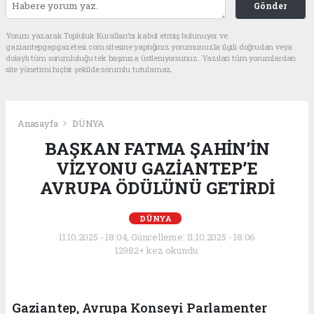
Gönder
Yorum yazarak Topluluk Kuralları’nı kabul etmiş bulunuyor ve
gaziantepgapgazetesi.com sitesine yaptığınız yorumunuzla ilgili doğrudan veya
dolaylı tüm sorumluluğu tek başınıza üstleniyorsunuz. Yazılan tüm yorumlardan
site yönetimi hiçbir şekilde sorumlu tutulamaz.
Anasayfa
DÜNYA
BAŞKAN FATMA ŞAHİN’İN
VİZYONU GAZİANTEP’E
AVRUPA ÖDÜLÜNÜ GETİRDİ
DÜNYA
11.10.2025 - 18:04, Güncelleme: 11.10.2025 - 18:06
12982+ kez okundu.
Gaziantep, Avrupa Konseyi Parlamenter