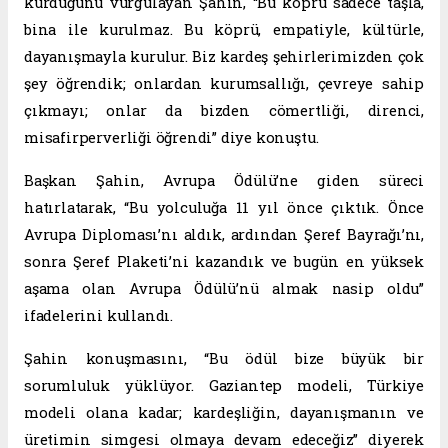
kurduğunu vurgulayan Şahin, “Bu köprü sadece taşla,
bina ile kurulmaz. Bu köprü, empatiyle, kültürle,
dayanışmayla kurulur. Biz kardeş şehirlerimizden çok
şey öğrendik; onlardan kurumsallığı, çevreye sahip
çıkmayı; onlar da bizden cömertliği, direnci,
misafirperverliği öğrendi” diye konuştu.
Başkan Şahin, Avrupa Ödülü’ne giden süreci
hatırlatarak, “Bu yolculuğa 11 yıl önce çıktık. Önce
Avrupa Diploması’nı aldık, ardından Şeref Bayrağı’nı,
sonra Şeref Plaketi’ni kazandık ve bugün en yüksek
aşama olan Avrupa Ödülü’nü almak nasip oldu”
ifadelerini kullandı.
Şahin konuşmasını, “Bu ödül bize büyük bir
sorumluluk yüklüyor. Gaziantep modeli, Türkiye
modeli olana kadar; kardeşliğin, dayanışmanın ve
üretimin simgesi olmaya devam edeceğiz” diyerek