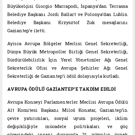
Büyükelçisi Giorgio Marrapodi, İspanya’dan Terrassa
Belediye Başkanı Jordi Ballart ve Polonya’dan Lublin
Belediye Başkanı Krzysztof Żuk mesajlarını
Gaziantep’e iletti.
Ayrıca Avrupa Bölgeler Meclisi Genel Sekreterliği,
Dünya Büyük Metropoller Birliği Genel Sekreterliği,
Sürdürülebilirlik İçin Yerel Yönetimler Ağı Genel
Sekreterlik Ofisi ve Avrupa Şehirler Ağı Genel
Sekreterliği de Gaziantep’i ödül dolayısıyla kutladı.
AVRUPA ÖDÜLÜ GAZİANTEP’E TAKDİM EDİLDİ
Avrupa Konseyi Parlamenterler Meclisi Avrupa Ödülü
Alt Komitesi Başkanı Miloš Konatar, Gaziantep’in
çevre yatırımları, sosyal uyum projeleri, iklim
değişikliğiyle mücadele politikaları ve göç
sürecindeki insani duruşuyla 21. yüzyılın örnek