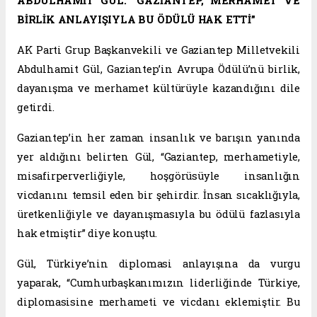
ABDÜLHAMİT GÜL: “GAZİANTEP, MERHAMET VE
BİRLİK ANLAYIŞIYLA BU ÖDÜLÜ HAK ETTİ”
AK Parti Grup Başkanvekili ve Gaziantep Milletvekili
Abdulhamit Gül, Gaziantep’in Avrupa Ödülü’nü birlik,
dayanışma ve merhamet kültürüyle kazandığını dile
getirdi.
Gaziantep’in her zaman insanlık ve barışın yanında
yer aldığını belirten Gül, “Gaziantep, merhametiyle,
misafirperverliğiyle, hoşgörüsüyle insanlığın
vicdanını temsil eden bir şehirdir. İnsan sıcaklığıyla,
üretkenliğiyle ve dayanışmasıyla bu ödülü fazlasıyla
hak etmiştir” diye konuştu.
Gül, Türkiye’nin diplomasi anlayışına da vurgu
yaparak, “Cumhurbaşkanımızın liderliğinde Türkiye,
diplomasisine merhameti ve vicdanı eklemiştir. Bu