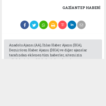
GAZIANTEP HABERİ
Anadolu Ajansı (AA), İhlas Haber Ajansı (İHA),
Demirören Haber Ajansı (DHA) ve diğer ajanslar
tarafından eklenen tüm haberler, sitemizin
editörlerinin müdahalesi olmadan ajans
kanallarından çekilmektedir. Bu haberlerde yer
alan hukuki muhataplar haberi geçen ajanslar olup
sitemizin hiç bir editörü sorumlu tutulamaz...
Okuyucu Yorumları
(0)