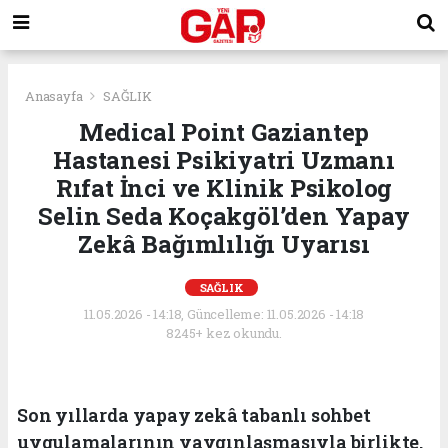
Anasayfa
SAĞLIK
Medical Point Gaziantep
Hastanesi Psikiyatri Uzmanı
Rıfat İnci ve Klinik Psikolog
Selin Seda Koçakgöl’den Yapay
Zekâ Bağımlılığı Uyarısı
SAĞLIK
11.05.2026 - 14:18, Güncelleme: 11.05.2026 - 14:18
8245+ kez okundu.
Son yıllarda yapay zekâ tabanlı sohbet
uygulamalarının yaygınlaşmasıyla birlikte,