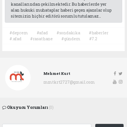
kanallarından çekilmektedir. Bu haberlerde yer
alan hukuki muhataplar haberi geçen ajanslar olup
sitemizin hiç bir editörü sorumlu tutulamaz...
#deprem
#afad
#sondakika
#haberler
#.afad
#rasathane
#gündem
#7.2
Mehmet Kurt
mmtkrt2727@gmail.com
Okuyucu Yorumları
(0)