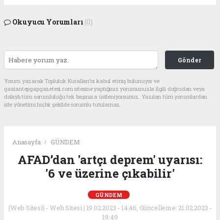
Okuyucu Yorumları
(0)
Gönder
Yorum yazarak Topluluk Kuralları’nı kabul etmiş bulunuyor ve
gaziantepgapgazetesi.com sitesine yaptığınız yorumunuzla ilgili doğrudan veya
dolaylı tüm sorumluluğu tek başınıza üstleniyorsunuz. Yazılan tüm yorumlardan
site yönetimi hiçbir şekilde sorumlu tutulamaz.
Anasayfa
GÜNDEM
AFAD’dan 'artçı deprem' uyarısı:
'6 ve üzerine çıkabilir'
GÜNDEM
(Web Sitesi) - Web Sitesi | 19.02.2023 - 14:46, Güncelleme: 21.02.2023 -
19:49