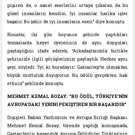
pişiren de, o sanat eserlerini ortaya çıkaran da bu
güzel insanların kendisi. İyi insanlar harika işler
başarır. Bu şehir de iyi insanların eseri” diye konuştu.
Konatar, iki gün boyunca şehirde yaptıkları
temaslarda heyet üyelerinin de aynı duyguları
paylaştığını ifade ederek, “Arkadaşlarımla birlikte
şehrinizle ilgili görüşlerimizi paylaştık. Herkes aynı
şeyi söyledi: ‘İyi ki buradayız.’ Gaziantep’te olmaktan
büyük mutluluk duyuyoruz. Bu ödülü gerçekten hak
ettiniz” şeklinde konuştu.
MEHMET KEMAL BOZAY: “BU ÖDÜL, TÜRKİYE’NİN
AVRUPA’DAKİ YERİNİ PEKİŞTİREN BİR BAŞARIDIR”
Dışişleri Bakan Yardımcısı ve Avrupa Birliği Başkanı
Mehmet Kemal Bozay, törende yaptığı konuşmada,
Gaziantep’in kazandığı Avrupa Ödülü’nün Türkiye’nin