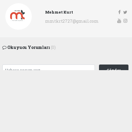
Mehmet Kurt
mmtkrt2727@gmail.com
Okuyucu Yorumları
(0)
Gönder
Yorum yazarak Topluluk Kuralları’nı kabul etmiş bulunuyor ve
gaziantepgapgazetesi.com sitesine yaptığınız yorumunuzla ilgili doğrudan veya
dolaylı tüm sorumluluğu tek başınıza üstleniyorsunuz. Yazılan tüm yorumlardan
site yönetimi hiçbir şekilde sorumlu tutulamaz.
haber paketi
haber scripti
haber yazılımı