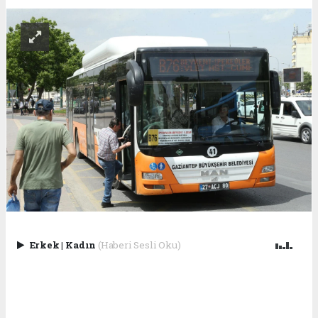
Erkek
|
Kadın
(Haberi Sesli Oku)