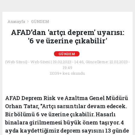
Anasayfa
GÜNDEM
AFAD’dan 'artçı deprem' uyarısı:
'6 ve üzerine çıkabilir'
GÜNDEM
(Web Sitesi) - Web Sitesi | 19.02.2023 - 14:46, Güncelleme: 21.02.2023 -
19:49
11039+ kez okundu.
AFAD Deprem Risk ve Azaltma Genel Müdürü
Orhan Tatar, "Artçı sarsıntılar devam edecek.
Bir bölümü 6 ve üzerine çıkabilir. Hasarlı
binalara girilmemesi büyük önem taşıyor. 4
ayda kaydettiğimiz deprem sayısını 13 günde