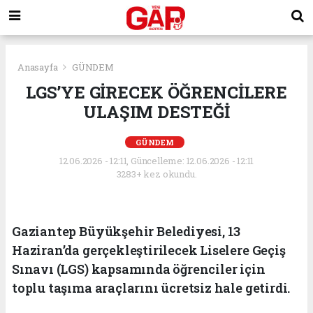
Anasayfa
GÜNDEM
LGS’YE GİRECEK ÖĞRENCİLERE
ULAŞIM DESTEĞİ
GÜNDEM
12.06.2026 - 12:11, Güncelleme: 12.06.2026 - 12:11
3283+ kez okundu.
Gaziantep Büyükşehir Belediyesi, 13
Haziran’da gerçekleştirilecek Liselere Geçiş
Sınavı (LGS) kapsamında öğrenciler için
toplu taşıma araçlarını ücretsiz hale getirdi.