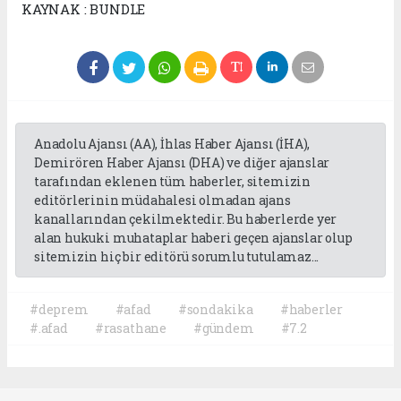
KAYNAK : BUNDLE
Anadolu Ajansı (AA), İhlas Haber Ajansı (İHA),
Demirören Haber Ajansı (DHA) ve diğer ajanslar
tarafından eklenen tüm haberler, sitemizin
editörlerinin müdahalesi olmadan ajans
kanallarından çekilmektedir. Bu haberlerde yer
alan hukuki muhataplar haberi geçen ajanslar olup
sitemizin hiç bir editörü sorumlu tutulamaz...
#deprem
#afad
#sondakika
#haberler
#.afad
#rasathane
#gündem
#7.2