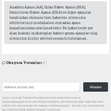
Anadolu Ajansı (AA), İhlas Haber Ajansı (İHA),
Demirören Haber Ajansı (DHA) ve diğer ajanslar
tarafından eklenen tüm haberler, sitemizin
editörlerinin müdahalesi olmadan ajans
kanallarından çekilmektedir. Bu haberlerde yer
alan hukuki muhataplar haberi geçen ajanslar olup
sitemizin hiç bir editörü sorumlu tutulamaz...
Okuyucu Yorumları
(0)
Gönder
Yorum yazarak Topluluk Kuralları’nı kabul etmiş bulunuyor ve
gaziantepgapgazetesi.com sitesine yaptığınız yorumunuzla ilgili doğrudan veya
dolaylı tüm sorumluluğu tek başınıza üstleniyorsunuz. Yazılan tüm yorumlardan
site yönetimi hiçbir şekilde sorumlu tutulamaz.