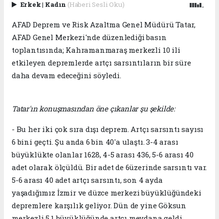
Erkek
|
Kadın
(Haberi Sesli Oku)
AFAD Deprem ve Risk Azaltma Genel Müdürü Tatar,
AFAD Genel Merkezi'nde düzenlediği basın
toplantısında; Kahramanmaraş merkezli 10 ili
etkileyen depremlerde artçı sarsıntıların bir süre
daha devam edeceğini söyledi.
Tatar'ın konuşmasından öne çıkanlar şu şekilde:
- Bu her iki çok sıra dışı deprem. Artçı sarsıntı sayısı
6 bini geçti. Şu anda 6 bin 40'a ulaştı. 3-4 arası
büyüklükte olanlar 1628, 4-5 arası 436, 5-6 arası 40
adet olarak ölçüldü. Bir adet de 6üzerinde sarsıntı var.
5-6 arası 40 adet artçı sarsıntı, son 4 ayda
yaşadığımız İzmir ve düzce merkezi büyüklüğündeki
depremlere karşılık geliyor. Dün de yine Göksun
merkezli 5.1 büyüklüğünde artçı meydana geldi.