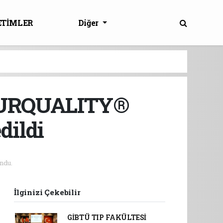
ETİMLER
Diğer
 TURQUALITY®
dildi
ndu.
İlginizi Çekebilir
GİBTÜ TIP FAKÜLTESİ