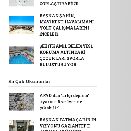
ZORLAŞTIRABİLİR
BAŞKAN ŞAHİN,
MAVİKENT-HAVALİMANI
YOLU ÇALIŞMALARINI
İNCELEDİ
ŞEHİTKAMİL BELEDİYESİ,
KORUMA ALTINDAKİ
ÇOCUKLARI SPORLA
BULUŞTURUYOR
En Çok Okunanlar
AFAD’dan 'artçı deprem'
uyarısı: '6 ve üzerine
çıkabilir'
BAŞKAN FATMA ŞAHİN’İN
VİZYONU GAZİANTEP’E