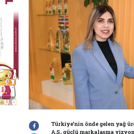
Türkiye’nin önde gelen yağ ür
A.Ş., güçlü markalaşma vizyo