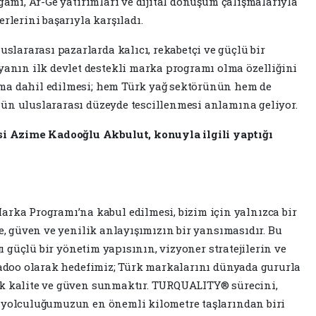
 gamı, Ar-Ge yatırımları ve dijital dönüşüm çalışmalarıyla
erini başarıyla karşıladı.
ararası pazarlarda kalıcı, rekabetçi ve güçlü bir
nın ilk devlet destekli marka programı olma özelliğini
ma dahil edilmesi; hem Türk yağ sektörünün hem de
ün uluslararası düzeyde tescillenmesi anlamına geliyor.
 Azime Kadooğlu Akbulut, konuyla ilgili yaptığı
a Programı’na kabul edilmesi, bizim için yalnızca bir
te, güven ve yenilik anlayışımızın bir yansımasıdır. Bu
ığı güçlü bir yönetim yapısının, vizyoner stratejilerin ve
 Kadoo olarak hedefimiz; Türk markalarını dünyada gururla
ek kalite ve güven sunmaktır. TURQUALITY® sürecini,
e yolculuğumuzun en önemli kilometre taşlarından biri