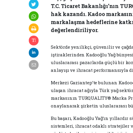
T.C. Ticaret Bakanlığı’nın T
hak kazandı. Kadoo markasını
markalaşma hedeflerine katkı 
değerlendiriliyor.
Sektörde yenilikçi, güvenilir ve çağ
iştiraklerinden Kadooğlu Yağ bünyesi
uluslararası pazarlarda güçlü bir ko
anlayışı ve ihracat performansıyla d
Merkezi Gaziantep’te bulunan Kadooğl
ulaşan ihracat ağıyla Türk yağ sekt
markasının TURQUALITY® Marka Prog
onaylanarak şirketin uluslararası bü
Bu başarı, Kadooğlu Yağ’ın yıllardır
sistemleri, ihracat odaklı stratejiler