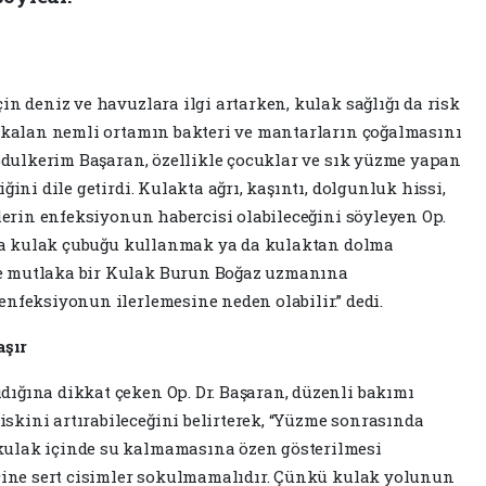
in deniz ve havuzlara ilgi artarken, kulak sağlığı da risk
e kalan nemli ortamın bakteri ve mantarların çoğalmasını
Abdulkerim Başaran, özellikle çocuklar ve sık yüzme yapan
ğini dile getirdi. Kulakta ağrı, kaşıntı, dolgunluk hissi,
ilerin enfeksiyonun habercisi olabileceğini söyleyen Op.
ında kulak çubuğu kullanmak ya da kulaktan dolma
e mutlaka bir Kulak Burun Boğaz uzmanına
enfeksiyonun ilerlemesine neden olabilir.” dedi.
şır
ığına dikkat çeken Op. Dr. Başaran, düzenli bakımı
kini artırabileceğini belirterek, “Yüzme sonrasında
kulak içinde su kalmamasına özen gösterilmesi
içine sert cisimler sokulmamalıdır. Çünkü kulak yolunun