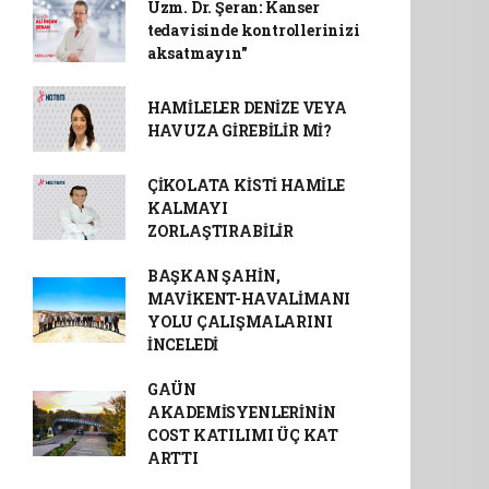
Uzm. Dr. Şeran: Kanser
tedavisinde kontrollerinizi
aksatmayın"
HAMİLELER DENİZE VEYA
HAVUZA GİREBİLİR Mİ?
ÇİKOLATA KİSTİ HAMİLE
KALMAYI
ZORLAŞTIRABİLİR
BAŞKAN ŞAHİN,
MAVİKENT-HAVALİMANI
YOLU ÇALIŞMALARINI
İNCELEDİ
GAÜN
AKADEMİSYENLERİNİN
COST KATILIMI ÜÇ KAT
ARTTI