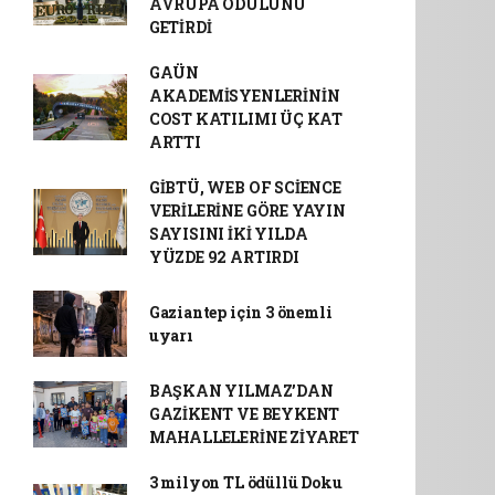
AVRUPA ÖDÜLÜNÜ
GETİRDİ
GAÜN
AKADEMİSYENLERİNİN
COST KATILIMI ÜÇ KAT
ARTTI
GİBTÜ, WEB OF SCİENCE
VERİLERİNE GÖRE YAYIN
SAYISINI İKİ YILDA
YÜZDE 92 ARTIRDI
Gaziantep için 3 önemli
uyarı
BAŞKAN YILMAZ’DAN
GAZİKENT VE BEYKENT
MAHALLELERİNE ZİYARET
3 milyon TL ödüllü Doku