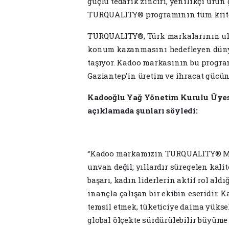
güçlü tedarik zinciri, yenilikçi ürün
TURQUALITY® programının tüm kriterl
TURQUALITY®, Türk markalarının ulusl
konum kazanmasını hedefleyen dünya
taşıyor. Kadoo markasının bu progra
Gaziantep’in üretim ve ihracat gücün
Kadooğlu Yağ Yönetim Kurulu Üyesi
açıklamada şunları söyledi:
“Kadoo markamızın TURQUALITY® Mark
unvan değil; yıllardır süregelen kali
başarı, kadın liderlerin aktif rol ald
inançla çalışan bir ekibin eseridir.
temsil etmek, tüketiciye daima yüks
global ölçekte sürdürülebilir büyüm