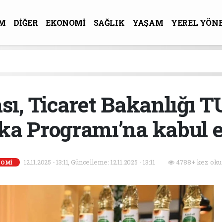
M
DİĞER
EKONOMİ
SAĞLIK
YAŞAM
YEREL YÖN
R-SANAT
sı, Ticaret Bakanlığı
a Programı’na kabul e
12.11.2025 - 13:11, Güncelleme: 12.11.2025 - 13:11
4788+ kez oku
OMİ