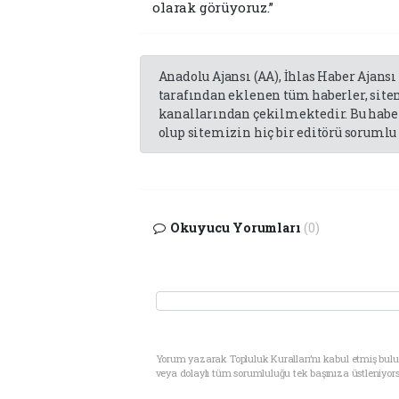
olarak görüyoruz.”
Anadolu Ajansı (AA), İhlas Haber Ajansı
tarafından eklenen tüm haberler, sit
kanallarından çekilmektedir. Bu haber
olup sitemizin hiç bir editörü sorumlu 
Okuyucu Yorumları
(0)
Yorum yazarak Topluluk Kuralları’nı kabul etmiş bul
veya dolaylı tüm sorumluluğu tek başınıza üstleniyor