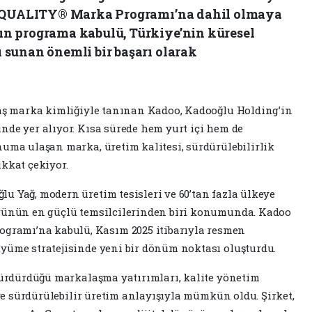
URQUALITY® Marka Programı’na dahil olmaya
n programa kabulü, Türkiye’nin küresel
sunan önemli bir başarı olarak
daş marka kimliğiyle tanınan Kadoo, Kadooğlu Holding’in
nde yer alıyor. Kısa sürede hem yurt içi hem de
numa ulaşan marka, üretim kalitesi, sürdürülebilirlik
ikkat çekiyor.
u Yağ, modern üretim tesisleri ve 60’tan fazla ülkeye
örünün en güçlü temsilcilerinden biri konumunda. Kadoo
ramı’na kabulü, Kasım 2025 itibarıyla resmen
yüme stratejisinde yeni bir dönüm noktası oluşturdu.
 sürdürdüğü markalaşma yatırımları, kalite yönetim
 ve sürdürülebilir üretim anlayışıyla mümkün oldu. Şirket,