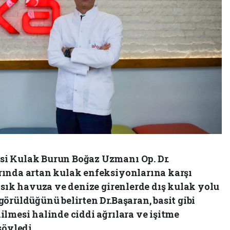
i Kulak Burun Boğaz Uzmanı Op. Dr.
rında artan kulak enfeksiyonlarına karşı
 sık havuza ve denize girenlerde dış kulak yolu
örüldüğünü belirten Dr.Başaran, basit gibi
lmesi halinde ciddi ağrılara ve işitme
söyledi.