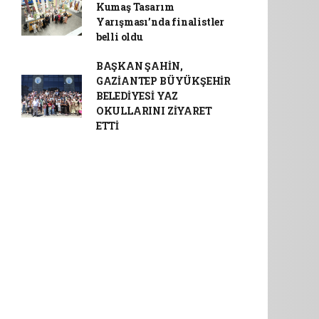
Kumaş Tasarım
Yarışması’nda finalistler
belli oldu
BAŞKAN ŞAHİN,
GAZİANTEP BÜYÜKŞEHİR
BELEDİYESİ YAZ
OKULLARINI ZİYARET
ETTİ