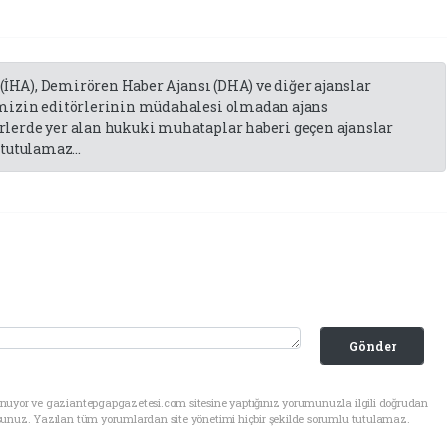
 (İHA), Demirören Haber Ajansı (DHA) ve diğer ajanslar
emizin editörlerinin müdahalesi olmadan ajans
lerde yer alan hukuki muhataplar haberi geçen ajanslar
tutulamaz...
Gönder
unuyor ve gaziantepgapgazetesi.com sitesine yaptığınız yorumunuzla ilgili doğrudan
sunuz. Yazılan tüm yorumlardan site yönetimi hiçbir şekilde sorumlu tutulamaz.