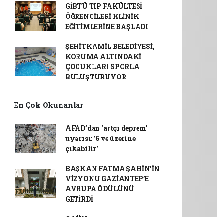
GİBTÜ TIP FAKÜLTESİ
ÖĞRENCİLERİ KLİNİK
EĞİTİMLERİNE BAŞLADI
ŞEHİTKAMİL BELEDİYESİ,
KORUMA ALTINDAKİ
ÇOCUKLARI SPORLA
BULUŞTURUYOR
En Çok Okunanlar
AFAD’dan 'artçı deprem'
uyarısı: '6 ve üzerine
çıkabilir'
BAŞKAN FATMA ŞAHİN’İN
VİZYONU GAZİANTEP’E
AVRUPA ÖDÜLÜNÜ
GETİRDİ