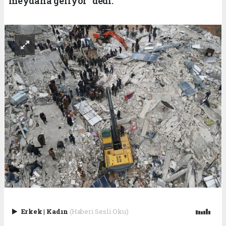
meydana geliyor" dedi.
Erkek
|
Kadın
(Haberi Sesli Oku)