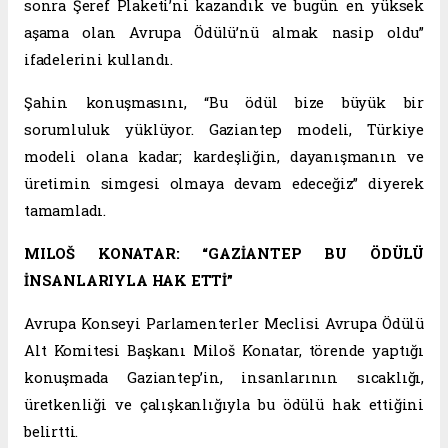
sonra Şeref Plaketi’ni kazandık ve bugün en yüksek
aşama olan Avrupa Ödülü’nü almak nasip oldu”
ifadelerini kullandı.
Şahin konuşmasını, “Bu ödül bize büyük bir
sorumluluk yüklüyor. Gaziantep modeli, Türkiye
modeli olana kadar; kardeşliğin, dayanışmanın ve
üretimin simgesi olmaya devam edeceğiz” diyerek
tamamladı.
MILOŠ KONATAR: “GAZİANTEP BU ÖDÜLÜ
İNSANLARIYLA HAK ETTİ”
Avrupa Konseyi Parlamenterler Meclisi Avrupa Ödülü
Alt Komitesi Başkanı Miloš Konatar, törende yaptığı
konuşmada Gaziantep’in, insanlarının sıcaklığı,
üretkenliği ve çalışkanlığıyla bu ödülü hak ettiğini
belirtti.