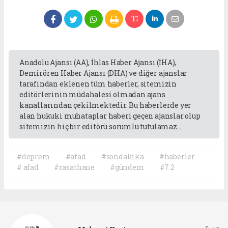
Anadolu Ajansı (AA), İhlas Haber Ajansı (İHA),
Demirören Haber Ajansı (DHA) ve diğer ajanslar
tarafından eklenen tüm haberler, sitemizin
editörlerinin müdahalesi olmadan ajans
kanallarından çekilmektedir. Bu haberlerde yer
alan hukuki muhataplar haberi geçen ajanslar olup
sitemizin hiç bir editörü sorumlu tutulamaz...
#deprem
#afad
#sondakika
#haberler
#.afad
#rasathane
#gündem
#7.2