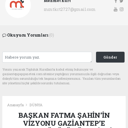
Mehmet Kurt
mmtkrt2727@gmail.com
Okuyucu Yorumları
(0)
Gönder
Yorum yazarak Topluluk Kuralları’nı kabul etmiş bulunuyor ve
gaziantepgapgazetesi.com sitesine yaptığınız yorumunuzla ilgili doğrudan veya
dolaylı tüm sorumluluğu tek başınıza üstleniyorsunuz. Yazılan tüm yorumlardan
site yönetimi hiçbir şekilde sorumlu tutulamaz.
Anasayfa
DÜNYA
BAŞKAN FATMA ŞAHİN’İN
VİZYONU GAZİANTEP’E