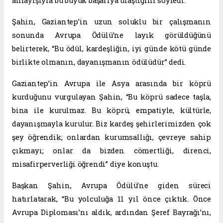
anlayışıyla bu büyük başarıya ulaştığını söyledi.
Şahin, Gaziantep’in uzun soluklu bir çalışmanın
sonunda Avrupa Ödülü’ne layık görüldüğünü
belirterek, “Bu ödül, kardeşliğin, iyi günde kötü günde
birlikte olmanın, dayanışmanın ödülüdür” dedi.
Gaziantep’in Avrupa ile Asya arasında bir köprü
kurduğunu vurgulayan Şahin, “Bu köprü sadece taşla,
bina ile kurulmaz. Bu köprü, empatiyle, kültürle,
dayanışmayla kurulur. Biz kardeş şehirlerimizden çok
şey öğrendik; onlardan kurumsallığı, çevreye sahip
çıkmayı; onlar da bizden cömertliği, direnci,
misafirperverliği öğrendi” diye konuştu.
Başkan Şahin, Avrupa Ödülü’ne giden süreci
hatırlatarak, “Bu yolculuğa 11 yıl önce çıktık. Önce
Avrupa Diploması’nı aldık, ardından Şeref Bayrağı’nı,