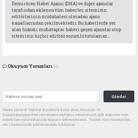
Demirören Haber Ajansı (DHA) ve diğer ajanslar
tarafından eklenen tüm haberler, sitemizin
editörlerinin müdahalesi olmadan ajans
kanallarından çekilmektedir. Bu haberlerde yer
alan hukuki muhataplar haberi geçen ajanslar olup
sitemizin hiç bir editörü sorumlu tutulamaz...
Okuyucu Yorumları
(0)
Gönder
Yorum yazarak Topluluk Kuralları’nı kabul etmiş bulunuyor ve
gaziantepgapgazetesi.com sitesine yaptığınız yorumunuzla ilgili doğrudan veya
dolaylı tüm sorumluluğu tek başınıza üstleniyorsunuz. Yazılan tüm yorumlardan
site yönetimi hiçbir şekilde sorumlu tutulamaz.