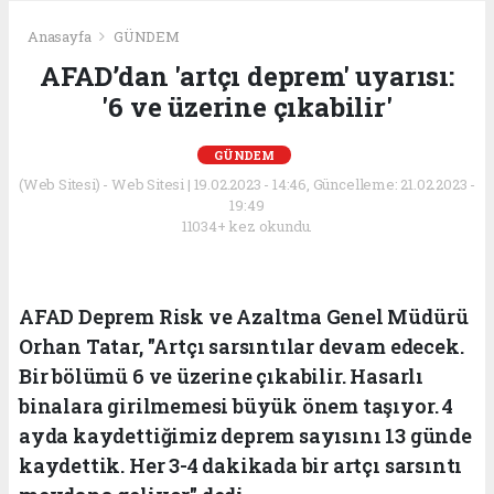
Anasayfa
GÜNDEM
AFAD’dan 'artçı deprem' uyarısı:
'6 ve üzerine çıkabilir'
GÜNDEM
(Web Sitesi) - Web Sitesi | 19.02.2023 - 14:46, Güncelleme: 21.02.2023 -
19:49
11034+ kez okundu.
AFAD Deprem Risk ve Azaltma Genel Müdürü
Orhan Tatar, "Artçı sarsıntılar devam edecek.
Bir bölümü 6 ve üzerine çıkabilir. Hasarlı
binalara girilmemesi büyük önem taşıyor. 4
ayda kaydettiğimiz deprem sayısını 13 günde
kaydettik. Her 3-4 dakikada bir artçı sarsıntı