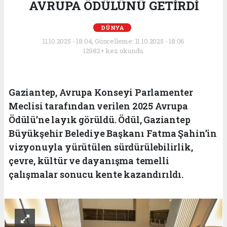
AVRUPA ÖDÜLÜNÜ GETİRDİ
DÜNYA
11.10.2025 - 18:04, Güncelleme: 11.10.2025 - 18:06
12982+ kez okundu.
Gaziantep, Avrupa Konseyi Parlamenter
Meclisi tarafından verilen 2025 Avrupa
Ödülü’ne layık görüldü. Ödül, Gaziantep
Büyükşehir Belediye Başkanı Fatma Şahin’in
vizyonuyla yürütülen sürdürülebilirlik,
çevre, kültür ve dayanışma temelli
çalışmalar sonucu kente kazandırıldı.