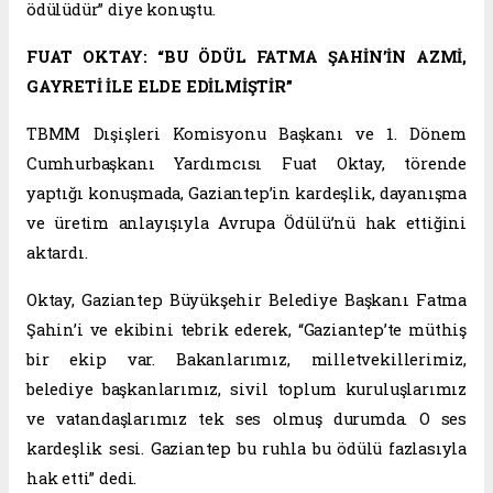
ödülüdür” diye konuştu.
FUAT OKTAY: “BU ÖDÜL FATMA ŞAHİN’İN AZMİ,
GAYRETİ İLE ELDE EDİLMİŞTİR”
TBMM Dışişleri Komisyonu Başkanı ve 1. Dönem
Cumhurbaşkanı Yardımcısı Fuat Oktay, törende
yaptığı konuşmada, Gaziantep’in kardeşlik, dayanışma
ve üretim anlayışıyla Avrupa Ödülü’nü hak ettiğini
aktardı.
Oktay, Gaziantep Büyükşehir Belediye Başkanı Fatma
Şahin’i ve ekibini tebrik ederek, “Gaziantep’te müthiş
bir ekip var. Bakanlarımız, milletvekillerimiz,
belediye başkanlarımız, sivil toplum kuruluşlarımız
ve vatandaşlarımız tek ses olmuş durumda. O ses
kardeşlik sesi. Gaziantep bu ruhla bu ödülü fazlasıyla
hak etti” dedi.