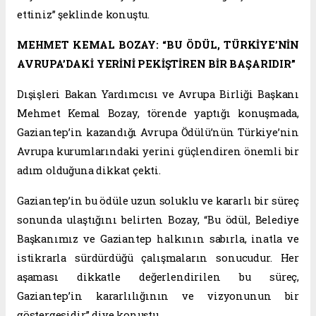
ettiniz” şeklinde konuştu.
MEHMET KEMAL BOZAY: “BU ÖDÜL, TÜRKİYE’NİN
AVRUPA’DAKİ YERİNİ PEKİŞTİREN BİR BAŞARIDIR”
Dışişleri Bakan Yardımcısı ve Avrupa Birliği Başkanı
Mehmet Kemal Bozay, törende yaptığı konuşmada,
Gaziantep’in kazandığı Avrupa Ödülü’nün Türkiye’nin
Avrupa kurumlarındaki yerini güçlendiren önemli bir
adım olduğuna dikkat çekti.
Gaziantep’in bu ödüle uzun soluklu ve kararlı bir süreç
sonunda ulaştığını belirten Bozay, “Bu ödül, Belediye
Başkanımız ve Gaziantep halkının sabırla, inatla ve
istikrarla sürdürdüğü çalışmaların sonucudur. Her
aşaması dikkatle değerlendirilen bu süreç,
Gaziantep’in kararlılığının ve vizyonunun bir
göstergesidir” diye konuştu.