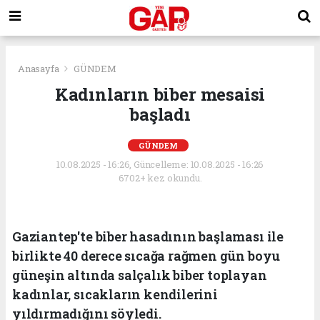
Anasayfa
GÜNDEM
Kadınların biber mesaisi
başladı
GÜNDEM
10.08.2025 - 16:26, Güncelleme: 10.08.2025 - 16:26
6702+ kez okundu.
Gaziantep'te biber hasadının başlaması ile
birlikte 40 derece sıcağa rağmen gün boyu
güneşin altında salçalık biber toplayan
kadınlar, sıcakların kendilerini
yıldırmadığını söyledi.