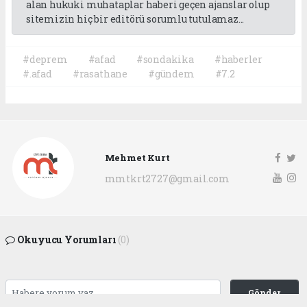
alan hukuki muhataplar haberi geçen ajanslar olup
sitemizin hiç bir editörü sorumlu tutulamaz...
#deprem
#afad
#sondakika
#haberler
#.afad
#rasathane
#gündem
#7.2
Mehmet Kurt
mmtkrt2727@gmail.com
Okuyucu Yorumları
(0)
Gönder