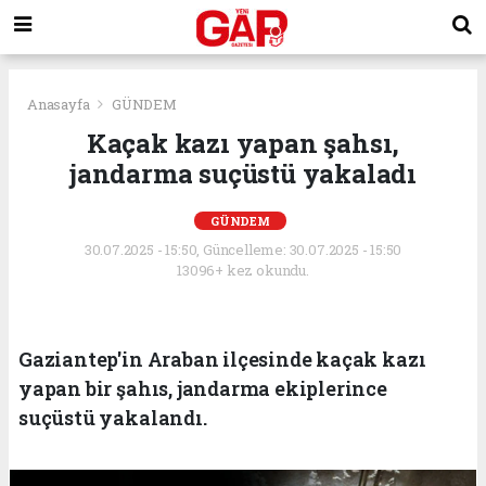
Anasayfa
GÜNDEM
Kaçak kazı yapan şahsı,
jandarma suçüstü yakaladı
GÜNDEM
30.07.2025 - 15:50, Güncelleme: 30.07.2025 - 15:50
13096+ kez okundu.
Gaziantep'in Araban ilçesinde kaçak kazı
yapan bir şahıs, jandarma ekiplerince
suçüstü yakalandı.