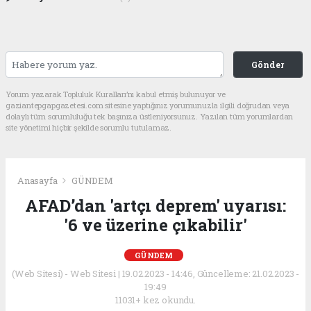
Gönder
Yorum yazarak Topluluk Kuralları’nı kabul etmiş bulunuyor ve
gaziantepgapgazetesi.com sitesine yaptığınız yorumunuzla ilgili doğrudan veya
dolaylı tüm sorumluluğu tek başınıza üstleniyorsunuz. Yazılan tüm yorumlardan
site yönetimi hiçbir şekilde sorumlu tutulamaz.
Anasayfa
GÜNDEM
AFAD’dan 'artçı deprem' uyarısı:
'6 ve üzerine çıkabilir'
GÜNDEM
(Web Sitesi) - Web Sitesi | 19.02.2023 - 14:46, Güncelleme: 21.02.2023 -
19:49
11031+ kez okundu.