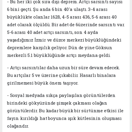
- Bu her iki çok sıra dışı deprem. Artçı sarsıntı sayısı
6 bini geçti. Şu anda 6 bin 40'a ulaştı. 3-4 arası
büyüklükte olanlar 1628, 4-5 arası 436, 5-6 arası 40
adet olarak ölçüldü. Bir adet de 6üzerinde sarsıntı var.
5-6 arası 40 adet artçı sarsıntı, son 4 ayda
yaşadığımız İzmir ve düzce merkezi büyüklüğündeki
depremlere karşılık geliyor. Dün de yine Göksun
merkezli 5.1 büyüklüğünde artçı meydana geldi.
- Artçı sarsıntılar daha uzun bir süre devam edecek.
Bu artçılar 5 ve üzerine çıkabilir. Hasarlı binalara
girilmemesi büyük önem taşıyor.
- Sosyal medyada sıkça paylaşılan görüntülerden
birindeki gökyüzünde şimşek çakması olağan
görüntülerdir. Bu kadar büyük bir sürtünme etkisi ile
fayın kırıldığı hat boyunca ışık kütlesinin oluşması
olağandır.