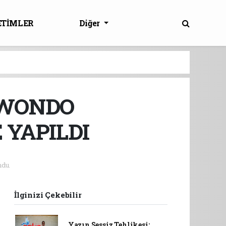
ETİMLER
Diğer
KWONDO
 YAPILDI
du.
İlginizi Çekebilir
Yazın Sessiz Tehlikesi: