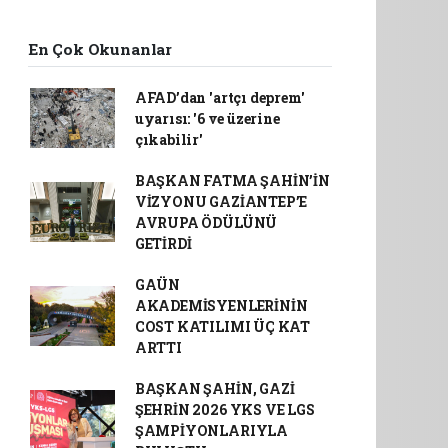
En Çok Okunanlar
AFAD’dan 'artçı deprem'
uyarısı: '6 ve üzerine
çıkabilir'
BAŞKAN FATMA ŞAHİN’İN
VİZYONU GAZİANTEP’E
AVRUPA ÖDÜLÜNÜ
GETİRDİ
GAÜN
AKADEMİSYENLERİNİN
COST KATILIMI ÜÇ KAT
ARTTI
BAŞKAN ŞAHİN, GAZİ
ŞEHRİN 2026 YKS VE LGS
ŞAMPİYONLARIYLA