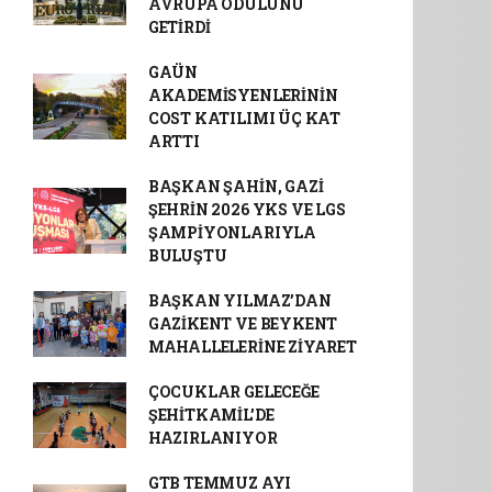
AVRUPA ÖDÜLÜNÜ
GETİRDİ
GAÜN
AKADEMİSYENLERİNİN
COST KATILIMI ÜÇ KAT
ARTTI
BAŞKAN ŞAHİN, GAZİ
ŞEHRİN 2026 YKS VE LGS
ŞAMPİYONLARIYLA
BULUŞTU
BAŞKAN YILMAZ’DAN
GAZİKENT VE BEYKENT
MAHALLELERİNE ZİYARET
ÇOCUKLAR GELECEĞE
ŞEHİTKAMİL’DE
HAZIRLANIYOR
GTB TEMMUZ AYI