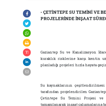
- ÇETİNTEPE SU TEMİNİ VE B
PROJELERİNDE İNŞAAT SÜREC
Gaziantep Su ve Kanalizasyon İdare
kuraklık risklerine karşı kentin u
planladığı projeleri hızla hayata geçir
Su kaynaklarının çeşitlendirilmes
tarafından projelendirilen Gaziantep
Çetintepe Su Temini Projesi ve 
tamamlanarak inşaat çalışmalarına ba