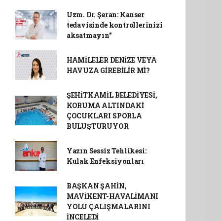
Uzm. Dr. Şeran: Kanser
tedavisinde kontrollerinizi
aksatmayın"
HAMİLELER DENİZE VEYA
HAVUZA GİREBİLİR Mİ?
ŞEHİTKAMİL BELEDİYESİ,
KORUMA ALTINDAKİ
ÇOCUKLARI SPORLA
BULUŞTURUYOR
Yazın Sessiz Tehlikesi:
Kulak Enfeksiyonları
BAŞKAN ŞAHİN,
MAVİKENT-HAVALİMANI
YOLU ÇALIŞMALARINI
İNCELEDİ