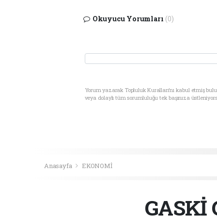
Okuyucu Yorumları
(0)
Yorum yazarak Topluluk Kuralları’nı kabul etmiş bul
veya dolaylı tüm sorumluluğu tek başınıza üstleniyor
Anasayfa
EKONOMİ
GASKİ