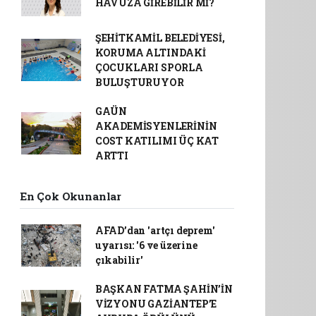
HAVUZA GİREBİLİR Mİ?
ŞEHİTKAMİL BELEDİYESİ,
KORUMA ALTINDAKİ
ÇOCUKLARI SPORLA
BULUŞTURUYOR
GAÜN
AKADEMİSYENLERİNİN
COST KATILIMI ÜÇ KAT
ARTTI
En Çok Okunanlar
AFAD’dan 'artçı deprem'
uyarısı: '6 ve üzerine
çıkabilir'
BAŞKAN FATMA ŞAHİN’İN
VİZYONU GAZİANTEP’E