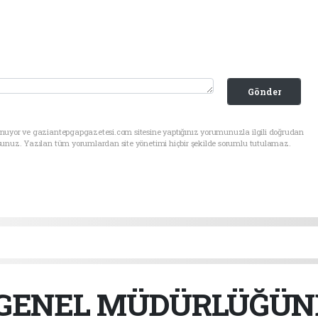
Gönder
unuyor ve gaziantepgapgazetesi.com sitesine yaptığınız yorumunuzla ilgili doğrudan
sunuz. Yazılan tüm yorumlardan site yönetimi hiçbir şekilde sorumlu tutulamaz.
 GENEL MÜDÜRLÜĞÜN