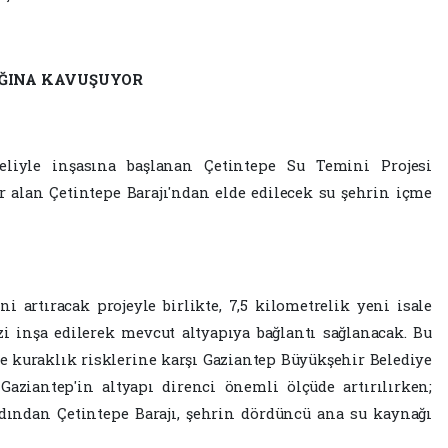
AĞINA KAVUŞUYOR
eliyle inşasına başlanan Çetintepe Su Temini Projesi
 alan Çetintepe Barajı'ndan elde edilecek su şehrin içme
i artıracak projeyle birlikte, 7,5 kilometrelik yeni isale
zi inşa edilerek mevcut altyapıya bağlantı sağlanacak. Bu
ve kuraklık risklerine karşı Gaziantep Büyükşehir Belediye
ziantep'in altyapı direnci önemli ölçüde artırılırken;
rdından Çetintepe Barajı, şehrin dördüncü ana su kaynağı