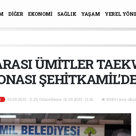
M
DİĞER
EKONOMİ
SAĞLIK
YAŞAM
YEREL YÖN
R-SANAT
 ARASI ÜMİTLER TAE
NASI ŞEHİTKAMİL’DE
01.09.2025 - 11:25, Güncelleme: 01.09.2025 - 11:25
15180+ kez okun
R