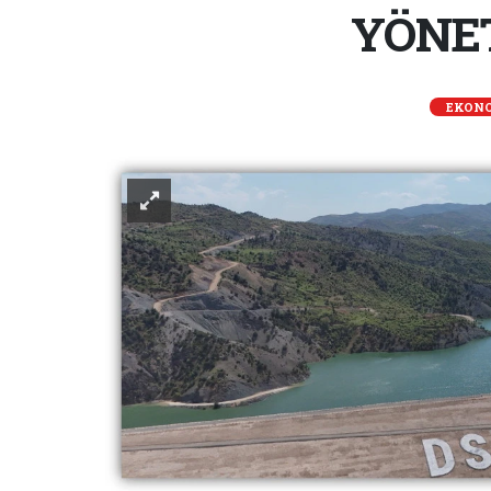
YÖNET
EKON