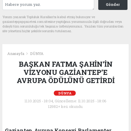
Gönder
Yorum yazarak Topluluk Kuralları’nı kabul etmiş bulunuyor ve
gaziantepgapgazetesi.com sitesine yaptığınız yorumunuzla ilgili doğrudan veya
dolaylı tüm sorumluluğu tek başınıza üstleniyorsunuz. Yazılan tüm yorumlardan
site yönetimi hiçbir şekilde sorumlu tutulamaz.
Anasayfa
DÜNYA
BAŞKAN FATMA ŞAHİN’İN
VİZYONU GAZİANTEP’E
AVRUPA ÖDÜLÜNÜ GETİRDİ
DÜNYA
11.10.2025 - 18:04, Güncelleme: 11.10.2025 - 18:06
12982+ kez okundu.
Gaziantep, Avrupa Konseyi Parlamenter