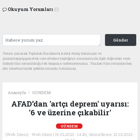
Okuyucu Yorumları
(0)
Gönder
Yorum yazarak Topluluk Kuralları’nı kabul etmiş bulunuyor ve
gaziantepgapgazetesi.com sitesine yaptığınız yorumunuzla ilgili doğrudan veya
dolaylı tüm sorumluluğu tek başınıza üstleniyorsunuz. Yazılan tüm yorumlardan
site yönetimi hiçbir şekilde sorumlu tutulamaz.
Anasayfa
GÜNDEM
AFAD’dan 'artçı deprem' uyarısı:
'6 ve üzerine çıkabilir'
GÜNDEM
(Web Sitesi) - Web Sitesi | 19.02.2023 - 14:46, Güncelleme: 21.02.2023 -