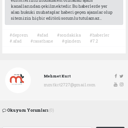
editörlerinin müdahalesi olmadan ajans
kanallarından çekilmektedir. Bu haberlerde yer
alan hukuki muhataplar haberi geçen ajanslar olup
sitemizin hiç bir editörü sorumlu tutulamaz...
#deprem
#afad
#sondakika
#haberler
#.afad
#rasathane
#gündem
#7.2
Mehmet Kurt
mmtkrt2727@gmail.com
Okuyucu Yorumları
(0)