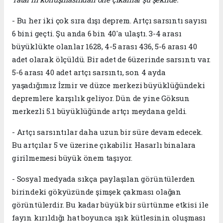
- Bu her iki çok sıra dışı deprem. Artçı sarsıntı sayısı
6 bini geçti. Şu anda 6 bin 40'a ulaştı. 3-4 arası
büyüklükte olanlar 1628, 4-5 arası 436, 5-6 arası 40
adet olarak ölçüldü. Bir adet de 6üzerinde sarsıntı var.
5-6 arası 40 adet artçı sarsıntı, son 4 ayda
yaşadığımız İzmir ve düzce merkezi büyüklüğündeki
depremlere karşılık geliyor. Dün de yine Göksun
merkezli 5.1 büyüklüğünde artçı meydana geldi.
- Artçı sarsıntılar daha uzun bir süre devam edecek.
Bu artçılar 5 ve üzerine çıkabilir. Hasarlı binalara
girilmemesi büyük önem taşıyor.
- Sosyal medyada sıkça paylaşılan görüntülerden
birindeki gökyüzünde şimşek çakması olağan
görüntülerdir. Bu kadar büyük bir sürtünme etkisi ile
fayın kırıldığı hat boyunca ışık kütlesinin oluşması