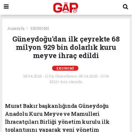
Anasayfa
EKONOMİ
Güneydoğu'dan ilk çeyrekte 68
milyon 929 bin dolarlık kuru
meyve ihraç edildi
EKONOMİ
28.04.2026 - 11:04, Güncelleme: 28.04.2026 - 11:04
4222+ kez okundu.
Murat Bakır başkanlığında Güneydoğu
Anadolu Kuru Meyve ve Mamulleri
İhracatçıları Birliği yönetim kurulu ilk
toplantısını yaparak yeni yönetim