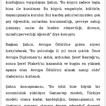
kurduğunu vurgulayan Şahin, “Bu köprü sadece taşla,
bina ile kurulmaz. Bu köprü, empatiyle, kültürle,
dayanışmayla kurulur. Biz kardeş şehirlerimizden çok
şey öğrendik; onlardan kurumsallığı, çevreye sahip
çıkmayı; onlar da bizden cömertliği, direnci,
misafirperverliği öğrendi” diye konuştu.
Başkan Şahin, Avrupa Ödülü’ne giden süreci
hatırlatarak, “Bu yolculuğa 11 yıl önce çıktık. Önce
Avrupa Diploması’nı aldık, ardından Şeref Bayrağı’nı,
sonra Şeref Plaketi’ni kazandık ve bugün en yüksek
aşama olan Avrupa Ödülü’nü almak nasip oldu”
ifadelerini kullandı.
Şahin konuşmasını, “Bu ödül bize büyük bir
sorumluluk yüklüyor. Gaziantep modeli, Türkiye
modeli olana kadar; kardeşliğin, dayanışmanın ve
üretimin simgesi olmaya devam edeceğiz” diyerek