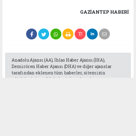
GAZIANTEP HABERİ
Anadolu Ajansı (AA), İhlas Haber Ajansı (İHA),
Demirören Haber Ajansı (DHA) ve diğer ajanslar
tarafından eklenen tüm haberler, sitemizin
editörlerinin müdahalesi olmadan ajans
kanallarından çekilmektedir. Bu haberlerde yer
alan hukuki muhataplar haberi geçen ajanslar olup
sitemizin hiç bir editörü sorumlu tutulamaz...
Okuyucu Yorumları
(0)