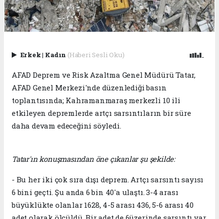
Erkek
|
Kadın
(Haberi Sesli Oku)
AFAD Deprem ve Risk Azaltma Genel Müdürü Tatar,
AFAD Genel Merkezi'nde düzenlediği basın
toplantısında; Kahramanmaraş merkezli 10 ili
etkileyen depremlerde artçı sarsıntıların bir süre
daha devam edeceğini söyledi.
Tatar'ın konuşmasından öne çıkanlar şu şekilde:
- Bu her iki çok sıra dışı deprem. Artçı sarsıntı sayısı
6 bini geçti. Şu anda 6 bin 40'a ulaştı. 3-4 arası
büyüklükte olanlar 1628, 4-5 arası 436, 5-6 arası 40
adet olarak ölçüldü. Bir adet de 6üzerinde sarsıntı var.