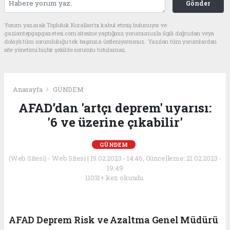
Gönder
Yorum yazarak Topluluk Kuralları’nı kabul etmiş bulunuyor ve
gaziantepgapgazetesi.com sitesine yaptığınız yorumunuzla ilgili doğrudan veya
dolaylı tüm sorumluluğu tek başınıza üstleniyorsunuz. Yazılan tüm yorumlardan
site yönetimi hiçbir şekilde sorumlu tutulamaz.
Anasayfa
GÜNDEM
AFAD’dan 'artçı deprem' uyarısı:
'6 ve üzerine çıkabilir'
GÜNDEM
(Web Sitesi) - Web Sitesi | 19.02.2023 - 14:46, Güncelleme: 21.02.2023 -
19:49
11031+ kez okundu.
AFAD Deprem Risk ve Azaltma Genel Müdürü