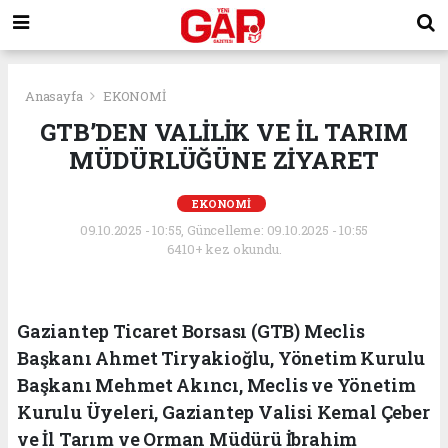
Anasayfa
EKONOMİ
GTB’DEN VALİLİK VE İL TARIM
MÜDÜRLÜĞÜNE ZİYARET
EKONOMİ
09.10.2025 - 10:55, Güncelleme: 09.10.2025 - 10:55
6410+ kez okundu.
Gaziantep Ticaret Borsası (GTB) Meclis
Başkanı Ahmet Tiryakioğlu, Yönetim Kurulu
Başkanı Mehmet Akıncı, Meclis ve Yönetim
Kurulu Üyeleri, Gaziantep Valisi Kemal Çeber
ve İl Tarım ve Orman Müdürü İbrahim