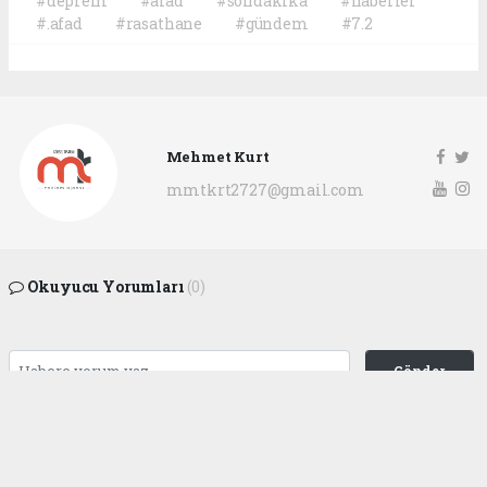
#deprem
#afad
#sondakika
#haberler
#.afad
#rasathane
#gündem
#7.2
Mehmet Kurt
mmtkrt2727@gmail.com
Okuyucu Yorumları
(0)
Gönder
Yorum yazarak Topluluk Kuralları’nı kabul etmiş bulunuyor ve
gaziantepgapgazetesi.com sitesine yaptığınız yorumunuzla ilgili doğrudan veya
dolaylı tüm sorumluluğu tek başınıza üstleniyorsunuz. Yazılan tüm yorumlardan
site yönetimi hiçbir şekilde sorumlu tutulamaz.