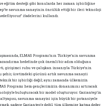
ve eğitim desteği gibi konularda her zaman iş birliğine
ep’te savunma sanayinin öncülük ettiği bir ileri teknoloji
defliyoruz” ifadelerini kullandı.
nuşmasında, ELMAS Programı’nın Türkiye’nin savunma
kazandırma hedefinde çok önemli bir adım olduğunu
yeti, girişimci ruhu ve çalışkan insanıyla Türkiye’nin
bu şehir, üretimdeki gücünü artık savunma sanayii
teknik bir iş birliği değil; aynı zamanda ülkemizin
 ELMAS Programı hem gençlerimizin donanımını artıracak
olojiyle buluşturacak bir model oluşturuyor. Gaziantep’in
altyapısı, savunma sanayisi için büyük bir potansiyele
rmek, sadece Gaziantep’e değil, tüm ülkemize katma değer