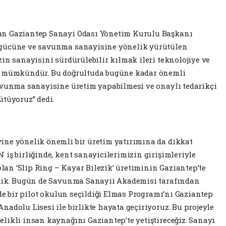
an Gaziantep Sanayi Odası Yönetim Kurulu Başkanı
 gücüne ve savunma sanayisine yönelik yürütülen
in sanayisini sürdürülebilir kılmak ileri teknolojiye ve
le mümkündür. Bu doğrultuda bugüne kadar önemli
avunma sanayisine üretim yapabilmesi ve onaylı tedarikçi
ütüyoruz” dedi.
ine yönelik önemli bir üretim yatırımına da dikkat
iş birliğinde, kent sanayicilerimizin girişimleriyle
olan ‘Slip Ring – Kayar Bilezik’ üretiminin Gaziantep’te
rdik. Bugün de Savunma Sanayii Akademisi tarafından
lde bir pilot okulun seçildiği Elmas Programı’nı Gaziantep
adolu Lisesi ile birlikte hayata geçiriyoruz. Bu projeyle
likli insan kaynağını Gaziantep’te yetiştireceğiz. Sanayi