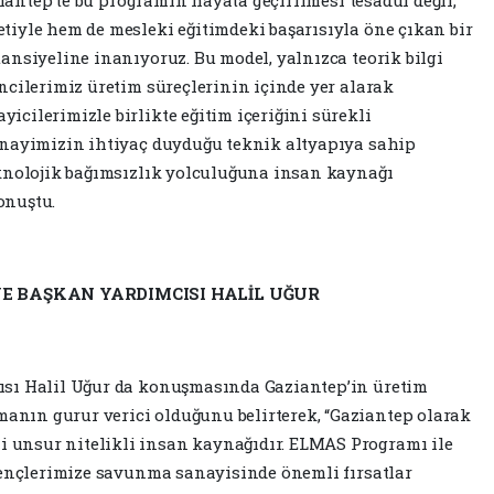
iyle hem de mesleki eğitimdeki başarısıyla öne çıkan bir
ansiyeline inanıyoruz. Bu model, yalnızca teorik bilgi
ncilerimiz üretim süreçlerinin içinde yer alarak
cilerimizle birlikte eğitim içeriğini sürekli
anayimizin ihtiyaç duyduğu teknik altyapıya sahip
eknolojik bağımsızlık yolculuğuna insan kaynağı
onuştu.
E BAŞKAN YARDIMCISI HALİL UĞUR
ısı Halil Uğur da konuşmasında Gaziantep’in üretim
ın gurur verici olduğunu belirterek, “Gaziantep olarak
unsur nitelikli insan kaynağıdır. ELMAS Programı ile
gençlerimize savunma sanayisinde önemli fırsatlar