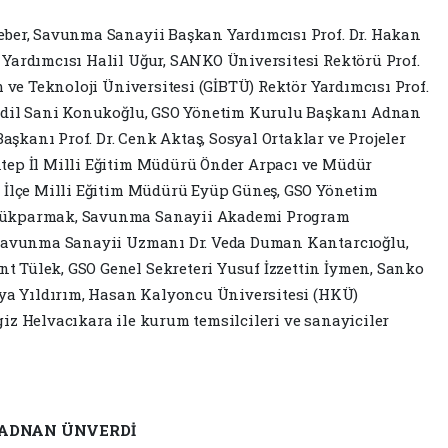
eber, Savunma Sanayii Başkan Yardımcısı Prof. Dr. Hakan
Yardımcısı Halil Uğur, SANKO Üniversitesi Rektörü Prof.
m ve Teknoloji Üniversitesi (GİBTÜ) Rektör Yardımcısı Prof.
 Adil Sani Konukoğlu, GSO Yönetim Kurulu Başkanı Adnan
kanı Prof. Dr. Cenk Aktaş, Sosyal Ortaklar ve Projeler
tep İl Milli Eğitim Müdürü Önder Arpacı ve Müdür
y İlçe Milli Eğitim Müdürü Eyüp Güneş, GSO Yönetim
çükparmak, Savunma Sanayii Akademi Program
 Savunma Sanayii Uzmanı Dr. Veda Duman Kantarcıoğlu,
 Tülek, GSO Genel Sekreteri Yusuf İzzettin İymen, Sanko
iya Yıldırım, Hasan Kalyoncu Üniversitesi (HKÜ)
iz Helvacıkara ile kurum temsilcileri ve sanayiciler
 ADNAN ÜNVERDİ