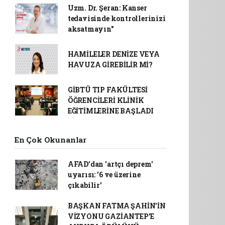
Uzm. Dr. Şeran: Kanser
tedavisinde kontrollerinizi
aksatmayın"
HAMİLELER DENİZE VEYA
HAVUZA GİREBİLİR Mİ?
GİBTÜ TIP FAKÜLTESİ
ÖĞRENCİLERİ KLİNİK
EĞİTİMLERİNE BAŞLADI
En Çok Okunanlar
AFAD’dan 'artçı deprem'
uyarısı: '6 ve üzerine
çıkabilir'
BAŞKAN FATMA ŞAHİN’İN
VİZYONU GAZİANTEP’E