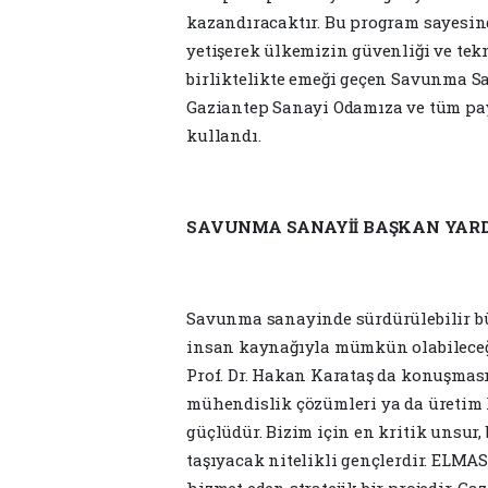
kazandıracaktır. Bu program sayesinde
yetişerek ülkemizin güvenliği ve tek
birliktelikte emeği geçen Savunma Sa
Gaziantep Sanayi Odamıza ve tüm pay
kullandı.
SAVUNMA SANAYİİ BAŞKAN YARDI
Savunma sanayinde sürdürülebilir bü
insan kaynağıyla mümkün olabilece
Prof. Dr. Hakan Karataş da konuşması
mühendislik çözümleri ya da üretim 
güçlüdür. Bizim için en kritik unsur, 
taşıyacak nitelikli gençlerdir. ELM
hizmet eden stratejik bir projedir. Ga