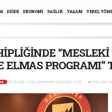
M
DİĞER
EKONOMİ
SAĞLIK
YAŞAM
YEREL YÖN
R-SANAT
HİPLİĞİNDE “MESLEKİ
E ELMAS PROGRAMI” T
20.10.2025 - 17:38, Güncelleme: 20.10.2025 - 17:38
7342+ kez o
Mİ