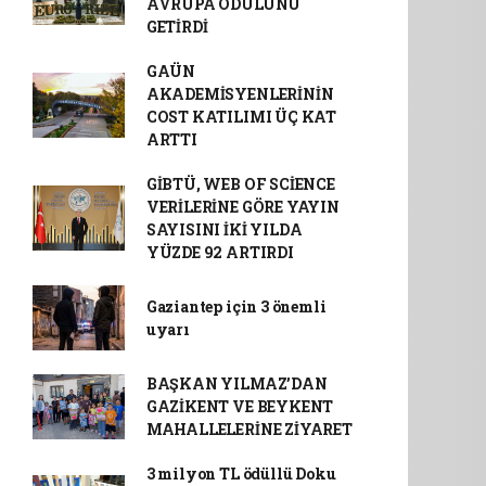
AVRUPA ÖDÜLÜNÜ
GETİRDİ
GAÜN
AKADEMİSYENLERİNİN
COST KATILIMI ÜÇ KAT
ARTTI
GİBTÜ, WEB OF SCİENCE
VERİLERİNE GÖRE YAYIN
SAYISINI İKİ YILDA
YÜZDE 92 ARTIRDI
Gaziantep için 3 önemli
uyarı
BAŞKAN YILMAZ’DAN
GAZİKENT VE BEYKENT
MAHALLELERİNE ZİYARET
3 milyon TL ödüllü Doku