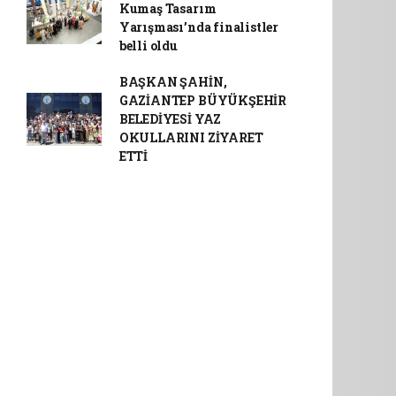
Kumaş Tasarım
Yarışması’nda finalistler
belli oldu
BAŞKAN ŞAHİN,
GAZİANTEP BÜYÜKŞEHİR
BELEDİYESİ YAZ
OKULLARINI ZİYARET
ETTİ