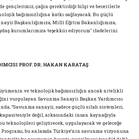
 gençlerimiz, çağın gerektirdiği bilgi ve becerilerle
nolojik bağımsızlığına katkı sağlayacak. Bu güçlü
nayii Başkanlığımıza, Millî Eğitim Bakanlığımıza,
daş kurumlarımıza teşekkür ediyorum" ifadelerini
MCISI PROF. DR. HAKAN KARATAŞ
yümenin ve teknolojik bağımsızlığın ancak nitelikli
ğini vurgulayan Savunma Sanayii Başkan Yardımcısı
nda, “Savunma sanayii; sadece güçlü silah sistemleri,
kapasitesiyle değil, arkasındaki insan kaynağıyla
bu teknolojileri geliştirecek, uygulayacak ve geleceğe
AS Programı, bu anlamda Türkiye’nin savunma vizyonuna
ziantep’te bu programın hayata geçirilmesi tesadüf değil;