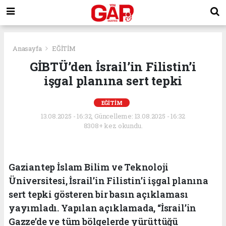
Anasayfa
EĞİTİM
GİBTÜ’den İsrail’in Filistin’i
işgal planına sert tepki
EĞİTİM
13.08.2025 - 16:32, Güncelleme: 13.08.2025 - 16:32
8308+ kez okundu.
Gaziantep İslam Bilim ve Teknoloji
Üniversitesi, İsrail’in Filistin’i işgal planına
sert tepki gösteren bir basın açıklaması
yayımladı. Yapılan açıklamada, “İsrail’in
Gazze’de ve tüm bölgelerde yürüttüğü