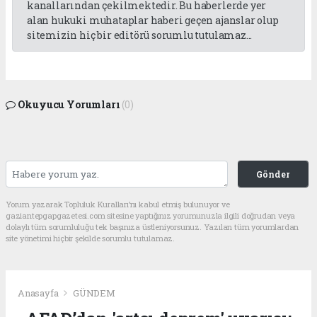
kanallarından çekilmektedir. Bu haberlerde yer
alan hukuki muhataplar haberi geçen ajanslar olup
sitemizin hiç bir editörü sorumlu tutulamaz...
Okuyucu Yorumları
(0)
Gönder
Yorum yazarak Topluluk Kuralları’nı kabul etmiş bulunuyor ve
gaziantepgapgazetesi.com sitesine yaptığınız yorumunuzla ilgili doğrudan veya
dolaylı tüm sorumluluğu tek başınıza üstleniyorsunuz. Yazılan tüm yorumlardan
site yönetimi hiçbir şekilde sorumlu tutulamaz.
Anasayfa
GÜNDEM