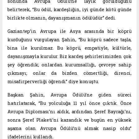
sonunda Avrupa Ödülü’ne layık görüldüğünü
belirterek, “Bu ödül, kardeşliğin, iyi günde kötü günde
birlikte olmanın, dayanışmanın ödülüdür” dedi.
Gaziantep’in Avrupa ile Asya arasında bir köprü
kurduğunu vurgulayan Şahin, “Bu köprü sadece taşla,
bina ile kurulmaz. Bu köprü, empatiyle, kültürle,
dayanışmayla kurulur. Biz kardeş şehirlerimizden çok
şey öğrendik; onlardan kurumsallığı, çevreye sahip
çıkmayı; onlar da bizden cömertliği, direnci,
misafirperverliği öğrendi” diye konuştu.
Başkan Şahin, Avrupa Ödülü’ne giden süreci
hatırlatarak, “Bu yolculuğa 11 yıl önce çıktık. Önce
Avrupa Diploması’nı aldık, ardından Şeref Bayrağı’nı,
sonra Şeref Plaketi’ni kazandık ve bugün en yüksek
aşama olan Avrupa Ödülü’nü almak nasip oldu”
ifadelerini kullandı.