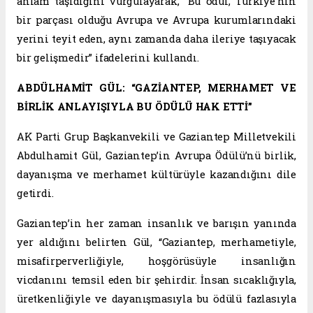
anlam taşıdığını vurgulayarak, “Bu ödül, Türkiye’nin
bir parçası olduğu Avrupa ve Avrupa kurumlarındaki
yerini teyit eden, aynı zamanda daha ileriye taşıyacak
bir gelişmedir” ifadelerini kullandı.
ABDÜLHAMİT GÜL: “GAZİANTEP, MERHAMET VE
BİRLİK ANLAYIŞIYLA BU ÖDÜLÜ HAK ETTİ”
AK Parti Grup Başkanvekili ve Gaziantep Milletvekili
Abdulhamit Gül, Gaziantep’in Avrupa Ödülü’nü birlik,
dayanışma ve merhamet kültürüyle kazandığını dile
getirdi.
Gaziantep’in her zaman insanlık ve barışın yanında
yer aldığını belirten Gül, “Gaziantep, merhametiyle,
misafirperverliğiyle, hoşgörüsüyle insanlığın
vicdanını temsil eden bir şehirdir. İnsan sıcaklığıyla,
üretkenliğiyle ve dayanışmasıyla bu ödülü fazlasıyla