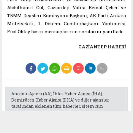
Abdulhamit Gül, Gaziantep Valisi Kemal Çeber ve
TBMM Dışişleri Komisyonu Başkanı, AK Parti Ankara
Milletvekili, 1. Dönem Cumhurbaşkanı Yardımcısı
Fuat Oktay basın mensuplarının sorularını yanıtladı.
GAZIANTEP HABERİ
Anadolu Ajansı (AA), İhlas Haber Ajansı (İHA),
Demirören Haber Ajansı (DHA) ve diğer ajanslar
tarafından eklenen tüm haberler, sitemizin
editörlerinin müdahalesi olmadan ajans
kanallarından çekilmektedir. Bu haberlerde yer
alan hukuki muhataplar haberi geçen ajanslar olup
sitemizin hiç bir editörü sorumlu tutulamaz...