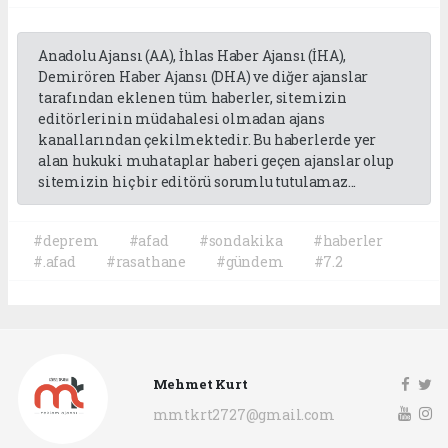
Anadolu Ajansı (AA), İhlas Haber Ajansı (İHA),
Demirören Haber Ajansı (DHA) ve diğer ajanslar
tarafından eklenen tüm haberler, sitemizin
editörlerinin müdahalesi olmadan ajans
kanallarından çekilmektedir. Bu haberlerde yer
alan hukuki muhataplar haberi geçen ajanslar olup
sitemizin hiç bir editörü sorumlu tutulamaz...
#deprem
#afad
#sondakika
#haberler
#.afad
#rasathane
#gündem
#7.2
Mehmet Kurt
mmtkrt2727@gmail.com