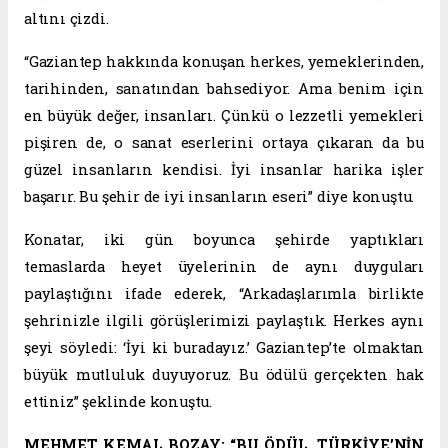
altını çizdi.
“Gaziantep hakkında konuşan herkes, yemeklerinden,
tarihinden, sanatından bahsediyor. Ama benim için
en büyük değer, insanları. Çünkü o lezzetli yemekleri
pişiren de, o sanat eserlerini ortaya çıkaran da bu
güzel insanların kendisi. İyi insanlar harika işler
başarır. Bu şehir de iyi insanların eseri” diye konuştu.
Konatar, iki gün boyunca şehirde yaptıkları
temaslarda heyet üyelerinin de aynı duyguları
paylaştığını ifade ederek, “Arkadaşlarımla birlikte
şehrinizle ilgili görüşlerimizi paylaştık. Herkes aynı
şeyi söyledi: ‘İyi ki buradayız.’ Gaziantep’te olmaktan
büyük mutluluk duyuyoruz. Bu ödülü gerçekten hak
ettiniz” şeklinde konuştu.
MEHMET KEMAL BOZAY: “BU ÖDÜL, TÜRKİYE’NİN