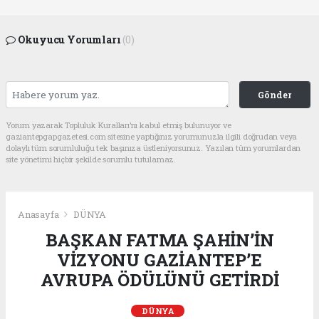
Okuyucu Yorumları
(0)
Gönder
Yorum yazarak Topluluk Kuralları’nı kabul etmiş bulunuyor ve
gaziantepgapgazetesi.com sitesine yaptığınız yorumunuzla ilgili doğrudan veya
dolaylı tüm sorumluluğu tek başınıza üstleniyorsunuz. Yazılan tüm yorumlardan
site yönetimi hiçbir şekilde sorumlu tutulamaz.
Anasayfa
DÜNYA
BAŞKAN FATMA ŞAHİN’İN
VİZYONU GAZİANTEP’E
AVRUPA ÖDÜLÜNÜ GETİRDİ
DÜNYA