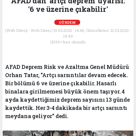
AFAD’dan 'artçı deprem' uyarısı:
'6 ve üzerine çıkabilir'
GÜNDEM
(Web Sitesi) - Web Sitesi | 19.02.2023 - 14:46, Güncelleme: 21.02.2023 -
19:49
11039+ kez okundu.
AFAD Deprem Risk ve Azaltma Genel Müdürü
Orhan Tatar, "Artçı sarsıntılar devam edecek.
Bir bölümü 6 ve üzerine çıkabilir. Hasarlı
binalara girilmemesi büyük önem taşıyor. 4
ayda kaydettiğimiz deprem sayısını 13 günde
kaydettik. Her 3-4 dakikada bir artçı sarsıntı
meydana geliyor" dedi.