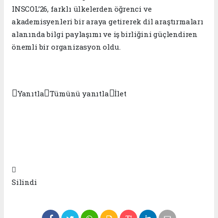
INSCOL’26, farklı ülkelerden öğrenci ve
akademisyenleri bir araya getirerek dil araştırmaları
alanında bilgi paylaşımı ve iş birliğini güçlendiren
önemli bir organizasyon oldu.



Yanıtla
Tümünü yanıtla
İlet

Silindi