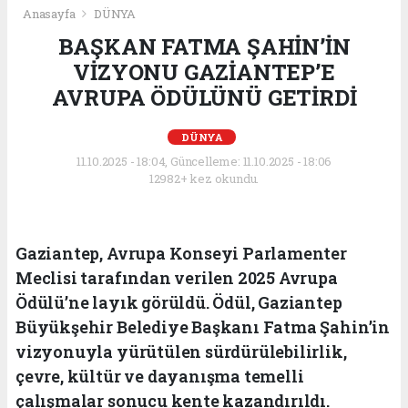
Anasayfa
DÜNYA
BAŞKAN FATMA ŞAHİN’İN
VİZYONU GAZİANTEP’E
AVRUPA ÖDÜLÜNÜ GETİRDİ
DÜNYA
11.10.2025 - 18:04, Güncelleme: 11.10.2025 - 18:06
12982+ kez okundu.
Gaziantep, Avrupa Konseyi Parlamenter
Meclisi tarafından verilen 2025 Avrupa
Ödülü’ne layık görüldü. Ödül, Gaziantep
Büyükşehir Belediye Başkanı Fatma Şahin’in
vizyonuyla yürütülen sürdürülebilirlik,
çevre, kültür ve dayanışma temelli
çalışmalar sonucu kente kazandırıldı.