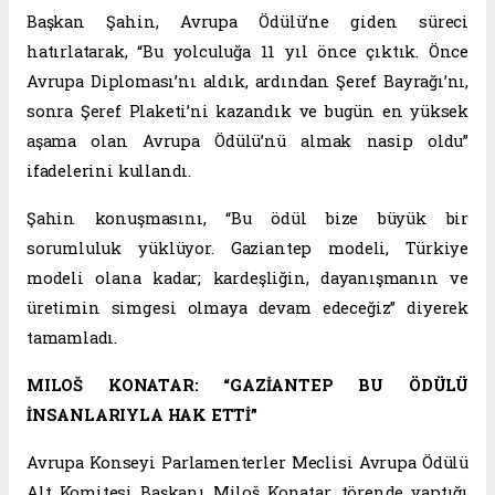
Başkan Şahin, Avrupa Ödülü’ne giden süreci
hatırlatarak, “Bu yolculuğa 11 yıl önce çıktık. Önce
Avrupa Diploması’nı aldık, ardından Şeref Bayrağı’nı,
sonra Şeref Plaketi’ni kazandık ve bugün en yüksek
aşama olan Avrupa Ödülü’nü almak nasip oldu”
ifadelerini kullandı.
Şahin konuşmasını, “Bu ödül bize büyük bir
sorumluluk yüklüyor. Gaziantep modeli, Türkiye
modeli olana kadar; kardeşliğin, dayanışmanın ve
üretimin simgesi olmaya devam edeceğiz” diyerek
tamamladı.
MILOŠ KONATAR: “GAZİANTEP BU ÖDÜLÜ
İNSANLARIYLA HAK ETTİ”
Avrupa Konseyi Parlamenterler Meclisi Avrupa Ödülü
Alt Komitesi Başkanı Miloš Konatar, törende yaptığı