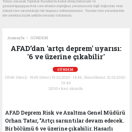
Yorum yazarak Topluluk Kuralları’nı kabul etmiş bulunuyor ve
gaziantepgapgazetesi.com sitesine yaptığınız yorumunuzla ilgili doğrudan veya
dolaylı tüm sorumluluğu tek başınıza üstleniyorsunuz. Yazılan tüm yorumlardan
site yönetimi hiçbir şekilde sorumlu tutulamaz.
Anasayfa
GÜNDEM
AFAD’dan 'artçı deprem' uyarısı:
'6 ve üzerine çıkabilir'
GÜNDEM
(Web Sitesi) - Web Sitesi | 19.02.2023 - 14:46, Güncelleme: 21.02.2023 -
19:49
11030+ kez okundu.
AFAD Deprem Risk ve Azaltma Genel Müdürü
Orhan Tatar, "Artçı sarsıntılar devam edecek.
Bir bölümü 6 ve üzerine çıkabilir. Hasarlı