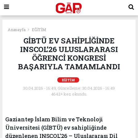
Anasayfa
EĞİTİM
GİBTÜ EV SAHİPLİĞİNDE
INSCOL’26 ULUSLARARASI
ÖĞRENCİ KONGRESİ
BAŞARIYLA TAMAMLANDI
EĞİTİM
30.04.2026 - 16:49, Güncelleme: 30.04.2026 - 16:49
4642+ kez okundu.
Gaziantep İslam Bilim ve Teknoloji
Üniversitesi (GİBTÜ) ev sahipliğinde
düzenlenen INSCOL’26 – Uluslararası Dil