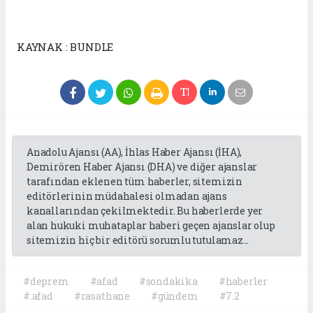
KAYNAK : BUNDLE
Anadolu Ajansı (AA), İhlas Haber Ajansı (İHA),
Demirören Haber Ajansı (DHA) ve diğer ajanslar
tarafından eklenen tüm haberler, sitemizin
editörlerinin müdahalesi olmadan ajans
kanallarından çekilmektedir. Bu haberlerde yer
alan hukuki muhataplar haberi geçen ajanslar olup
sitemizin hiç bir editörü sorumlu tutulamaz...
#deprem
#afad
#sondakika
#haberler
#.afad
#rasathane
#gündem
#7.2