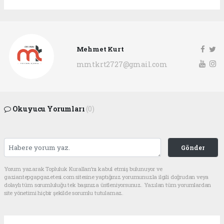
Mehmet Kurt
mmtkrt2727@gmail.com
Okuyucu Yorumları
(0)
Gönder
Yorum yazarak Topluluk Kuralları’nı kabul etmiş bulunuyor ve
gaziantepgapgazetesi.com sitesine yaptığınız yorumunuzla ilgili doğrudan veya
dolaylı tüm sorumluluğu tek başınıza üstleniyorsunuz. Yazılan tüm yorumlardan
site yönetimi hiçbir şekilde sorumlu tutulamaz.