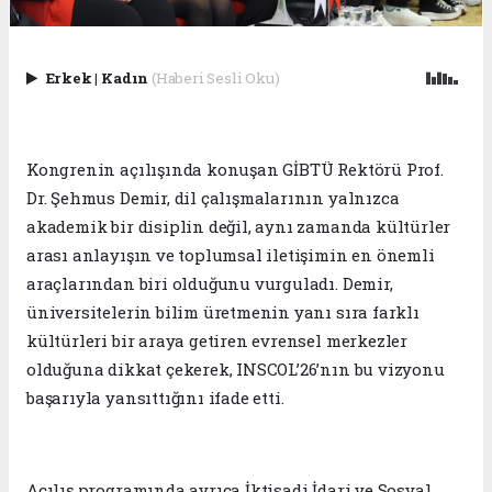
Erkek
|
Kadın
(Haberi Sesli Oku)
Kongrenin açılışında konuşan GİBTÜ Rektörü Prof.
Dr. Şehmus Demir, dil çalışmalarının yalnızca
akademik bir disiplin değil, aynı zamanda kültürler
arası anlayışın ve toplumsal iletişimin en önemli
araçlarından biri olduğunu vurguladı. Demir,
üniversitelerin bilim üretmenin yanı sıra farklı
kültürleri bir araya getiren evrensel merkezler
olduğuna dikkat çekerek, INSCOL’26’nın bu vizyonu
başarıyla yansıttığını ifade etti.
Açılış programında ayrıca İktisadi İdari ve Sosyal