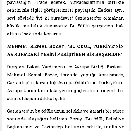
paylaştığını ifade ederek, “Arkadaşlarımla birlikte
şehrinizle ilgili görüşlerimizi paylaştık. Herkes aynı
şeyi söyledi: ‘İyi ki buradayız.’ Gaziantep’te olmaktan
büyük mutluluk duyuyoruz. Bu ödülü gerçekten hak
ettiniz” şeklinde konuştu.
MEHMET KEMAL BOZAY: “BU ÖDÜL, TÜRKİYE’NİN
AVRUPA’DAKİ YERİNİ PEKİŞTİREN BİR BAŞARIDIR”
Dışişleri Bakan Yardımcısı ve Avrupa Birliği Başkanı
Mehmet Kemal Bozay, törende yaptığı konuşmada,
Gaziantep’in kazandığı Avrupa Ödülü’nün Türkiye’nin
Avrupa kurumlarındaki yerini güçlendiren önemli bir
adım olduğuna dikkat çekti.
Gaziantep’in bu ödüle uzun soluklu ve kararlı bir süreç
sonunda ulaştığını belirten Bozay, “Bu ödül, Belediye
Başkanımız ve Gaziantep halkının sabırla, inatla ve