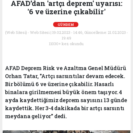
AFAD’dan 'artçı deprem' uyarısı:
'6 ve üzerine çıkabilir'
GÜNDEM
(Web Sitesi) - Web Sitesi | 19.02.2023 - 14:46, Güncelleme: 21.02.2023 -
19:49
11030+ kez okundu.
AFAD Deprem Risk ve Azaltma Genel Müdürü
Orhan Tatar, "Artçı sarsıntılar devam edecek.
Bir bölümü 6 ve üzerine çıkabilir. Hasarlı
binalara girilmemesi büyük önem taşıyor. 4
ayda kaydettiğimiz deprem sayısını 13 günde
kaydettik. Her 3-4 dakikada bir artçı sarsıntı
meydana geliyor" dedi.