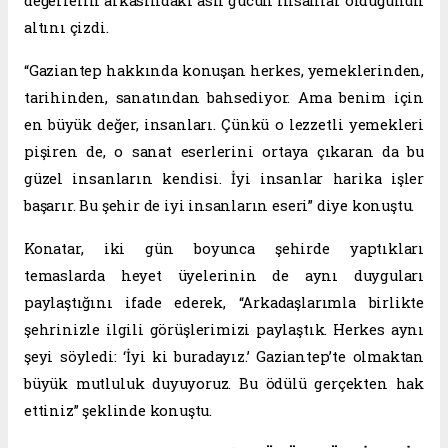
değerlerin arkasındaki asıl gücün insanlar olduğunun
altını çizdi.
“Gaziantep hakkında konuşan herkes, yemeklerinden,
tarihinden, sanatından bahsediyor. Ama benim için
en büyük değer, insanları. Çünkü o lezzetli yemekleri
pişiren de, o sanat eserlerini ortaya çıkaran da bu
güzel insanların kendisi. İyi insanlar harika işler
başarır. Bu şehir de iyi insanların eseri” diye konuştu.
Konatar, iki gün boyunca şehirde yaptıkları
temaslarda heyet üyelerinin de aynı duyguları
paylaştığını ifade ederek, “Arkadaşlarımla birlikte
şehrinizle ilgili görüşlerimizi paylaştık. Herkes aynı
şeyi söyledi: ‘İyi ki buradayız.’ Gaziantep’te olmaktan
büyük mutluluk duyuyoruz. Bu ödülü gerçekten hak
ettiniz” şeklinde konuştu.