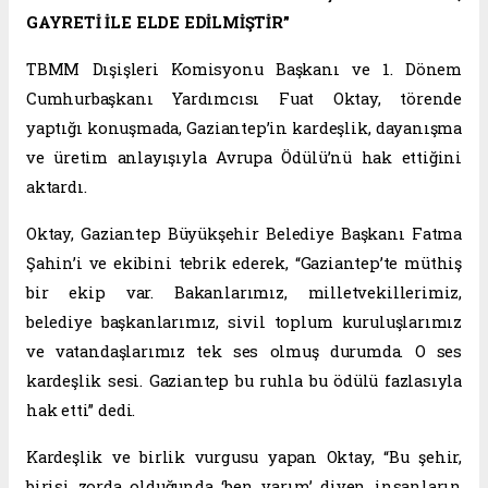
GAYRETİ İLE ELDE EDİLMİŞTİR”
TBMM Dışişleri Komisyonu Başkanı ve 1. Dönem
Cumhurbaşkanı Yardımcısı Fuat Oktay, törende
yaptığı konuşmada, Gaziantep’in kardeşlik, dayanışma
ve üretim anlayışıyla Avrupa Ödülü’nü hak ettiğini
aktardı.
Oktay, Gaziantep Büyükşehir Belediye Başkanı Fatma
Şahin’i ve ekibini tebrik ederek, “Gaziantep’te müthiş
bir ekip var. Bakanlarımız, milletvekillerimiz,
belediye başkanlarımız, sivil toplum kuruluşlarımız
ve vatandaşlarımız tek ses olmuş durumda. O ses
kardeşlik sesi. Gaziantep bu ruhla bu ödülü fazlasıyla
hak etti” dedi.
Kardeşlik ve birlik vurgusu yapan Oktay, “Bu şehir,
birisi zorda olduğunda ‘ben varım’ diyen insanların