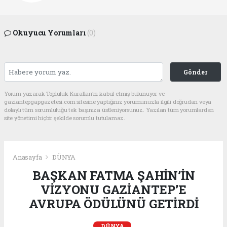
Okuyucu Yorumları
(0)
Gönder
Yorum yazarak Topluluk Kuralları’nı kabul etmiş bulunuyor ve
gaziantepgapgazetesi.com sitesine yaptığınız yorumunuzla ilgili doğrudan veya
dolaylı tüm sorumluluğu tek başınıza üstleniyorsunuz. Yazılan tüm yorumlardan
site yönetimi hiçbir şekilde sorumlu tutulamaz.
Anasayfa
DÜNYA
BAŞKAN FATMA ŞAHİN’İN
VİZYONU GAZİANTEP’E
AVRUPA ÖDÜLÜNÜ GETİRDİ
DÜNYA