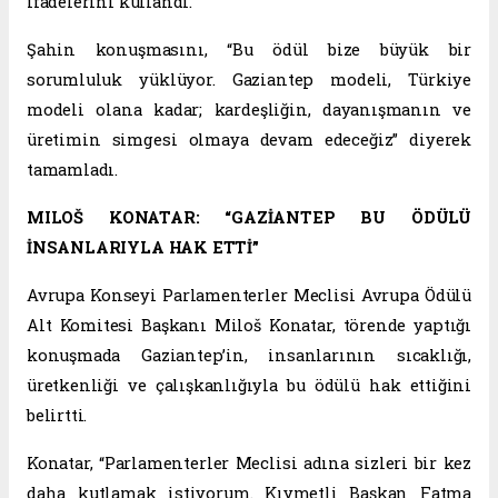
ifadelerini kullandı.
Şahin konuşmasını, “Bu ödül bize büyük bir
sorumluluk yüklüyor. Gaziantep modeli, Türkiye
modeli olana kadar; kardeşliğin, dayanışmanın ve
üretimin simgesi olmaya devam edeceğiz” diyerek
tamamladı.
MILOŠ KONATAR: “GAZİANTEP BU ÖDÜLÜ
İNSANLARIYLA HAK ETTİ”
Avrupa Konseyi Parlamenterler Meclisi Avrupa Ödülü
Alt Komitesi Başkanı Miloš Konatar, törende yaptığı
konuşmada Gaziantep’in, insanlarının sıcaklığı,
üretkenliği ve çalışkanlığıyla bu ödülü hak ettiğini
belirtti.
Konatar, “Parlamenterler Meclisi adına sizleri bir kez
daha kutlamak istiyorum. Kıymetli Başkan Fatma