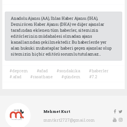
Anadolu Ajansı (AA), İhlas Haber Ajansı (İHA),
Demirören Haber Ajansı (DHA) ve diğer ajanslar
tarafından eklenen tüm haberler, sitemizin
editörlerinin müdahalesi olmadan ajans
kanallarından çekilmektedir. Bu haberlerde yer
alan hukuki muhataplar haberi geçen ajanslar olup
sitemizin hiç bir editörü sorumlu tutulamaz...
#deprem
#afad
#sondakika
#haberler
#.afad
#rasathane
#gündem
#7.2
Mehmet Kurt
mmtkrt2727@gmail.com