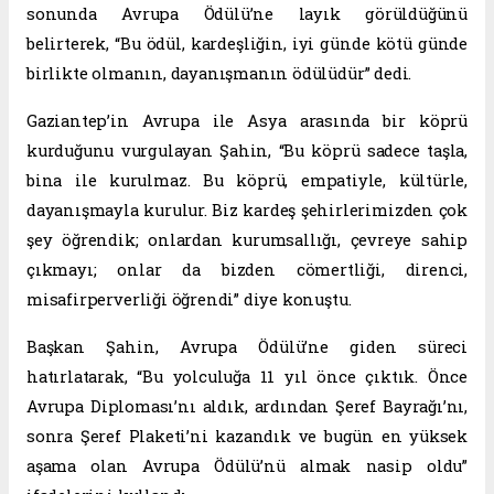
sonunda Avrupa Ödülü’ne layık görüldüğünü
belirterek, “Bu ödül, kardeşliğin, iyi günde kötü günde
birlikte olmanın, dayanışmanın ödülüdür” dedi.
Gaziantep’in Avrupa ile Asya arasında bir köprü
kurduğunu vurgulayan Şahin, “Bu köprü sadece taşla,
bina ile kurulmaz. Bu köprü, empatiyle, kültürle,
dayanışmayla kurulur. Biz kardeş şehirlerimizden çok
şey öğrendik; onlardan kurumsallığı, çevreye sahip
çıkmayı; onlar da bizden cömertliği, direnci,
misafirperverliği öğrendi” diye konuştu.
Başkan Şahin, Avrupa Ödülü’ne giden süreci
hatırlatarak, “Bu yolculuğa 11 yıl önce çıktık. Önce
Avrupa Diploması’nı aldık, ardından Şeref Bayrağı’nı,
sonra Şeref Plaketi’ni kazandık ve bugün en yüksek
aşama olan Avrupa Ödülü’nü almak nasip oldu”