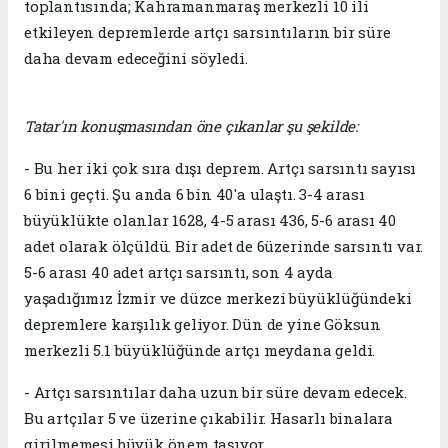
toplantısında; Kahramanmaraş merkezli 10 ili
etkileyen depremlerde artçı sarsıntıların bir süre
daha devam edeceğini söyledi.
Tatar'ın konuşmasından öne çıkanlar şu şekilde:
- Bu her iki çok sıra dışı deprem. Artçı sarsıntı sayısı
6 bini geçti. Şu anda 6 bin 40'a ulaştı. 3-4 arası
büyüklükte olanlar 1628, 4-5 arası 436, 5-6 arası 40
adet olarak ölçüldü. Bir adet de 6üzerinde sarsıntı var.
5-6 arası 40 adet artçı sarsıntı, son 4 ayda
yaşadığımız İzmir ve düzce merkezi büyüklüğündeki
depremlere karşılık geliyor. Dün de yine Göksun
merkezli 5.1 büyüklüğünde artçı meydana geldi.
- Artçı sarsıntılar daha uzun bir süre devam edecek.
Bu artçılar 5 ve üzerine çıkabilir. Hasarlı binalara
girilmemesi büyük önem taşıyor.