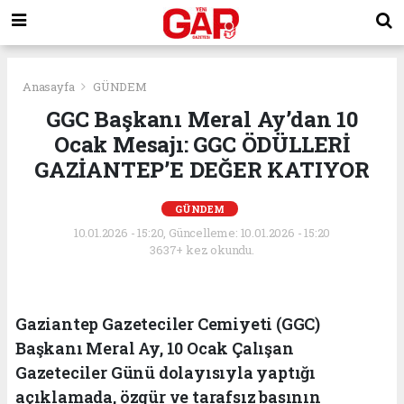
Anasayfa
GÜNDEM
GGC Başkanı Meral Ay’dan 10
Ocak Mesajı: GGC ÖDÜLLERİ
GAZİANTEP’E DEĞER KATIYOR
GÜNDEM
10.01.2026 - 15:20, Güncelleme: 10.01.2026 - 15:20
3637+ kez okundu.
Gaziantep Gazeteciler Cemiyeti (GGC)
Başkanı Meral Ay, 10 Ocak Çalışan
Gazeteciler Günü dolayısıyla yaptığı
açıklamada, özgür ve tarafsız basının