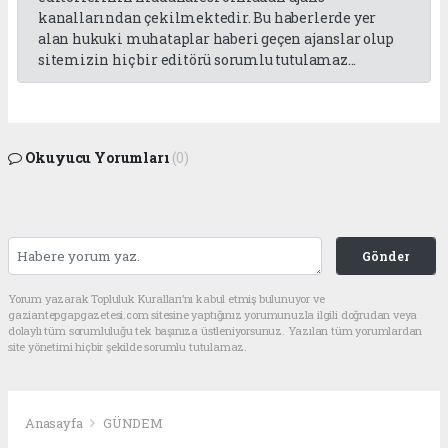
kanallarından çekilmektedir. Bu haberlerde yer
alan hukuki muhataplar haberi geçen ajanslar olup
sitemizin hiç bir editörü sorumlu tutulamaz...
Okuyucu Yorumları
(0)
Gönder
Yorum yazarak Topluluk Kuralları’nı kabul etmiş bulunuyor ve
gaziantepgapgazetesi.com sitesine yaptığınız yorumunuzla ilgili doğrudan veya
dolaylı tüm sorumluluğu tek başınıza üstleniyorsunuz. Yazılan tüm yorumlardan
site yönetimi hiçbir şekilde sorumlu tutulamaz.
Anasayfa
GÜNDEM