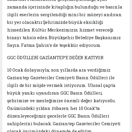
zamanda içerisinde kitaplığın bulunduğu ve basınla
ilgili eserlerin sergilendiği mini bir müzeyi andıran
bir yer olacaktır.Şehrimizde büyük eksikliği
hissedilen Kültür Merkezimizin hizmet vereceği
binayı tahsis eden Büyükşehir Belediye Başkanımız
Sayın Fatma Şahin’e de teşekkür ediyorum.
GGC ÖDÜLLERİ GAZİANTEP’E DEĞER KATIYOR
10 Ocak dolayısıyla, son yıllarda ara verdiğimiz
Gaziantep Gazeteciler Cemiyeti Basın Ödülleri ile
ilgili de bir müjde vermek istiyorum. Ulusal çapta
büyük yankı uyandıran GGC Basın Ödülleri,
şehrimize ve mesleğimize önemli değer katıyordu.
Önümüzdeki yıldan itibaren her 10 Ocak’ta
düzenleyeceğimiz gecelerle GGC Basın Ödülleri
sahiplerini bulacak. Gaziantep Gazeteciler Cemiyeti
olarak önümüzdeki dönemde de eğitim