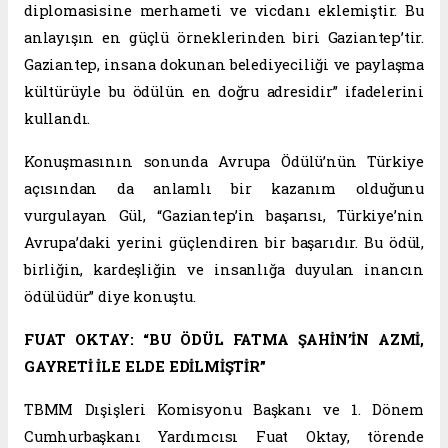
diplomasisine merhameti ve vicdanı eklemiştir. Bu
anlayışın en güçlü örneklerinden biri Gaziantep’tir.
Gaziantep, insana dokunan belediyeciliği ve paylaşma
kültürüyle bu ödülün en doğru adresidir” ifadelerini
kullandı.
Konuşmasının sonunda Avrupa Ödülü’nün Türkiye
açısından da anlamlı bir kazanım olduğunu
vurgulayan Gül, “Gaziantep’in başarısı, Türkiye’nin
Avrupa’daki yerini güçlendiren bir başarıdır. Bu ödül,
birliğin, kardeşliğin ve insanlığa duyulan inancın
ödülüdür” diye konuştu.
FUAT OKTAY: “BU ÖDÜL FATMA ŞAHİN’İN AZMİ,
GAYRETİ İLE ELDE EDİLMİŞTİR”
TBMM Dışişleri Komisyonu Başkanı ve 1. Dönem
Cumhurbaşkanı Yardımcısı Fuat Oktay, törende