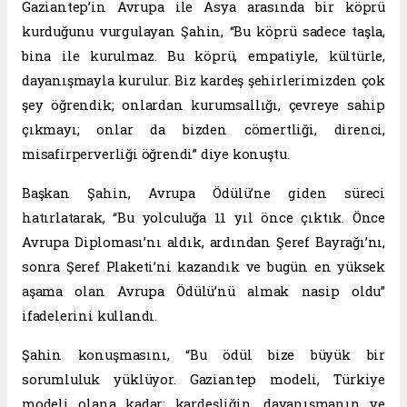
Gaziantep’in Avrupa ile Asya arasında bir köprü
kurduğunu vurgulayan Şahin, “Bu köprü sadece taşla,
bina ile kurulmaz. Bu köprü, empatiyle, kültürle,
dayanışmayla kurulur. Biz kardeş şehirlerimizden çok
şey öğrendik; onlardan kurumsallığı, çevreye sahip
çıkmayı; onlar da bizden cömertliği, direnci,
misafirperverliği öğrendi” diye konuştu.
Başkan Şahin, Avrupa Ödülü’ne giden süreci
hatırlatarak, “Bu yolculuğa 11 yıl önce çıktık. Önce
Avrupa Diploması’nı aldık, ardından Şeref Bayrağı’nı,
sonra Şeref Plaketi’ni kazandık ve bugün en yüksek
aşama olan Avrupa Ödülü’nü almak nasip oldu”
ifadelerini kullandı.
Şahin konuşmasını, “Bu ödül bize büyük bir
sorumluluk yüklüyor. Gaziantep modeli, Türkiye
modeli olana kadar; kardeşliğin, dayanışmanın ve