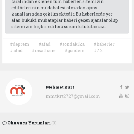
tarafından eklenen tüm haberler, sitemizin
editörlerinin müdahalesi olmadan ajans
kanallarından çekilmektedir. Bu haberlerde yer
alan hukuki muhataplar haberi geçen ajanslar olup
sitemizin hiç bir editörü sorumlu tutulamaz...
#deprem
#afad
#sondakika
#haberler
#.afad
#rasathane
#gündem
#7.2
Mehmet Kurt
mmtkrt2727@gmail.com
Okuyucu Yorumları
(0)