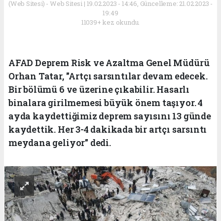
(Web Sitesi) - Web Sitesi | 19.02.2023 - 14:46, Güncelleme: 21.02.2023 -
19:49
11039+ kez okundu.
AFAD Deprem Risk ve Azaltma Genel Müdürü
Orhan Tatar, "Artçı sarsıntılar devam edecek.
Bir bölümü 6 ve üzerine çıkabilir. Hasarlı
binalara girilmemesi büyük önem taşıyor. 4
ayda kaydettiğimiz deprem sayısını 13 günde
kaydettik. Her 3-4 dakikada bir artçı sarsıntı
meydana geliyor" dedi.