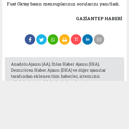
Fuat Oktay basın mensuplarının sorularını yanıtladı.
GAZIANTEP HABERİ
Anadolu Ajansı (AA), İhlas Haber Ajansı (İHA),
Demirören Haber Ajansı (DHA) ve diğer ajanslar
tarafından eklenen tüm haberler, sitemizin
editörlerinin müdahalesi olmadan ajans
kanallarından çekilmektedir. Bu haberlerde yer
alan hukuki muhataplar haberi geçen ajanslar olup
sitemizin hiç bir editörü sorumlu tutulamaz...
Okuyucu Yorumları
(0)