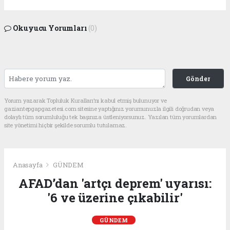
Okuyucu Yorumları
(0)
Gönder
Yorum yazarak Topluluk Kuralları’nı kabul etmiş bulunuyor ve
gaziantepgapgazetesi.com sitesine yaptığınız yorumunuzla ilgili doğrudan veya
dolaylı tüm sorumluluğu tek başınıza üstleniyorsunuz. Yazılan tüm yorumlardan
site yönetimi hiçbir şekilde sorumlu tutulamaz.
Anasayfa
GÜNDEM
AFAD’dan 'artçı deprem' uyarısı:
'6 ve üzerine çıkabilir'
GÜNDEM