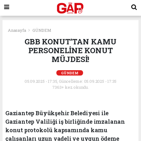
Anasayfa
GÜNDEM
GBB KONUT’TAN KAMU
PERSONELİNE KONUT
MÜJDESİ!
GÜNDEM
05.09.2025 - 17:35, Güncelleme: 05.09.2025 - 17:35
7363+ kez okundu.
Gaziantep Büyükşehir Belediyesi ile
Gaziantep Valiliği iş birliğinde imzalanan
konut protokolü kapsamında kamu
çalışanları uzun vadeli ve uygun ödeme