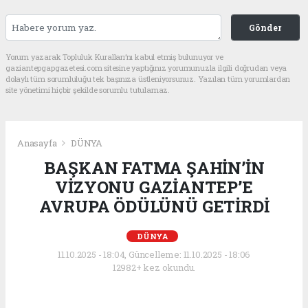
Gönder
Yorum yazarak Topluluk Kuralları’nı kabul etmiş bulunuyor ve
gaziantepgapgazetesi.com sitesine yaptığınız yorumunuzla ilgili doğrudan veya
dolaylı tüm sorumluluğu tek başınıza üstleniyorsunuz. Yazılan tüm yorumlardan
site yönetimi hiçbir şekilde sorumlu tutulamaz.
Anasayfa
DÜNYA
BAŞKAN FATMA ŞAHİN’İN
VİZYONU GAZİANTEP’E
AVRUPA ÖDÜLÜNÜ GETİRDİ
DÜNYA
11.10.2025 - 18:04, Güncelleme: 11.10.2025 - 18:06
12982+ kez okundu.