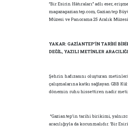
“Bir Esirin Hâtıraları” adlı eser, eriş
magazagaziantep.com, Gaziantep Büyük
Müzesi ve Panorama 25 Aralık Müzesi
YAKAR: GAZİANTEP’İN TARİHİ BİR
DEĞİL, YAZILI METİNLER ARACILI
Şehrin hafızasını oluşturan metinleri
çalışmalarına katkı sağlayan GBB Kült
dönemin ruhu hissettiren nadir metinl
“Gaziantep’in tarihi birikimi, yalnızc
aracılığıyla da korunmalıdır. ‘Bir Esi