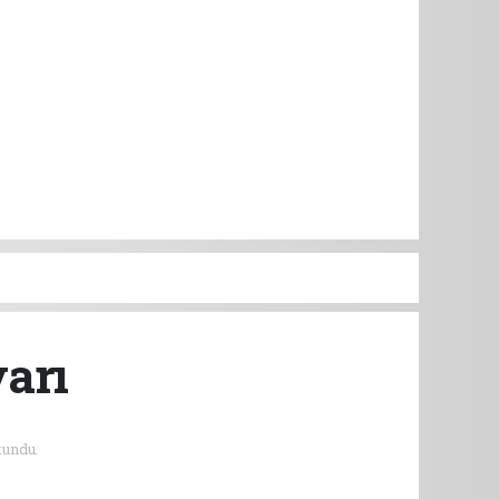
yarı
undu.