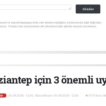
Gönder
unuyor ve gaziantepgapgazetesi.com sitesine yaptığınız yorumunuzla ilgili doğrudan
sunuz. Yazılan tüm yorumlardan site yönetimi hiçbir şekilde sorumlu tutulamaz.
iantep için 3 önemli u
06.08.2026 - 12:40, Güncelleme: 06.08.2026 - 12:40
1076 kez ok
EM