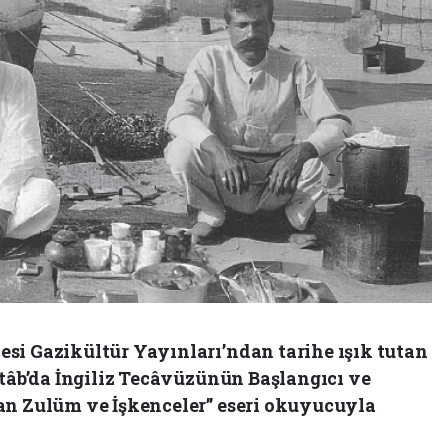
si Gazikültür Yayınları’ndan tarihe ışık tutan
ntâb’da İngiliz Tecâvüzünün Başlangıcı ve
an Zulüm ve İşkenceler” eseri okuyucuyla