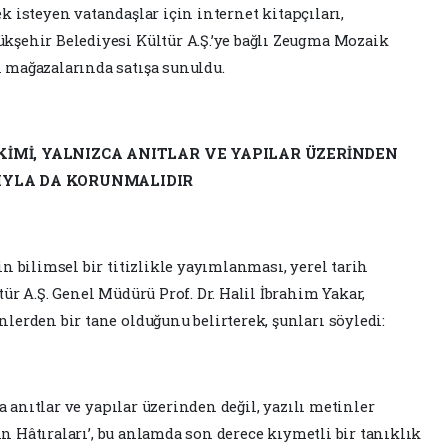
mek isteyen vatandaşlar için internet kitapçıları,
şehir Belediyesi Kültür A.Ş.’ye bağlı Zeugma Mozaik
 mağazalarında satışa sunuldu.
İKİMİ, YALNIZCA ANITLAR VE YAPILAR ÜZERİNDEN
ĞIYLA DA KORUNMALIDIR
n bilimsel bir titizlikle yayımlanması, yerel tarih
ür A.Ş. Genel Müdürü Prof. Dr. Halil İbrahim Yakar,
erden bir tane olduğunu belirterek, şunları söyledi:
a anıtlar ve yapılar üzerinden değil, yazılı metinler
rin Hâtıraları’, bu anlamda son derece kıymetli bir tanıklık