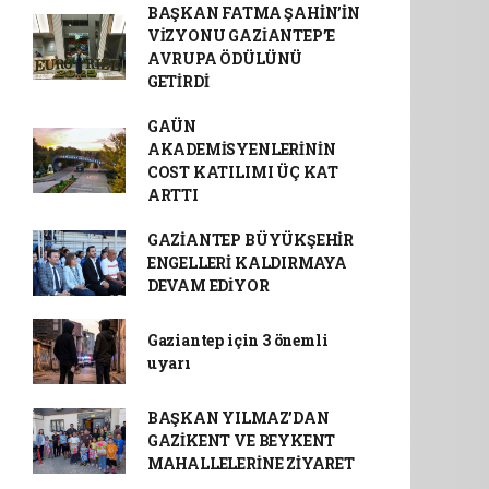
BAŞKAN FATMA ŞAHİN’İN
VİZYONU GAZİANTEP’E
AVRUPA ÖDÜLÜNÜ
GETİRDİ
GAÜN
AKADEMİSYENLERİNİN
COST KATILIMI ÜÇ KAT
ARTTI
GAZİANTEP BÜYÜKŞEHİR
ENGELLERİ KALDIRMAYA
DEVAM EDİYOR
Gaziantep için 3 önemli
uyarı
BAŞKAN YILMAZ’DAN
GAZİKENT VE BEYKENT
MAHALLELERİNE ZİYARET