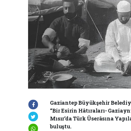
Gaziantep Büyükşehir Belediye
“Bir Esirin Hâtıraları- Gaziay
Mısır’da Türk Üserâsına Yapıl
buluştu.