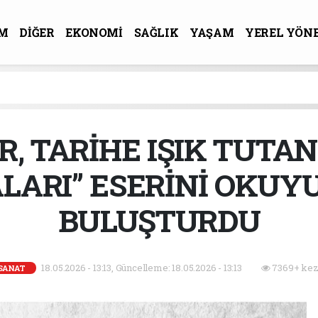
M
DİĞER
EKONOMİ
SAĞLIK
YAŞAM
YEREL YÖN
R-SANAT
, TARİHE IŞIK TUTAN 
LARI” ESERİNİ OKU
BULUŞTURDU
18.05.2026 - 13:13, Güncelleme: 18.05.2026 - 13:13
7369+ kez
SANAT