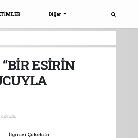
ETİMLER
Diğer
“BİR ESİRİN
YUCUYLA
 okundu.
İlginizi Çekebilir