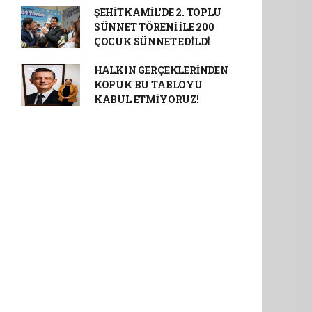
ŞEHİTKAMİL'DE 2. TOPLU
SÜNNET TÖRENİ İLE 200
ÇOCUK SÜNNET EDİLDİ
HALKIN GERÇEKLERİNDEN
KOPUK BU TABLOYU
KABUL ETMİYORUZ!