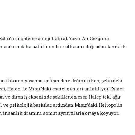
bri’nin kaleme aldığı hâtırat, Yazar Ali Gezginci
ası’nın daha az bilinen bir safhasını doğrudan tanıklık
dan itibaren yaşanan gelişmelere değinilirken, şehirdeki
, Halep ile Mısır’daki esaret günleri anlatılıyor. Esaret
ün ve direniş ekseninde şekillenen eser, Halep’teki ağır
sel ve psikolojik baskılar, ardından Mısır’daki Heliopolis
 insanlık dramını somut ayrıntılarla ortaya koyuyor.