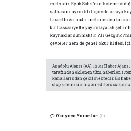
metnidir. Eyüb Sabri’nin kaleme aldığ
safhasını ayrıntılı biçimde ortaya 
hissettiren nadir metinlerden biridir.
bir hassasiyetle yayımlayarak şehir h
kaynaklar sunmaktır. Ali Gezginci’ni
çevreler hem de genel okur kitlesi iç
Anadolu Ajansı (AA), İhlas Haber Ajansı
tarafından eklenen tüm haberler, sit
kanallarından çekilmektedir. Bu haber
olup sitemizin hiç bir editörü sorumlu 
Okuyucu Yorumları
(0)