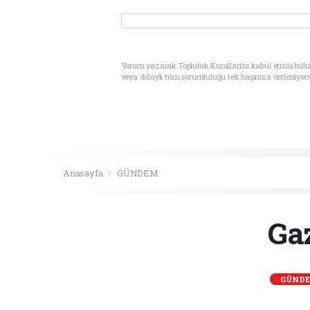
Yorum yazarak Topluluk Kuralları’nı kabul etmiş bul
veya dolaylı tüm sorumluluğu tek başınıza üstleniyor
Anasayfa
GÜNDEM
Gaz
GÜND