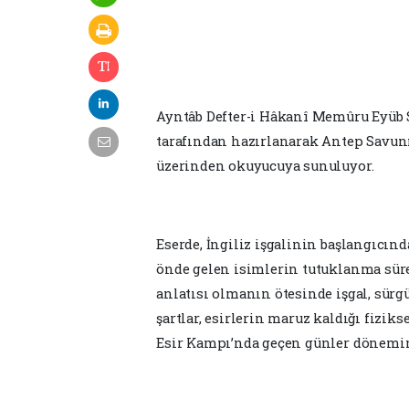
Ayntâb Defter-i Hâkanî Memûru Eyüb Sa
tarafından hazırlanarak Antep Savunm
üzerinden okuyucuya sunuluyor.
Eserde, İngiliz işgalinin başlangıcın
önde gelen isimlerin tutuklanma süreci
anlatısı olmanın ötesinde işgal, sürg
şartlar, esirlerin maruz kaldığı fizik
Esir Kampı’nda geçen günler dönemin