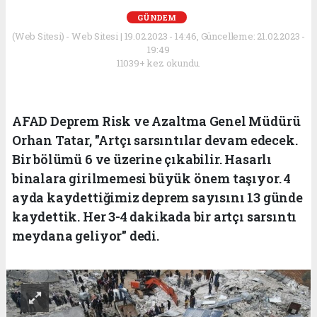
GÜNDEM
(Web Sitesi) - Web Sitesi | 19.02.2023 - 14:46, Güncelleme: 21.02.2023 -
19:49
11039+ kez okundu.
AFAD Deprem Risk ve Azaltma Genel Müdürü
Orhan Tatar, "Artçı sarsıntılar devam edecek.
Bir bölümü 6 ve üzerine çıkabilir. Hasarlı
binalara girilmemesi büyük önem taşıyor. 4
ayda kaydettiğimiz deprem sayısını 13 günde
kaydettik. Her 3-4 dakikada bir artçı sarsıntı
meydana geliyor" dedi.