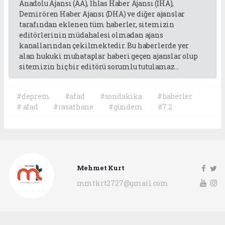
Anadolu Ajansı (AA), İhlas Haber Ajansı (İHA),
Demirören Haber Ajansı (DHA) ve diğer ajanslar
tarafından eklenen tüm haberler, sitemizin
editörlerinin müdahalesi olmadan ajans
kanallarından çekilmektedir. Bu haberlerde yer
alan hukuki muhataplar haberi geçen ajanslar olup
sitemizin hiç bir editörü sorumlu tutulamaz...
#deprem
#afad
#sondakika
#haberler
#.afad
#rasathane
#gündem
#7.2
Mehmet Kurt
mmtkrt2727@gmail.com