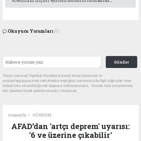
sitemizin hiç bir editörü sorumlu tutulamaz...
Okuyucu Yorumları
(0)
Gönder
Yorum yazarak Topluluk Kuralları’nı kabul etmiş bulunuyor ve
gaziantepgapgazetesi.com sitesine yaptığınız yorumunuzla ilgili doğrudan veya
dolaylı tüm sorumluluğu tek başınıza üstleniyorsunuz. Yazılan tüm yorumlardan
site yönetimi hiçbir şekilde sorumlu tutulamaz.
Anasayfa
GÜNDEM
AFAD’dan 'artçı deprem' uyarısı:
'6 ve üzerine çıkabilir'