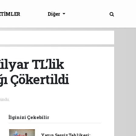
ETİMLER
Diğer
lyar TL’lik
ı Çökertildi
undu.
İlginizi Çekebilir
Yazın Sessiz Tehlikesi: