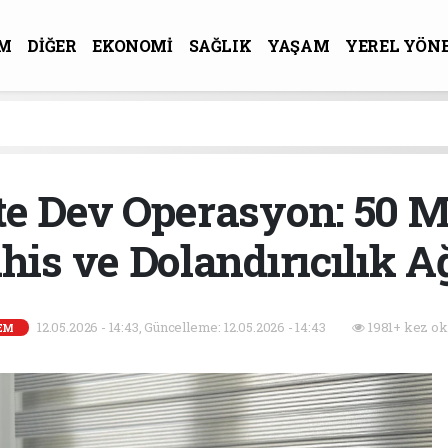
M
DİĞER
EKONOMİ
SAĞLIK
YAŞAM
YEREL YÖN
R-SANAT
te Dev Operasyon: 50 Mi
his ve Dolandırıcılık Ağ
12.05.2026 - 14:43, Güncelleme: 12.05.2026 - 14:43
1981+ kez ok
EM