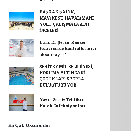
BAŞKAN ŞAHİN,
MAVİKENT-HAVALİMANI
YOLU ÇALIŞMALARINI
İNCELEDİ
Uzm. Dr. Şeran: Kanser
tedavisinde kontrollerinizi
aksatmayın"
ŞEHİTKAMİL BELEDİYESİ,
KORUMA ALTINDAKİ
ÇOCUKLARI SPORLA
BULUŞTURUYOR
Yazın Sessiz Tehlikesi:
Kulak Enfeksiyonları
En Çok Okunanlar