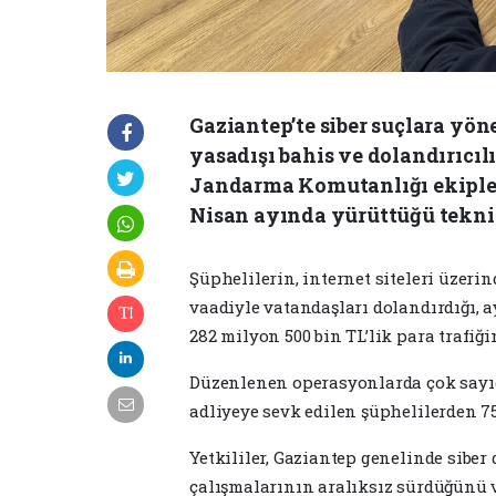
Gaziantep’te siber suçlara yön
yasadışı bahis ve dolandırıcıl
Jandarma Komutanlığı ekipler
Nisan ayında yürüttüğü teknik
Şüphelilerin, internet siteleri üzeri
vaadiyle vatandaşları dolandırdığı, ay
282 milyon 500 bin TL’lik para trafiğin
Düzenlenen operasyonlarda çok sayıda 
adliyeye sevk edilen şüphelilerden 7
Yetkililer, Gaziantep genelinde siber
çalışmalarının aralıksız sürdüğünü 