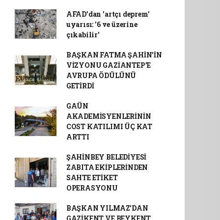
AFAD’dan 'artçı deprem'
uyarısı: '6 ve üzerine
çıkabilir'
BAŞKAN FATMA ŞAHİN’İN
VİZYONU GAZİANTEP’E
AVRUPA ÖDÜLÜNÜ
GETİRDİ
GAÜN
AKADEMİSYENLERİNİN
COST KATILIMI ÜÇ KAT
ARTTI
ŞAHİNBEY BELEDİYESİ
ZABITA EKİPLERİNDEN
SAHTE ETİKET
OPERASYONU
BAŞKAN YILMAZ’DAN
GAZİKENT VE BEYKENT