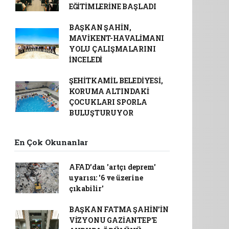
EĞİTİMLERİNE BAŞLADI
BAŞKAN ŞAHİN,
MAVİKENT-HAVALİMANI
YOLU ÇALIŞMALARINI
İNCELEDİ
ŞEHİTKAMİL BELEDİYESİ,
KORUMA ALTINDAKİ
ÇOCUKLARI SPORLA
BULUŞTURUYOR
En Çok Okunanlar
AFAD’dan 'artçı deprem'
uyarısı: '6 ve üzerine
çıkabilir'
BAŞKAN FATMA ŞAHİN’İN
VİZYONU GAZİANTEP’E