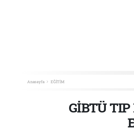
Anasayfa
EĞİTİM
GİBTÜ TIP