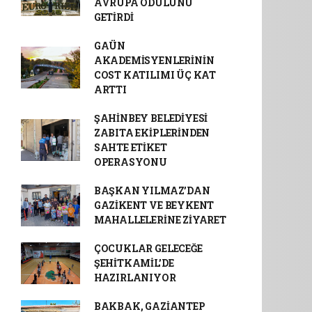
AVRUPA ÖDÜLÜNÜ
GETİRDİ
GAÜN
AKADEMİSYENLERİNİN
COST KATILIMI ÜÇ KAT
ARTTI
ŞAHİNBEY BELEDİYESİ
ZABITA EKİPLERİNDEN
SAHTE ETİKET
OPERASYONU
BAŞKAN YILMAZ’DAN
GAZİKENT VE BEYKENT
MAHALLELERİNE ZİYARET
ÇOCUKLAR GELECEĞE
ŞEHİTKAMİL’DE
HAZIRLANIYOR
BAKBAK, GAZİANTEP