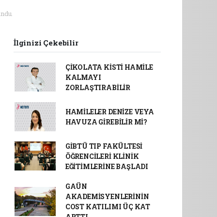
ndu.
İlginizi Çekebilir
ÇİKOLATA KİSTİ HAMİLE
KALMAYI
ZORLAŞTIRABİLİR
HAMİLELER DENİZE VEYA
HAVUZA GİREBİLİR Mİ?
GİBTÜ TIP FAKÜLTESİ
ÖĞRENCİLERİ KLİNİK
EĞİTİMLERİNE BAŞLADI
GAÜN
AKADEMİSYENLERİNİN
COST KATILIMI ÜÇ KAT
ARTTI