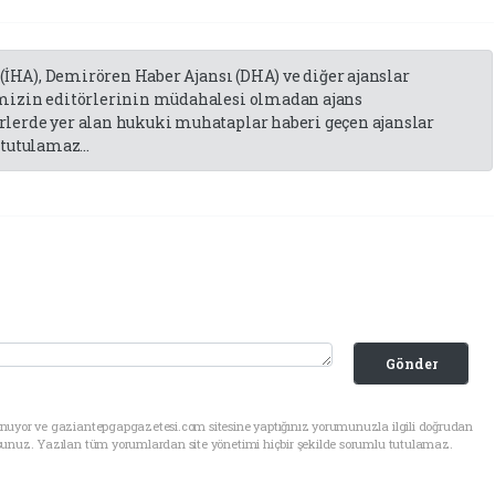
 (İHA), Demirören Haber Ajansı (DHA) ve diğer ajanslar
emizin editörlerinin müdahalesi olmadan ajans
lerde yer alan hukuki muhataplar haberi geçen ajanslar
tutulamaz...
Gönder
unuyor ve gaziantepgapgazetesi.com sitesine yaptığınız yorumunuzla ilgili doğrudan
sunuz. Yazılan tüm yorumlardan site yönetimi hiçbir şekilde sorumlu tutulamaz.