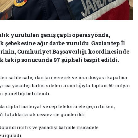
elik yürütülen geniş çaplı operasyonda,
ık şebekesine ağır darbe vuruldu. Gaziantep İl
inin, Cumhuriyet Başsavcılığı koordinesinde
 takip sonucunda 97 şüpheli tespit edildi.
nden sahte satış ilanları vererek ve icra dosyası kapatma
rıca yasadışı bahis siteleri aracılığıyla toplam 50 milyar
i yönettiği belirlendi.
dijital materyal ve cep telefonu ele geçirilirken,
5’i tutuklanarak cezaevine gönderildi.
 dolandırıcılık ve yasadışı bahisle mücadele
vurguladı.