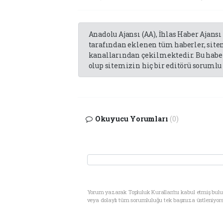
Anadolu Ajansı (AA), İhlas Haber Ajansı
tarafından eklenen tüm haberler, sit
kanallarından çekilmektedir. Bu haber
olup sitemizin hiç bir editörü sorumlu 
Okuyucu Yorumları
(0)
Yorum yazarak Topluluk Kuralları’nı kabul etmiş bul
veya dolaylı tüm sorumluluğu tek başınıza üstleniyor