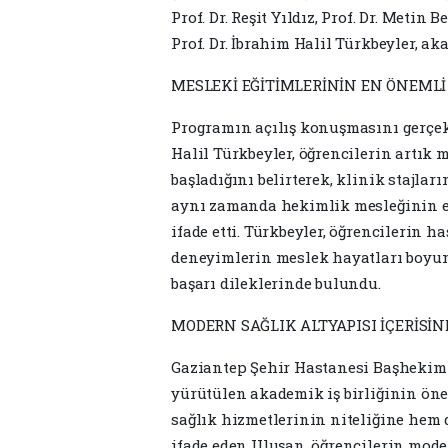
Prof. Dr. Reşit Yıldız, Prof. Dr. Metin
Prof. Dr. İbrahim Halil Türkbeyler, ak
MESLEKİ EĞİTİMLERİNİN EN ÖNEMLİ
Programın açılış konuşmasını gerçekl
Halil Türkbeyler, öğrencilerin artık 
başladığını belirterek, klinik stajla
aynı zamanda hekimlik mesleğinin et
ifade etti. Türkbeyler, öğrencilerin 
deneyimlerin meslek hayatları boyun
başarı dileklerinde bulundu.
MODERN SAĞLIK ALTYAPISI İÇERİSİND
Gaziantep Şehir Hastanesi Başhekimi
yürütülen akademik iş birliğinin öne
sağlık hizmetlerinin niteliğine hem 
ifade eden Uluşan, öğrencilerin moder