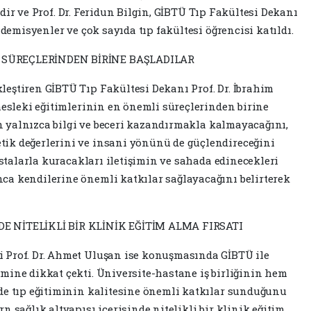
 Bedir ve Prof. Dr. Feridun Bilgin, GİBTÜ Tıp Fakültesi Dekanı
ademisyenler ve çok sayıda tıp fakültesi öğrencisi katıldı.
 SÜREÇLERİNDEN BİRİNE BAŞLADILAR
eştiren GİBTÜ Tıp Fakültesi Dekanı Prof. Dr. İbrahim
mesleki eğitimlerinin en önemli süreçlerinden birine
rın yalnızca bilgi ve beceri kazandırmakla kalmayacağını,
ik değerlerini ve insani yönünü de güçlendireceğini
hastalarla kuracakları iletişimin ve sahada edinecekleri
ca kendilerine önemli katkılar sağlayacağını belirterek
E NİTELİKLİ BİR KLİNİK EĞİTİM ALMA FIRSATI
 Prof. Dr. Ahmet Uluşan ise konuşmasında GİBTÜ ile
mine dikkat çekti. Üniversite-hastane iş birliğinin hem
de tıp eğitiminin kalitesine önemli katkılar sunduğunu
n sağlık altyapısı içerisinde nitelikli bir klinik eğitim