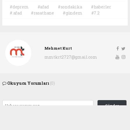
#deprem
#afad
#sondakika
#haberler
#.afad
#rasathane
#gündem
#7.2
Mehmet Kurt
mmtkrt2727@gmail.com
Okuyucu Yorumları
(0)
Gönder
Yorum yazarak Topluluk Kuralları’nı kabul etmiş bulunuyor ve
gaziantepgapgazetesi.com sitesine yaptığınız yorumunuzla ilgili doğrudan veya
dolaylı tüm sorumluluğu tek başınıza üstleniyorsunuz. Yazılan tüm yorumlardan