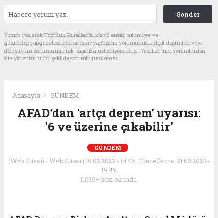
Gönder
Yorum yazarak Topluluk Kuralları’nı kabul etmiş bulunuyor ve
gaziantepgapgazetesi.com sitesine yaptığınız yorumunuzla ilgili doğrudan veya
dolaylı tüm sorumluluğu tek başınıza üstleniyorsunuz. Yazılan tüm yorumlardan
site yönetimi hiçbir şekilde sorumlu tutulamaz.
Anasayfa
GÜNDEM
AFAD’dan 'artçı deprem' uyarısı:
'6 ve üzerine çıkabilir'
GÜNDEM
(Web Sitesi) - Web Sitesi | 19.02.2023 - 14:46, Güncelleme: 21.02.2023 -
19:49
11039+ kez okundu.