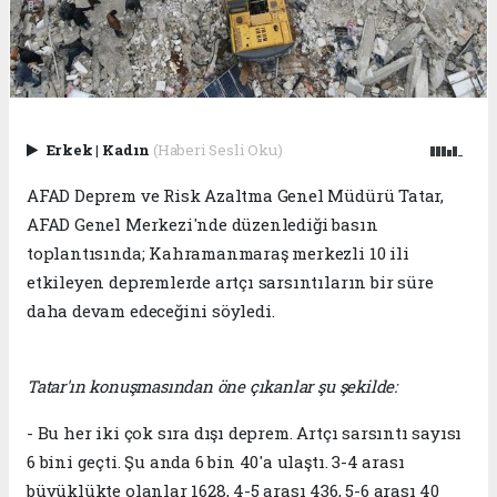
Erkek
|
Kadın
(Haberi Sesli Oku)
AFAD Deprem ve Risk Azaltma Genel Müdürü Tatar,
AFAD Genel Merkezi'nde düzenlediği basın
toplantısında; Kahramanmaraş merkezli 10 ili
etkileyen depremlerde artçı sarsıntıların bir süre
daha devam edeceğini söyledi.
Tatar'ın konuşmasından öne çıkanlar şu şekilde:
- Bu her iki çok sıra dışı deprem. Artçı sarsıntı sayısı
6 bini geçti. Şu anda 6 bin 40'a ulaştı. 3-4 arası
büyüklükte olanlar 1628, 4-5 arası 436, 5-6 arası 40