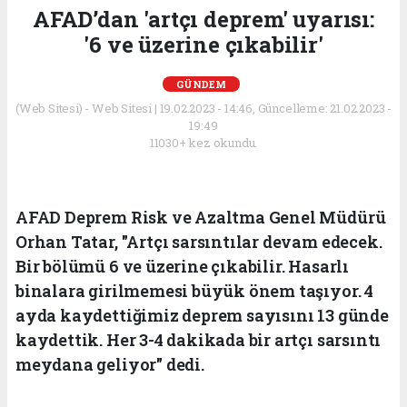
AFAD’dan 'artçı deprem' uyarısı:
'6 ve üzerine çıkabilir'
GÜNDEM
(Web Sitesi) - Web Sitesi | 19.02.2023 - 14:46, Güncelleme: 21.02.2023 -
19:49
11030+ kez okundu.
AFAD Deprem Risk ve Azaltma Genel Müdürü
Orhan Tatar, "Artçı sarsıntılar devam edecek.
Bir bölümü 6 ve üzerine çıkabilir. Hasarlı
binalara girilmemesi büyük önem taşıyor. 4
ayda kaydettiğimiz deprem sayısını 13 günde
kaydettik. Her 3-4 dakikada bir artçı sarsıntı
meydana geliyor" dedi.