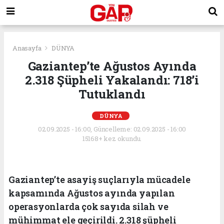
Anasayfa
DÜNYA
Gaziantep’te Ağustos Ayında
2.318 Şüpheli Yakalandı: 718’i
Tutuklandı
DÜNYA
02.09.2025 - 16:00, Güncelleme: 02.09.2025 - 16:00
15168+ kez okundu.
Gaziantep’te asayiş suçlarıyla mücadele
kapsamında Ağustos ayında yapılan
operasyonlarda çok sayıda silah ve
mühimmat ele geçirildi. 2.318 şüpheli