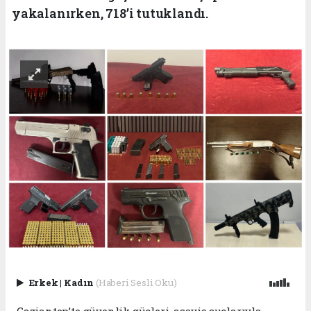
yakalanırken, 718’i tutuklandı.
Erkek
|
Kadın
(Haberi Sesli Oku)
Gaziantep’te güvenlik güçleri, asayiş suçlarıyla