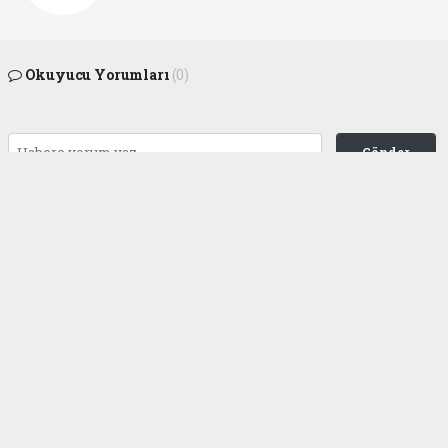
Okuyucu Yorumları
(0)
Gönder
Yorum yazarak Topluluk Kuralları’nı kabul etmiş bulunuyor ve
gaziantepgapgazetesi.com sitesine yaptığınız yorumunuzla ilgili doğrudan veya
dolaylı tüm sorumluluğu tek başınıza üstleniyorsunuz. Yazılan tüm yorumlardan
site yönetimi hiçbir şekilde sorumlu tutulamaz.
haber paketi
haber scripti
haber yazılımı
Tüm hakları saklı tutulmaktadır.Copyright 2026©
Haber Yazılımı:
Web Aksiyon ®