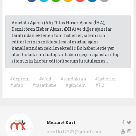
Anadolu Ajansı (AA), İhlas Haber Ajansı (İHA),
Demirören Haber Ajansı (DHA) ve diğer ajanslar
tarafından eklenen tüm haberler, sitemizin
editörlerinin müdahalesi olmadan ajans
kanallarından çekilmektedir. Bu haberlerde yer
alan hukuki muhataplar haberi geçen ajanslar olup
sitemizin hiç bir editörü sorumlu tutulamaz...
#deprem
#afad
#sondakika
#haberler
#.afad
#rasathane
#gündem
#7.2
Mehmet Kurt
mmtkrt2727@gmail.com