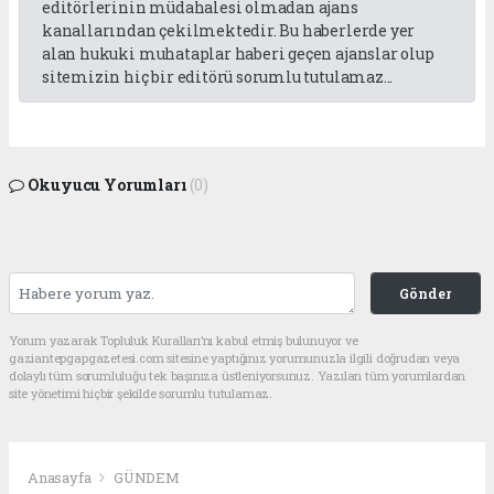
editörlerinin müdahalesi olmadan ajans
kanallarından çekilmektedir. Bu haberlerde yer
alan hukuki muhataplar haberi geçen ajanslar olup
sitemizin hiç bir editörü sorumlu tutulamaz...
Okuyucu Yorumları
(0)
Gönder
Yorum yazarak Topluluk Kuralları’nı kabul etmiş bulunuyor ve
gaziantepgapgazetesi.com sitesine yaptığınız yorumunuzla ilgili doğrudan veya
dolaylı tüm sorumluluğu tek başınıza üstleniyorsunuz. Yazılan tüm yorumlardan
site yönetimi hiçbir şekilde sorumlu tutulamaz.
Anasayfa
GÜNDEM