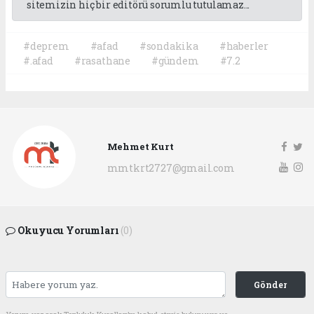
sitemizin hiç bir editörü sorumlu tutulamaz...
#deprem
#afad
#sondakika
#haberler
#.afad
#rasathane
#gündem
#7.2
Mehmet Kurt
mmtkrt2727@gmail.com
Okuyucu Yorumları
(0)
Gönder