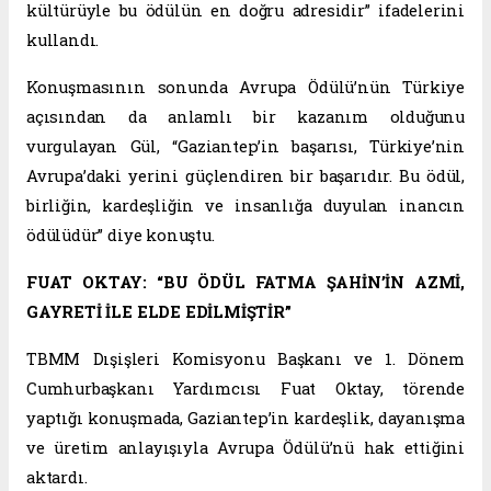
kültürüyle bu ödülün en doğru adresidir” ifadelerini
kullandı.
Konuşmasının sonunda Avrupa Ödülü’nün Türkiye
açısından da anlamlı bir kazanım olduğunu
vurgulayan Gül, “Gaziantep’in başarısı, Türkiye’nin
Avrupa’daki yerini güçlendiren bir başarıdır. Bu ödül,
birliğin, kardeşliğin ve insanlığa duyulan inancın
ödülüdür” diye konuştu.
FUAT OKTAY: “BU ÖDÜL FATMA ŞAHİN’İN AZMİ,
GAYRETİ İLE ELDE EDİLMİŞTİR”
TBMM Dışişleri Komisyonu Başkanı ve 1. Dönem
Cumhurbaşkanı Yardımcısı Fuat Oktay, törende
yaptığı konuşmada, Gaziantep’in kardeşlik, dayanışma
ve üretim anlayışıyla Avrupa Ödülü’nü hak ettiğini
aktardı.