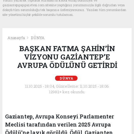
Yorum yazarak Topluluk Kuralları’nı kabul etmiş bulunuyor ve
gaziantepgapgazetesi.com sitesine yaptığınız yorumunuzla ilgili doğrudan veya
dolaylı tüm sorumluluğu tek başınıza üstleniyorsunuz. Yazılan tüm yorumlardan
site yönetimi hiçbir şekilde sorumlu tutulamaz.
Anasayfa
DÜNYA
BAŞKAN FATMA ŞAHİN’İN
VİZYONU GAZİANTEP’E
AVRUPA ÖDÜLÜNÜ GETİRDİ
DÜNYA
11.10.2025 - 18:04, Güncelleme: 11.10.2025 - 18:06
12982+ kez okundu.
Gaziantep, Avrupa Konseyi Parlamenter
Meclisi tarafından verilen 2025 Avrupa
Ödülü’ne layık görüldü. Ödül, Gaziantep