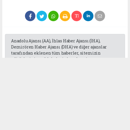
Anadolu Ajansı (AA), İhlas Haber Ajansı (İHA),
Demirören Haber Ajansı (DHA) ve diğer ajanslar
tarafından eklenen tüm haberler, sitemizin
editörlerinin müdahalesi olmadan ajans
kanallarından çekilmektedir. Bu haberlerde yer
alan hukuki muhataplar haberi geçen ajanslar olup
sitemizin hiç bir editörü sorumlu tutulamaz...
Okuyucu Yorumları
(0)
Gönder