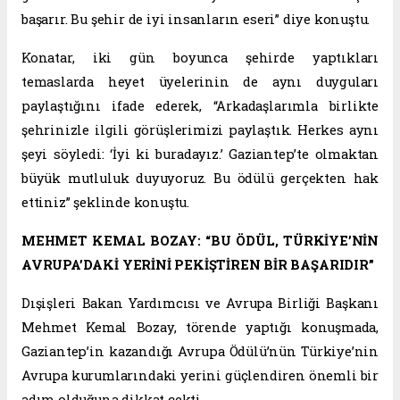
başarır. Bu şehir de iyi insanların eseri” diye konuştu.
Konatar, iki gün boyunca şehirde yaptıkları
temaslarda heyet üyelerinin de aynı duyguları
paylaştığını ifade ederek, “Arkadaşlarımla birlikte
şehrinizle ilgili görüşlerimizi paylaştık. Herkes aynı
şeyi söyledi: ‘İyi ki buradayız.’ Gaziantep’te olmaktan
büyük mutluluk duyuyoruz. Bu ödülü gerçekten hak
ettiniz” şeklinde konuştu.
MEHMET KEMAL BOZAY: “BU ÖDÜL, TÜRKİYE’NİN
AVRUPA’DAKİ YERİNİ PEKİŞTİREN BİR BAŞARIDIR”
Dışişleri Bakan Yardımcısı ve Avrupa Birliği Başkanı
Mehmet Kemal Bozay, törende yaptığı konuşmada,
Gaziantep’in kazandığı Avrupa Ödülü’nün Türkiye’nin
Avrupa kurumlarındaki yerini güçlendiren önemli bir
adım olduğuna dikkat çekti.