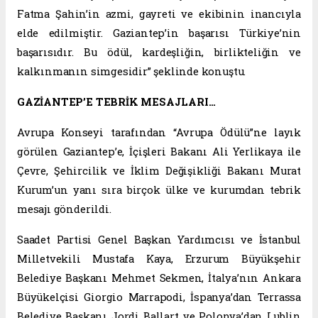
Fatma Şahin’in azmi, gayreti ve ekibinin inancıyla
elde edilmiştir. Gaziantep’in başarısı Türkiye’nin
başarısıdır. Bu ödül, kardeşliğin, birlikteliğin ve
kalkınmanın simgesidir” şeklinde konuştu.
GAZİANTEP’E TEBRİK MESAJLARI…
Avrupa Konseyi tarafından “Avrupa Ödülü”ne layık
görülen Gaziantep’e, İçişleri Bakanı Ali Yerlikaya ile
Çevre, Şehircilik ve İklim Değişikliği Bakanı Murat
Kurum’un yanı sıra birçok ülke ve kurumdan tebrik
mesajı gönderildi.
Saadet Partisi Genel Başkan Yardımcısı ve İstanbul
Milletvekili Mustafa Kaya, Erzurum Büyükşehir
Belediye Başkanı Mehmet Sekmen, İtalya’nın Ankara
Büyükelçisi Giorgio Marrapodi, İspanya’dan Terrassa
Belediye Başkanı Jordi Ballart ve Polonya’dan Lublin