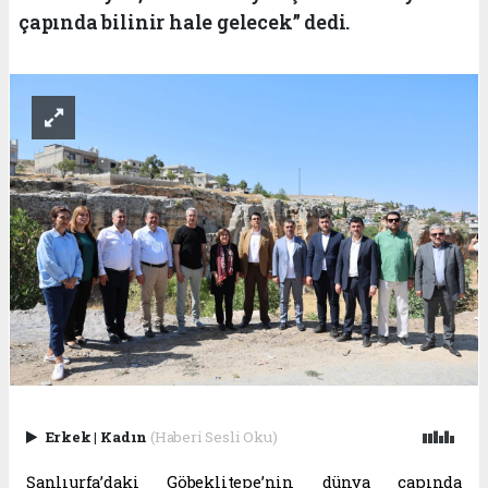
çapında bilinir hale gelecek” dedi.
Erkek
|
Kadın
(Haberi Sesli Oku)
Şanlıurfa’daki Göbeklitepe’nin dünya çapında