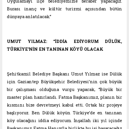
Uygulamayı ilçe belediyemizle beraber yapacağız.
Burası inanç ve kültür turizmi açısından bütün
dünyaya anlatılacak.”
UMUT YILMAZ: “İDDİA EDİYORUM DÜLÜK,
TÜRKİYE’NİN EN TANINAN KÖYÜ OLACAK
Şehitkamil Belediye Başkanı Umut Yılmaz ise Dülük
için Gaziantep Büyükşehir Belediyesi’nin çok büyük
bir çalışması olduğuna vurgu yaparak, “Büyük bir
master plan hazırlandı. Fatma Başkanımız, planın bir
kısmını bize devretmeyi kabul etti. Ortak bir projeye
başlıyoruz. Ben Dülük köyün Türkiye’de en tanınan
köy olacağını iddia ediyorum. İnşallah iki yıl içinde
Başkanımız Fatma Hanım’la birlikte bu işi başaracağız