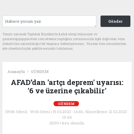
Gönder
Yorum yazarak Topluluk Kuralları’nı kabul etmiş bulunuyor ve
gaziantepgapgazetesi.com sitesine yaptığınız yorumunuzla ilgili doğrudan veya
dolaylı tüm sorumluluğu tek başınıza üstleniyorsunuz. Yazılan tüm yorumlardan
site yönetimi hiçbir şekilde sorumlu tutulamaz.
Anasayfa
GÜNDEM
AFAD’dan 'artçı deprem' uyarısı:
'6 ve üzerine çıkabilir'
GÜNDEM
(Web Sitesi) - Web Sitesi | 19.02.2023 - 14:46, Güncelleme: 21.02.2023 -
19:49
11030+ kez okundu.