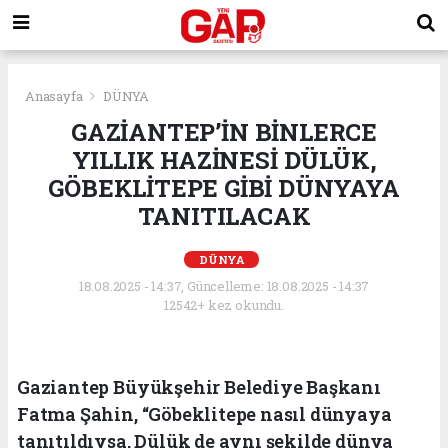
Anasayfa
DÜNYA
GAZİANTEP’İN BİNLERCE
YILLIK HAZİNESİ DÜLÜK,
GÖBEKLİTEPE GİBİ DÜNYAYA
TANITILACAK
DÜNYA
18.08.2025 - 14:37, Güncelleme: 18.08.2025 - 14:37
12542+ kez okundu.
Gaziantep Büyükşehir Belediye Başkanı
Fatma Şahin, “Göbeklitepe nasıl dünyaya
tanıtıldıysa, Dülük de aynı şekilde dünya