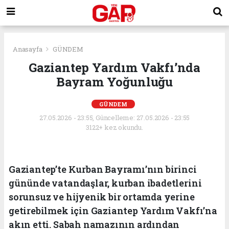
Anasayfa
GÜNDEM
Gaziantep Yardım Vakfı’nda
Bayram Yoğunluğu
GÜNDEM
27.05.2026 - 23:55, Güncelleme: 27.05.2026 - 23:55
3122+ kez okundu.
Gaziantep’te Kurban Bayramı’nın birinci
gününde vatandaşlar, kurban ibadetlerini
sorunsuz ve hijyenik bir ortamda yerine
getirebilmek için Gaziantep Yardım Vakfı’na
akın etti. Sabah namazının ardından