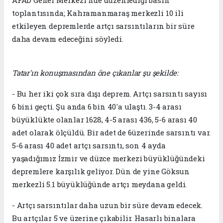
AFAD Genel Merkezi'nde düzenlediği basın
toplantısında; Kahramanmaraş merkezli 10 ili
etkileyen depremlerde artçı sarsıntıların bir süre
daha devam edeceğini söyledi.
Tatar'ın konuşmasından öne çıkanlar şu şekilde:
- Bu her iki çok sıra dışı deprem. Artçı sarsıntı sayısı
6 bini geçti. Şu anda 6 bin 40'a ulaştı. 3-4 arası
büyüklükte olanlar 1628, 4-5 arası 436, 5-6 arası 40
adet olarak ölçüldü. Bir adet de 6üzerinde sarsıntı var.
5-6 arası 40 adet artçı sarsıntı, son 4 ayda
yaşadığımız İzmir ve düzce merkezi büyüklüğündeki
depremlere karşılık geliyor. Dün de yine Göksun
merkezli 5.1 büyüklüğünde artçı meydana geldi.
- Artçı sarsıntılar daha uzun bir süre devam edecek.
Bu artçılar 5 ve üzerine çıkabilir. Hasarlı binalara