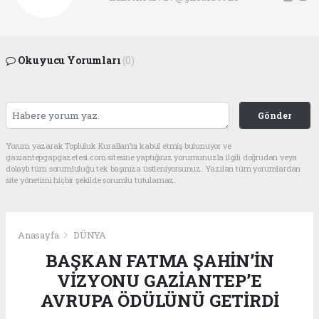
Okuyucu Yorumları
(0)
Gönder
Yorum yazarak Topluluk Kuralları’nı kabul etmiş bulunuyor ve
gaziantepgapgazetesi.com sitesine yaptığınız yorumunuzla ilgili doğrudan veya
dolaylı tüm sorumluluğu tek başınıza üstleniyorsunuz. Yazılan tüm yorumlardan
site yönetimi hiçbir şekilde sorumlu tutulamaz.
Anasayfa
DÜNYA
BAŞKAN FATMA ŞAHİN’İN
VİZYONU GAZİANTEP’E
AVRUPA ÖDÜLÜNÜ GETİRDİ