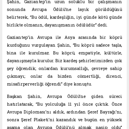
Şahin, Gaziantep’in uzun soluklu bir çalışmanın
sonunda Avrupa Ödülü’ne layık görüldüğünü
belirterek, “Bu ödül, kardeşliğin, iyi günde kötü günde
birlikte olmanın, dayanışmanın ödülüdür” dedi.
Gaziantep’in Avrupa ile Asya arasında bir köprü
kurduğunu vurgulayan Şahin, “Bu köprü sadece taşla,
bina ile kurulmaz. Bu köprü, empatiyle, kültürle,
dayanışmayla kurulur. Biz kardeş şehirlerimizden çok
şey öğrendik; onlardan kurumsallığı, çevreye sahip
çıkmayı; onlar da bizden cömertliği, direnci,
misafirperverliği öğrendi” diye konuştu.
Başkan Şahin, Avrupa Ödülü’ne giden süreci
hatırlatarak, “Bu yolculuğa 11 yıl önce çıktık. Önce
Avrupa Diploması’nı aldık, ardından Şeref Bayrağı’nı,
sonra Şeref Plaketi’ni kazandık ve bugün en yüksek
aşama olan Avrupa Ödülü’nü almak nasip oldu”