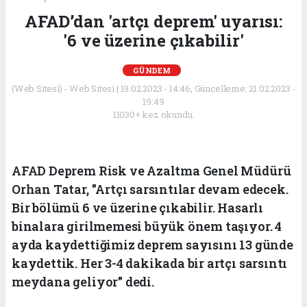
AFAD’dan 'artçı deprem' uyarısı:
'6 ve üzerine çıkabilir'
GÜNDEM
(Web Sitesi) - Web Sitesi | 19.02.2023 - 14:46, Güncelleme: 21.02.2023 -
19:49
11030+ kez okundu.
AFAD Deprem Risk ve Azaltma Genel Müdürü
Orhan Tatar, "Artçı sarsıntılar devam edecek.
Bir bölümü 6 ve üzerine çıkabilir. Hasarlı
binalara girilmemesi büyük önem taşıyor. 4
ayda kaydettiğimiz deprem sayısını 13 günde
kaydettik. Her 3-4 dakikada bir artçı sarsıntı
meydana geliyor" dedi.