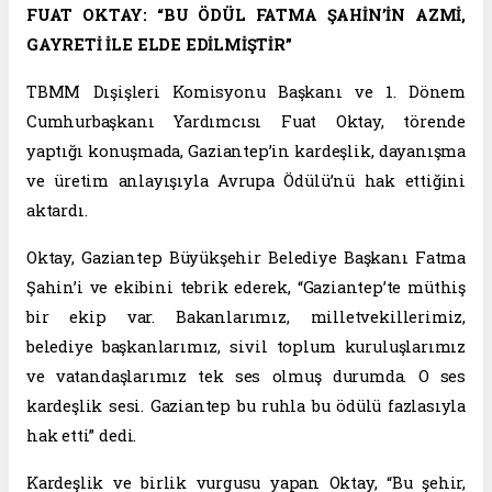
FUAT OKTAY: “BU ÖDÜL FATMA ŞAHİN’İN AZMİ,
GAYRETİ İLE ELDE EDİLMİŞTİR”
TBMM Dışişleri Komisyonu Başkanı ve 1. Dönem
Cumhurbaşkanı Yardımcısı Fuat Oktay, törende
yaptığı konuşmada, Gaziantep’in kardeşlik, dayanışma
ve üretim anlayışıyla Avrupa Ödülü’nü hak ettiğini
aktardı.
Oktay, Gaziantep Büyükşehir Belediye Başkanı Fatma
Şahin’i ve ekibini tebrik ederek, “Gaziantep’te müthiş
bir ekip var. Bakanlarımız, milletvekillerimiz,
belediye başkanlarımız, sivil toplum kuruluşlarımız
ve vatandaşlarımız tek ses olmuş durumda. O ses
kardeşlik sesi. Gaziantep bu ruhla bu ödülü fazlasıyla
hak etti” dedi.
Kardeşlik ve birlik vurgusu yapan Oktay, “Bu şehir,