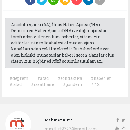
Anadolu Ajansı (AA), İhlas Haber Ajansı (İHA),
Demirören Haber Ajansı (DHA) ve diğer ajanslar
tarafından eklenen tüm haberler, sitemizin
editörlerinin müdahalesi olmadan ajans
kanallarından çekilmektedir. Bu haberlerde yer
alan hukuki muhataplar haberi geçen ajanslar olup
sitemizin hiç bir editörü sorumlu tutulamaz...
#deprem
#afad
#sondakika
#haberler
#.afad
#rasathane
#gündem
#7.2
Mehmet Kurt
mmtkrt2727@gmail.com