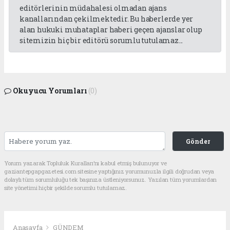
editörlerinin müdahalesi olmadan ajans
kanallarından çekilmektedir. Bu haberlerde yer
alan hukuki muhataplar haberi geçen ajanslar olup
sitemizin hiç bir editörü sorumlu tutulamaz...
Okuyucu Yorumları
(0)
Gönder
Yorum yazarak Topluluk Kuralları’nı kabul etmiş bulunuyor ve
gaziantepgapgazetesi.com sitesine yaptığınız yorumunuzla ilgili doğrudan veya
dolaylı tüm sorumluluğu tek başınıza üstleniyorsunuz. Yazılan tüm yorumlardan
site yönetimi hiçbir şekilde sorumlu tutulamaz.
Anasayfa
GÜNDEM