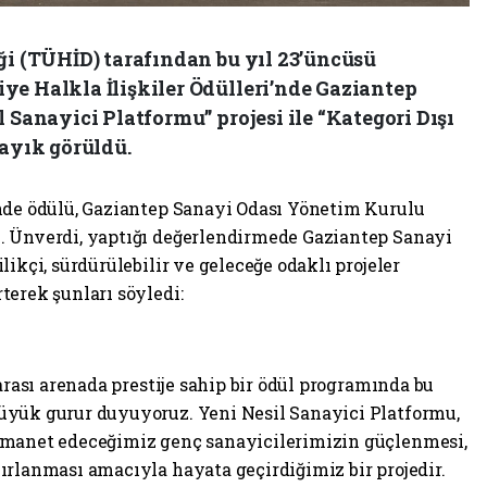
ği (TÜHİD) tarafından bu yıl 23’üncüsü
ye Halkla İlişkiler Ödülleri’nde Gaziantep
 Sanayici Platformu” projesi ile “Kategori Dışı
layık görüldü.
nde ödülü, Gaziantep Sanayi Odası Yönetim Kurulu
. Ünverdi, yaptığı değerlendirmede Gaziantep Sanayi
ikçi, sürdürülebilir ve geleceğe odaklı projeler
terek şunları söyledi:
arası arenada prestije sahip bir ödül programında bu
üyük gurur duyuyoruz. Yeni Nesil Sanayici Platformu,
emanet edeceğimiz genç sanayicilerimizin güçlenmesi,
ırlanması amacıyla hayata geçirdiğimiz bir projedir.