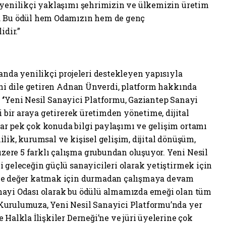
 yenilikçi yaklaşımı şehrimizin ve ülkemizin üretim
r. Bu ödül hem Odamızın hem de genç
idir.”
anda yenilikçi projeleri destekleyen yapısıyla
ğini dile getiren Adnan Ünverdi, platform hakkında
i: ‘’Yeni Nesil Sanayici Platformu, Gaziantep Sanayi
i bir araya getirerek üretimden yönetime, dijital
ar pek çok konuda bilgi paylaşımı ve gelişim ortamı
lik, kurumsal ve kişisel gelişim, dijital dönüşüm,
ere 5 farklı çalışma grubundan oluşuyor. Yeni Nesil
i geleceğin güçlü sanayicileri olarak yetiştirmek için
ine değer katmak için durmadan çalışmaya devam
nayi Odası olarak bu ödülü almamızda emeği olan tüm
Kurulumuza, Yeni Nesil Sanayici Platformu’nda yer
 Halkla İlişkiler Derneği’ne ve jüri üyelerine çok