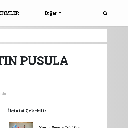
ETİMLER
Diğer
TIN PUSULA
ndu.
İlginizi Çekebilir
Yazın Sessiz Tehlikesi: