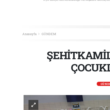
Anasayfa
GÜNDEM
ŞEHİTKAMİL
ÇOCUKL
GÜND