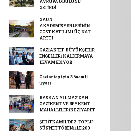
AVRUPA ÖDÜLÜNÜ
GETİRDİ
GAÜN
AKADEMİSYENLERİNİN
COST KATILIMI ÜÇ KAT
ARTTI
GAZİANTEP BÜYÜKŞEHİR
ENGELLERİ KALDIRMAYA
DEVAM EDİYOR
Gaziantep için 3 önemli
uyarı
BAŞKAN YILMAZ’DAN
GAZİKENT VE BEYKENT
MAHALLELERİNE ZİYARET
ŞEHİTKAMİL'DE 2. TOPLU
SÜNNET TÖRENİ İLE 200