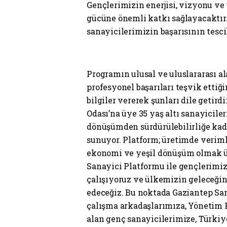
Gençlerimizin enerjisi, vizyonu ve
gücüne önemli katkı sağlayacaktı
sanayicilerimizin başarısının tescil
Programın ulusal ve uluslararası al
profesyonel başarıları teşvik etti
bilgiler vererek şunları dile getird
Odası’na üye 35 yaş altı sanayiciler
dönüşümden sürdürülebilirliğe kad
sunuyor. Platform; üretimde verimli
ekonomi ve yeşil dönüşüm olmak üz
Sanayici Platformu ile gençlerimiz
çalışıyoruz ve ülkemizin geleceğ
edeceğiz. Bu noktada Gaziantep Sa
çalışma arkadaşlarımıza, Yönetim 
alan genç sanayicilerimize, Türkiye