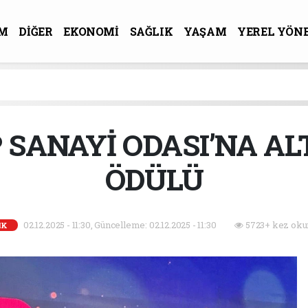
M
DİĞER
EKONOMİ
SAĞLIK
YAŞAM
YEREL YÖN
R-SANAT
 SANAYİ ODASI’NA AL
ÖDÜLÜ
02.12.2025 - 11:30, Güncelleme: 02.12.2025 - 11:30
5723+ kez oku
IK