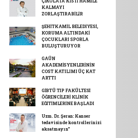
ÇİKOLATA KİSTİ HAMİLE
KALMAYI
ZORLAŞTIRABİLİR
ŞEHİTKAMİL BELEDİYESİ,
KORUMA ALTINDAKİ
ÇOCUKLARI SPORLA
BULUŞTURUYOR
GAÜN
AKADEMİSYENLERİNİN
COST KATILIMI ÜÇ KAT
ARTTI
GİBTÜ TIP FAKÜLTESİ
ÖĞRENCİLERİ KLİNİK
EĞİTİMLERİNE BAŞLADI
Uzm. Dr. Şeran: Kanser
tedavisinde kontrollerinizi
aksatmayın"