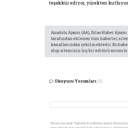
teşekkür ediyor, yürekten kutluyor
Anadolu Ajansı (AA), İhlas Haber Ajansı
tarafından eklenen tüm haberler, sit
kanallarından çekilmektedir. Bu haber
olup sitemizin hiç bir editörü sorumlu 
Okuyucu Yorumları
(0)
Yorum yazarak Topluluk Kuralları’nı kabul etmiş bul
veya dolaylı tüm sorumluluğu tek başınıza üstleniyor