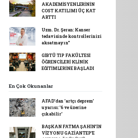
AKADEMİSYENLERİNİN
COST KATILIMI ÜÇ KAT
ARTTI
Uzm. Dr. Şeran: Kanser
tedavisinde kontrollerinizi
aksatmayın"
GİBTÜ TIP FAKÜLTESİ
ÖĞRENCİLERİ KLİNİK
EĞİTİMLERİNE BAŞLADI
En Çok Okunanlar
AFAD’dan 'artçı deprem'
uyarısı: '6 ve üzerine
çıkabilir'
BAŞKAN FATMA ŞAHİN’İN
VİZYONU GAZİANTEP’E