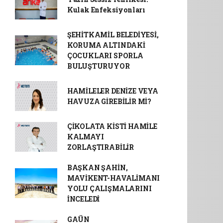
Kulak Enfeksiyonları
ŞEHİTKAMİL BELEDİYESİ,
KORUMA ALTINDAKİ
ÇOCUKLARI SPORLA
BULUŞTURUYOR
HAMİLELER DENİZE VEYA
HAVUZA GİREBİLİR Mİ?
ÇİKOLATA KİSTİ HAMİLE
KALMAYI
ZORLAŞTIRABİLİR
BAŞKAN ŞAHİN,
MAVİKENT-HAVALİMANI
YOLU ÇALIŞMALARINI
İNCELEDİ
GAÜN