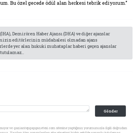
um. Bu özel gecede ödül alan herkesi tebrik ediyorum.’’
 (İHA), Demirören Haber Ajansı (DHA) ve diğer ajanslar
emizin editörlerinin müdahalesi olmadan ajans
lerde yer alan hukuki muhataplar haberi geçen ajanslar
tutulamaz...
Gönder
unuyor ve gaziantepgapgazetesi.com sitesine yaptığınız yorumunuzla ilgili doğrudan
sunuz. Yazılan tüm yorumlardan site yönetimi hiçbir şekilde sorumlu tutulamaz.