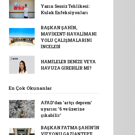
Yazın Sessiz Tehlikesi:
Kulak Enfeksiyonları
BAŞKAN ŞAHİN,
MAVİKENT-HAVALİMANI
YOLU ÇALIŞMALARINI
İNCELEDİ
HAMİLELER DENİZE VEYA
HAVUZA GİREBİLİR Mİ?
En Çok Okunanlar
AFAD’dan 'artçı deprem'
uyarısı: '6 ve üzerine
çıkabilir'
BAŞKAN FATMA ŞAHİN’İN
VİZYONU GAZİANTEP’E