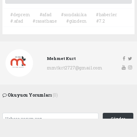
#deprem
#afad
#sondakika
#haberler
#.afad
#rasathane
#gündem
#7.2
Mehmet Kurt
mmtkrt2727@gmail.com
Okuyucu Yorumları
(0)
Gönder
Yorum yazarak Topluluk Kuralları’nı kabul etmiş bulunuyor ve
gaziantepgapgazetesi.com sitesine yaptığınız yorumunuzla ilgili doğrudan veya