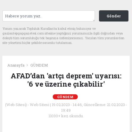
Gönder
Yorum yazarak Topluluk Kuralları’nı kabul etmiş bulunuyor ve
gaziantepgapgazetesi.com sitesine yaptığınız yorumunuzla ilgili doğrudan veya
dolaylı tüm sorumluluğu tek başınıza üstleniyorsunuz. Yazılan tüm yorumlardan
site yönetimi hiçbir şekilde sorumlu tutulamaz.
Anasayfa
GÜNDEM
AFAD’dan 'artçı deprem' uyarısı:
'6 ve üzerine çıkabilir'
GÜNDEM
(Web Sitesi) - Web Sitesi | 19.02.2023 - 14:46, Güncelleme: 21.02.2023 -
19:49
11030+ kez okundu.