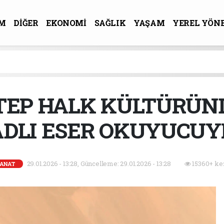
M
DİĞER
EKONOMİ
SAĞLIK
YAŞAM
YEREL YÖN
R-SANAT
TEP HALK KÜLTÜRÜND
ADLI ESER OKUYUCU
29.01.2026 - 13:28, Güncelleme: 29.01.2026 - 13:28
15360+ ke
ANAT