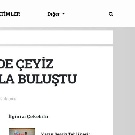
ETİMLER
Diğer
E ÇEYİZ
YLA BULUŞTU
z okundu.
İlginizi Çekebilir
Yazın Sessiz Tehlikesi: