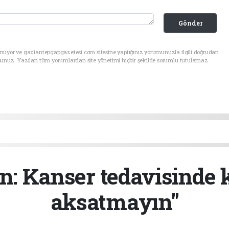
Gönder
unuyor ve gaziantepgapgazetesi.com sitesine yaptığınız yorumunuzla ilgili doğrudan
sunuz. Yazılan tüm yorumlardan site yönetimi hiçbir şekilde sorumlu tutulamaz.
n: Kanser tedavisinde k
aksatmayın"