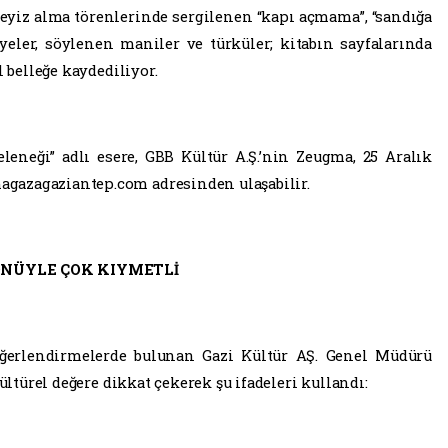
 çeyiz alma törenlerinde sergilenen “kapı açmama”, “sandığa
iyeler, söylenen maniler ve türküler; kitabın sayfalarında
l belleğe kaydediliyor.
leneği” adlı esere, GBB Kültür A.Ş.’nin Zeugma, 25 Aralık
gazagaziantep.com adresinden ulaşabilir.
ÖNÜYLE ÇOK KIYMETLİ
eğerlendirmelerde bulunan Gazi Kültür AŞ. Genel Müdürü
ültürel değere dikkat çekerek şu ifadeleri kullandı: