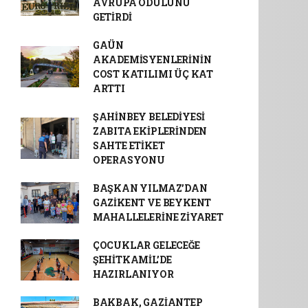
AVRUPA ÖDÜLÜNÜ
GETİRDİ
GAÜN
AKADEMİSYENLERİNİN
COST KATILIMI ÜÇ KAT
ARTTI
ŞAHİNBEY BELEDİYESİ
ZABITA EKİPLERİNDEN
SAHTE ETİKET
OPERASYONU
BAŞKAN YILMAZ’DAN
GAZİKENT VE BEYKENT
MAHALLELERİNE ZİYARET
ÇOCUKLAR GELECEĞE
ŞEHİTKAMİL’DE
HAZIRLANIYOR
BAKBAK, GAZİANTEP