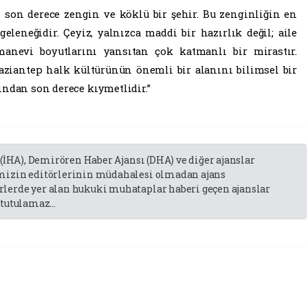
 son derece zengin ve köklü bir şehir. Bu zenginliğin en
eleneğidir. Çeyiz, yalnızca maddi bir hazırlık değil; aile
anevi boyutlarını yansıtan çok katmanlı bir mirastır.
Gaziantep halk kültürünün önemli bir alanını bilimsel bir
ından son derece kıymetlidir.”
 (İHA), Demirören Haber Ajansı (DHA) ve diğer ajanslar
emizin editörlerinin müdahalesi olmadan ajans
lerde yer alan hukuki muhataplar haberi geçen ajanslar
tutulamaz...