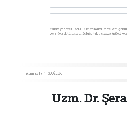
Yorum yazarak Topluluk Kuralları’nı kabul etmiş bul
veya dolaylı tüm sorumluluğu tek başınıza üstleniyor
Anasayfa
SAĞLIK
Uzm. Dr. Şera