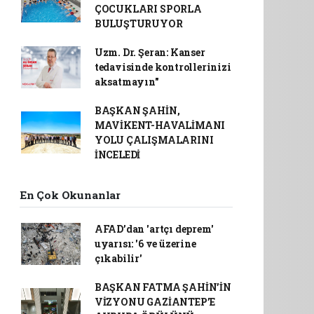
ÇOCUKLARI SPORLA
BULUŞTURUYOR
Uzm. Dr. Şeran: Kanser
tedavisinde kontrollerinizi
aksatmayın"
BAŞKAN ŞAHİN,
MAVİKENT-HAVALİMANI
YOLU ÇALIŞMALARINI
İNCELEDİ
En Çok Okunanlar
AFAD’dan 'artçı deprem'
uyarısı: '6 ve üzerine
çıkabilir'
BAŞKAN FATMA ŞAHİN’İN
VİZYONU GAZİANTEP’E