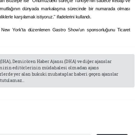
an Boztepe ise ''Önümüzdeki süreçte Türkiye'nin sadece kebap ve
rk mutfağının dünyada markalaşma sürecinde bir numarada olması
iklerle karşılamak istiyoruz.'' ifadelerini kullandı.
ü New York'ta düzenlenen Gastro Show'un sponsorluğunu Ticaret
 (İHA), Demirören Haber Ajansı (DHA) ve diğer ajanslar
emizin editörlerinin müdahalesi olmadan ajans
lerde yer alan hukuki muhataplar haberi geçen ajanslar
tutulamaz...