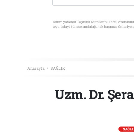
Yorum yazarak Topluluk Kuralları’nı kabul etmiş bul
veya dolaylı tüm sorumluluğu tek başınıza üstleniyor
Anasayfa
SAĞLIK
Uzm. Dr. Şera
SAĞLI