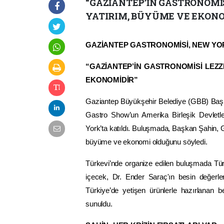
“GAZİANTEP’İN GASTRONOMİS
YATIRIM, BÜYÜME VE EKONO
GAZİANTEP GASTRONOMİSİ, NEW YO
“GAZİANTEP’İN GASTRONOMİSİ LEZZE
EKONOMİDİR”
Gaziantep Büyükşehir Belediye (GBB) Baş
Gastro Show’un Amerika Birleşik Devletl
York’ta katıldı. Buluşmada, Başkan Şahin, Ga
büyüme ve ekonomi olduğunu söyledi.
Türkevi’nde organize edilen buluşmada Tür
içecek, Dr. Ender Saraç'ın besin değerleri
Türkiye’de yetişen ürünlerle hazırlanan 
sunuldu.