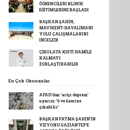
ÖĞRENCİLERİ KLİNİK
EĞİTİMLERİNE BAŞLADI
BAŞKAN ŞAHİN,
MAVİKENT-HAVALİMANI
YOLU ÇALIŞMALARINI
İNCELEDİ
ÇİKOLATA KİSTİ HAMİLE
KALMAYI
ZORLAŞTIRABİLİR
En Çok Okunanlar
AFAD’dan 'artçı deprem'
uyarısı: '6 ve üzerine
çıkabilir'
BAŞKAN FATMA ŞAHİN’İN
VİZYONU GAZİANTEP’E