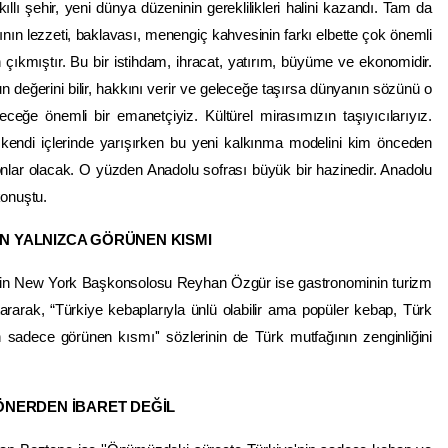
akıllı şehir, yeni dünya düzeninin gereklilikleri halini kazandı. Tam da
ının lezzeti, baklavası, menengiç kahvesinin farkı elbette çok önemli
çıkmıştır. Bu bir istihdam, ihracat, yatırım, büyüme ve ekonomidir.
 değerini bilir, hakkını verir ve geleceğe taşırsa dünyanın sözünü o
ceğe önemli bir emanetçiyiz. Kültürel mirasımızın taşıyıcılarıyız.
r kendi içlerinde yarışırken bu yeni kalkınma modelini kim önceden
 onlar olacak. O yüzden Anadolu sofrası büyük bir hazinedir. Anadolu
konuştu.
N YALNIZCA GÖRÜNEN KISMI
'nin New York Başkonsolosu Reyhan Özgür ise gastronominin turizm
rarak, “Türkiye kebaplarıyla ünlü olabilir ama popüler kebap, Türk
adece görünen kısmı'' sözlerinin de Türk mutfağının zenginliğini
ÖNERDEN İBARET DEĞİL