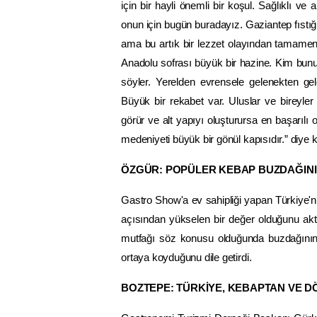
için bir hayli önemli bir koşul. Sağlıklı ve 
onun için bugün buradayız. Gaziantep fıstığ
ama bu artık bir lezzet olayından tamamen 
Anadolu sofrası büyük bir hazine. Kim bunun
söyler. Yerelden evrensele gelenekten gele
Büyük bir rekabet var. Uluslar ve bireyle
görür ve alt yapıyı oluşturursa en başarılı
medeniyeti büyük bir gönül kapısıdır.” diye 
ÖZGÜR: POPÜLER KEBAP BUZDAĞINI
Gastro Show'a ev sahipliği yapan Türkiye
açısından yükselen bir değer olduğunu akta
mutfağı söz konusu olduğunda buzdağının s
ortaya koyduğunu dile getirdi.
BOZTEPE: TÜRKİYE, KEBAPTAN VE D