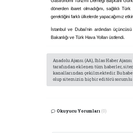
Gastronomi Turizmi Derneği Başkanı Gürk
dönerden ibaret olmadığını, sağlıklı Tü
gerektiğini farklı ülkelerde yapacağımız etkinl
İstanbul ve Dubai'nin ardından üçüncüs
Bakanlığı ve Türk Hava Yolları üstlendi.
Anadolu Ajansı (AA), İhlas Haber Ajansı
tarafından eklenen tüm haberler, sit
kanallarından çekilmektedir. Bu haber
olup sitemizin hiç bir editörü sorumlu 
Okuyucu Yorumları
(0)