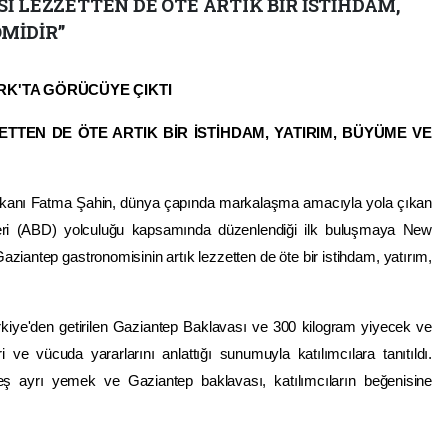
İ LEZZETTEN DE ÖTE ARTIK BİR İSTİHDAM,
MİDİR”
RK'TA GÖRÜCÜYE ÇIKTI
TTEN DE ÖTE ARTIK BİR İSTİHDAM, YATIRIM, BÜYÜME VE
kanı Fatma Şahin, dünya çapında markalaşma amacıyla yola çıkan
eri (ABD) yolculuğu kapsamında düzenlendiği ilk buluşmaya New
ziantep gastronomisinin artık lezzetten de öte bir istihdam, yatırım,
kiye'den getirilen Gaziantep Baklavası ve 300 kilogram yiyecek ve
 ve vücuda yararlarını anlattığı sunumuyla katılımcılara tanıtıldı.
beş ayrı yemek ve Gaziantep baklavası, katılımcıların beğenisine