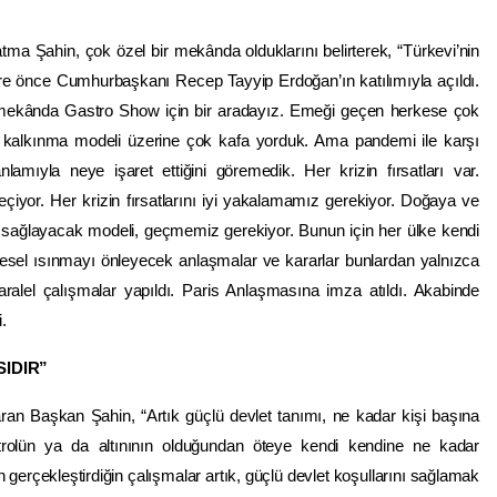
Şahin, çok özel bir mekânda olduklarını belirterek, “Türkevi’nin
e önce Cumhurbaşkanı Recep Tayyip Erdoğan’ın katılımıyla açıldı.
mekânda Gastro Show için bir aradayız. Emeği geçen herkese çok
 kalkınma modeli üzerine çok kafa yorduk. Ama pandemi ile karşı
amıyla neye işaret ettiğini göremedik. Her krizin fırsatları var.
eçiyor. Her krizin fırsatlarını iyi yakalamamız gerekiyor. Doğaya ve
i sağlayacak modeli, geçmemiz gerekiyor. Bunun için her ülke kendi
esel ısınmayı önleyecek anlaşmalar ve kararlar bunlardan yalnızca
ralel çalışmalar yapıldı. Paris Anlaşmasına imza atıldı. Akabinde
.
IDIR”
taran Başkan Şahin, “Artık güçlü devlet tanımı, ne kadar kişi başına
etrolün ya da altınının olduğundan öteye kendi kendine ne kadar
dan gerçekleştirdiğin çalışmalar artık, güçlü devlet koşullarını sağlamak