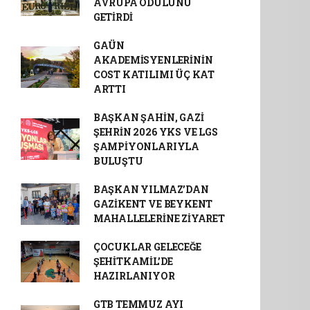
AVRUPA ÖDÜLÜNÜ
GETİRDİ
GAÜN
AKADEMİSYENLERİNİN
COST KATILIMI ÜÇ KAT
ARTTI
BAŞKAN ŞAHİN, GAZİ
ŞEHRİN 2026 YKS VE LGS
ŞAMPİYONLARIYLA
BULUŞTU
BAŞKAN YILMAZ’DAN
GAZİKENT VE BEYKENT
MAHALLELERİNE ZİYARET
ÇOCUKLAR GELECEĞE
ŞEHİTKAMİL’DE
HAZIRLANIYOR
GTB TEMMUZ AYI