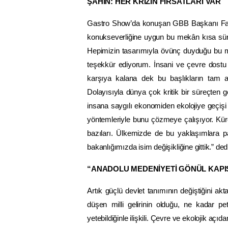
ŞAHİN: HER KRİZİN FIRSATLARI VAR
Gastro Show’da konuşan GBB Başkanı Fatma 
konukseverliğine uygun bu mekân kısa sür
Hepimizin tasarımıyla övünç duyduğu bu 
teşekkür ediyorum. İnsani ve çevre dostu
karşıya kalana dek bu başlıkların tam anl
Dolayısıyla dünya çok kritik bir süreçten g
insana saygılı ekonomiden ekolojiye geçiş
yöntemleriyle bunu çözmeye çalışıyor. Kür
bazıları. Ülkemizde de bu yaklaşımlara pa
bakanlığımızda isim değişikliğine gittik.” dedi
“ANADOLU MEDENİYETİ GÖNÜL KAPIS
Artık güçlü devlet tanımının değiştiğini ak
düşen milli gelirinin olduğu, ne kadar p
yetebildiğinle ilişkili. Çevre ve ekolojik açı