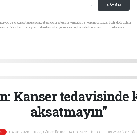
Gönder
unuyor ve gaziantepgapgazetesi.com sitesine yaptığınız yorumunuzla ilgili doğrudan
sunuz. Yazılan tüm yorumlardan site yönetimi hiçbir şekilde sorumlu tutulamaz.
n: Kanser tedavisinde k
aksatmayın"
04.08.2026 - 10:33, Güncelleme: 04.08.2026 - 10:33
2935 kez ok
K