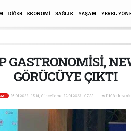
M
DİĞER
EKONOMİ
SAĞLIK
YAŞAM
YEREL YÖN
R-SANAT
P GASTRONOMİSİ, NE
GÖRÜCÜYE ÇIKTI
16.01.2022 - 15:14, Güncelleme: 12.01.2023 - 07:33
11108+ kez ok
EM