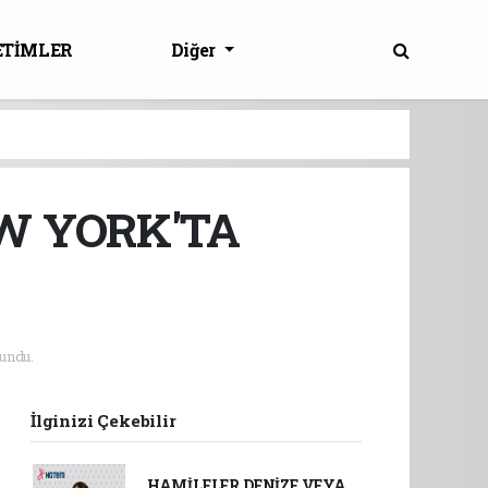
ETİMLER
Diğer
W YORK'TA
undu.
İlginizi Çekebilir
HAMİLELER DENİZE VEYA