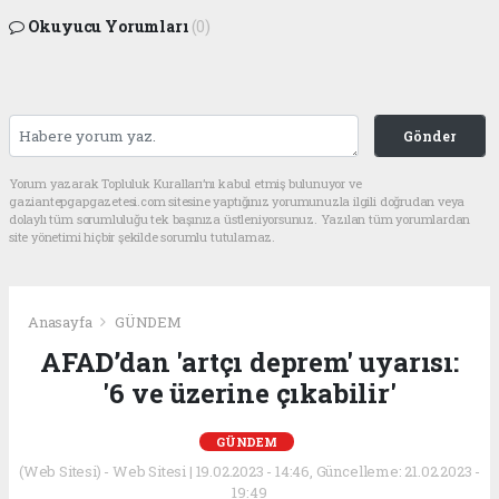
Okuyucu Yorumları
(0)
Gönder
Yorum yazarak Topluluk Kuralları’nı kabul etmiş bulunuyor ve
gaziantepgapgazetesi.com sitesine yaptığınız yorumunuzla ilgili doğrudan veya
dolaylı tüm sorumluluğu tek başınıza üstleniyorsunuz. Yazılan tüm yorumlardan
site yönetimi hiçbir şekilde sorumlu tutulamaz.
Anasayfa
GÜNDEM
AFAD’dan 'artçı deprem' uyarısı:
'6 ve üzerine çıkabilir'
GÜNDEM
(Web Sitesi) - Web Sitesi | 19.02.2023 - 14:46, Güncelleme: 21.02.2023 -
19:49