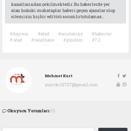
kanallarından çekilmektedir. Bu haberlerde yer
alan hukuki muhataplar haberi geçen ajanslar olup
sitemizin hiç bir editörü sorumlu tutulamaz...
#deprem
#afad
#sondakika
#haberler
#.afad
#rasathane
#gündem
#7.2
Mehmet Kurt
mmtkrt2727@gmail.com
Okuyucu Yorumları
(0)