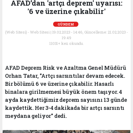
AFAD’dan 'artçı deprem' uyarısı:
'6 ve üzerine çıkabilir'
GÜNDEM
(Web Sitesi) - Web Sitesi | 19.02.2023 - 14:46, Güncelleme: 21.02.2023 -
19:49
11031+ kez okundu.
AFAD Deprem Risk ve Azaltma Genel Müdürü
Orhan Tatar, "Artçı sarsıntılar devam edecek.
Bir bölümü 6 ve üzerine çıkabilir. Hasarlı
binalara girilmemesi büyük önem taşıyor. 4
ayda kaydettiğimiz deprem sayısını 13 günde
kaydettik. Her 3-4 dakikada bir artçı sarsıntı
meydana geliyor" dedi.