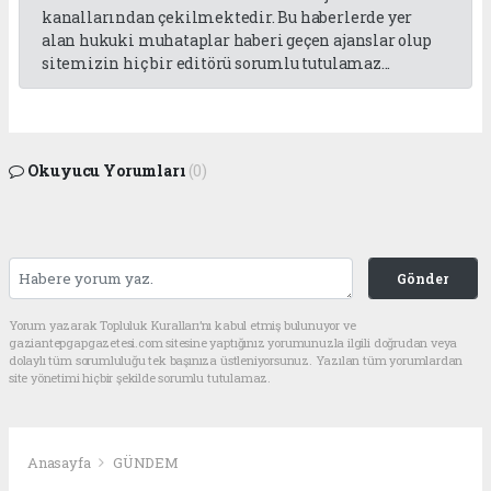
kanallarından çekilmektedir. Bu haberlerde yer
alan hukuki muhataplar haberi geçen ajanslar olup
sitemizin hiç bir editörü sorumlu tutulamaz...
Okuyucu Yorumları
(0)
Gönder
Yorum yazarak Topluluk Kuralları’nı kabul etmiş bulunuyor ve
gaziantepgapgazetesi.com sitesine yaptığınız yorumunuzla ilgili doğrudan veya
dolaylı tüm sorumluluğu tek başınıza üstleniyorsunuz. Yazılan tüm yorumlardan
site yönetimi hiçbir şekilde sorumlu tutulamaz.
Anasayfa
GÜNDEM