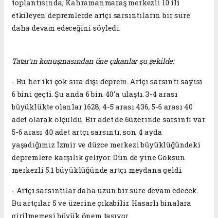
toplantısında; Kahramanmaraş merkezli 10 ili
etkileyen depremlerde artçı sarsıntıların bir süre
daha devam edeceğini söyledi.
Tatar'ın konuşmasından öne çıkanlar şu şekilde:
- Bu her iki çok sıra dışı deprem. Artçı sarsıntı sayısı
6 bini geçti. Şu anda 6 bin 40'a ulaştı. 3-4 arası
büyüklükte olanlar 1628, 4-5 arası 436, 5-6 arası 40
adet olarak ölçüldü. Bir adet de 6üzerinde sarsıntı var.
5-6 arası 40 adet artçı sarsıntı, son 4 ayda
yaşadığımız İzmir ve düzce merkezi büyüklüğündeki
depremlere karşılık geliyor. Dün de yine Göksun
merkezli 5.1 büyüklüğünde artçı meydana geldi.
- Artçı sarsıntılar daha uzun bir süre devam edecek.
Bu artçılar 5 ve üzerine çıkabilir. Hasarlı binalara
girilmemesi büyük önem taşıyor.