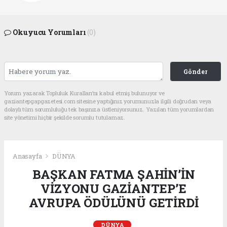
Okuyucu Yorumları
(0)
Gönder
Yorum yazarak Topluluk Kuralları’nı kabul etmiş bulunuyor ve
gaziantepgapgazetesi.com sitesine yaptığınız yorumunuzla ilgili doğrudan veya
dolaylı tüm sorumluluğu tek başınıza üstleniyorsunuz. Yazılan tüm yorumlardan
site yönetimi hiçbir şekilde sorumlu tutulamaz.
Anasayfa
DÜNYA
BAŞKAN FATMA ŞAHİN’İN
VİZYONU GAZİANTEP’E
AVRUPA ÖDÜLÜNÜ GETİRDİ
DÜNYA