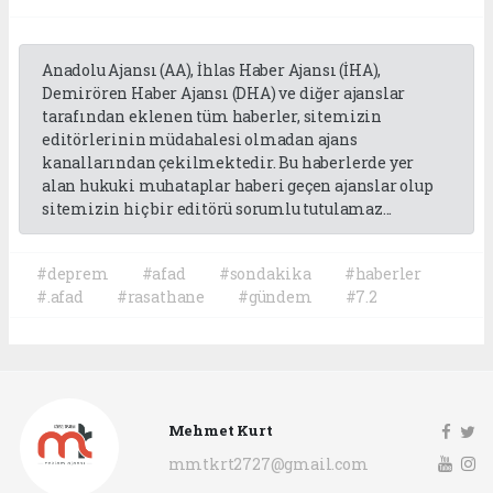
Anadolu Ajansı (AA), İhlas Haber Ajansı (İHA),
Demirören Haber Ajansı (DHA) ve diğer ajanslar
tarafından eklenen tüm haberler, sitemizin
editörlerinin müdahalesi olmadan ajans
kanallarından çekilmektedir. Bu haberlerde yer
alan hukuki muhataplar haberi geçen ajanslar olup
sitemizin hiç bir editörü sorumlu tutulamaz...
#deprem
#afad
#sondakika
#haberler
#.afad
#rasathane
#gündem
#7.2
Mehmet Kurt
mmtkrt2727@gmail.com