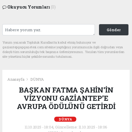
Okuyucu Yorumları
(0)
Gönder
Yorum yazarak Topluluk Kuralları’nı kabul etmiş bulunuyor ve
gaziantepgapgazetesi.com sitesine yaptığınız yorumunuzla ilgili doğrudan veya
dolaylı tüm sorumluluğu tek başınıza üstleniyorsunuz. Yazılan tüm yorumlardan
site yönetimi hiçbir şekilde sorumlu tutulamaz.
Anasayfa
DÜNYA
BAŞKAN FATMA ŞAHİN’İN
VİZYONU GAZİANTEP’E
AVRUPA ÖDÜLÜNÜ GETİRDİ
DÜNYA
11.10.2025 - 18:04, Güncelleme: 11.10.2025 - 18:06