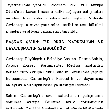
Tiyatrosu’nda yapıldı. Program, 2025 yılı Avrupa
Ödülü’nün kazanılmasına katkı sağlayan çalışmaları
anlatan kısa video gösterimiyle başladı. Videoda
Gaziantep’in çevre yatırımları, tarihi mirası, kültürel
projeleri ve altyapı çalışmaları tanıtıldı.
BAŞKAN ŞAHİN: “BU ÖDÜL, KARDEŞLİĞİN VE
DAYANIŞMANIN SEMBOLÜDÜR”
Gaziantep Büyükşehir Belediye Başkanı Fatma Şahin,
Avrupa Konseyi Parlamenter Meclisi tarafından
verilen 2025 Avrupa Ödülü Takdim Töreni'nde yaptığı
konuşmada, Gaziantep’in kardeşlik ve dayanışma
anlayışıyla bu büyük başarıya ulaştığını söyledi.
Şahin, Gaziantep’in uzun soluklu bir çalışmanın
sonunda Avrupa Ödülü’ne layık görüldüğünü
belirterek, “Bu ödül, kardeşliğin, iyi günde kötü günde