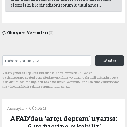
sitemizin hiç bir editörü sorumlu tutulamaz...
Okuyucu Yorumları
(0)
Gönder
Yorum yazarak Topluluk Kuralları’nı kabul etmiş bulunuyor ve
gaziantepgapgazetesi.com sitesine yaptığınız yorumunuzla ilgili doğrudan veya
dolaylı tüm sorumluluğu tek başınıza üstleniyorsunuz. Yazılan tüm yorumlardan
site yönetimi hiçbir şekilde sorumlu tutulamaz.
Anasayfa
GÜNDEM
AFAD’dan 'artçı deprem' uyarısı:
'6 ve üzerine çıkabilir'