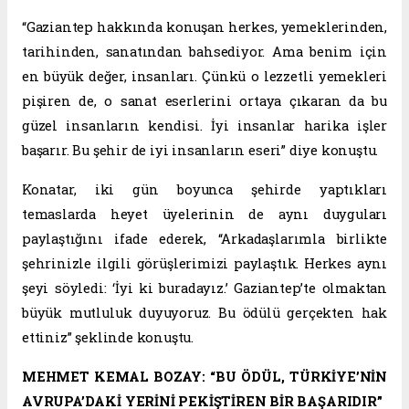
“Gaziantep hakkında konuşan herkes, yemeklerinden,
tarihinden, sanatından bahsediyor. Ama benim için
en büyük değer, insanları. Çünkü o lezzetli yemekleri
pişiren de, o sanat eserlerini ortaya çıkaran da bu
güzel insanların kendisi. İyi insanlar harika işler
başarır. Bu şehir de iyi insanların eseri” diye konuştu.
Konatar, iki gün boyunca şehirde yaptıkları
temaslarda heyet üyelerinin de aynı duyguları
paylaştığını ifade ederek, “Arkadaşlarımla birlikte
şehrinizle ilgili görüşlerimizi paylaştık. Herkes aynı
şeyi söyledi: ‘İyi ki buradayız.’ Gaziantep’te olmaktan
büyük mutluluk duyuyoruz. Bu ödülü gerçekten hak
ettiniz” şeklinde konuştu.
MEHMET KEMAL BOZAY: “BU ÖDÜL, TÜRKİYE’NİN
AVRUPA’DAKİ YERİNİ PEKİŞTİREN BİR BAŞARIDIR”