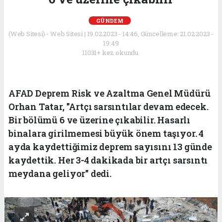
GÜNDEM
(Web Sitesi) - Web Sitesi | 19.02.2023 - 14:46, Güncelleme: 21.02.2023 -
19:49
11031+ kez okundu.
AFAD Deprem Risk ve Azaltma Genel Müdürü
Orhan Tatar, "Artçı sarsıntılar devam edecek.
Bir bölümü 6 ve üzerine çıkabilir. Hasarlı
binalara girilmemesi büyük önem taşıyor. 4
ayda kaydettiğimiz deprem sayısını 13 günde
kaydettik. Her 3-4 dakikada bir artçı sarsıntı
meydana geliyor" dedi.