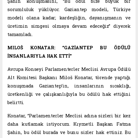
Şahin konuşmasını, “Bu ödül bize büyük bir
sorumluluk yüklüyor. Gaziantep modeli, Türkiye
modeli olana kadar; kardeşliğin, dayanışmanın ve
üretimin simgesi olmaya devam edeceğiz” diyerek
tamamladı.
MILOŠ KONATAR: “GAZİANTEP BU ÖDÜLÜ
İNSANLARIYLA HAK ETTİ”
Avrupa Konseyi Parlamenterler Meclisi Avrupa Ödülü
Alt Komitesi Başkanı Miloš Konatar, törende yaptığı
konuşmada Gaziantep’in, insanlarının sıcaklığı,
üretkenliği ve çalışkanlığıyla bu ödülü hak ettiğini
belirtti.
Konatar, “Parlamenterler Meclisi adına sizleri bir kez
daha kutlamak istiyorum. Kıymetli Başkan Fatma
Şahin, bu ödül burada ve bunu sizler hak ettiniz. Bu