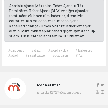
Anadolu Ajansı (AA), İhlas Haber Ajansı (İHA),
Demirören Haber Ajansı (DHA) ve diğer ajanslar
tarafından eklenen tüm haberler, sitemizin
editörlerinin müdahalesi olmadan ajans
kanallarından çekilmektedir. Bu haberlerde yer
alan hukuki muhataplar haberi geçen ajanslar olup
sitemizin hiç bir editörü sorumlu tutulamaz...
#deprem
#afad
#sondakika
#haberler
#.afad
#rasathane
#gündem
#7.2
Mehmet Kurt
mmtkrt2727@gmail.com