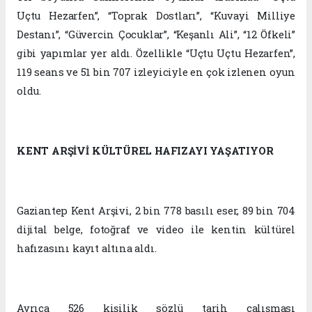
Uçtu
Hezarfen
”, “Toprak Dostları”, “
Kuvayi
Milliye
Destanı”, “Güvercin Çocuklar”, “Keşanlı Ali”, “12 Öfkeli”
gibi yapımlar yer aldı. Özellikle “Uçtu Uçtu
Hezarfen
”,
119 seans ve 51 bin 707 izleyiciyle en çok izlenen oyun
oldu.
KENT ARŞİVİ KÜLTÜREL HAFIZAYI YAŞATIYOR
Gaziantep Kent Arşivi, 2 bin 778 basılı eser, 89 bin 704
dijital belge, fotoğraf ve video ile kentin kültürel
hafızasını kayıt altına aldı.
Ayrıca 526 kişilik sözlü tarih çalışması