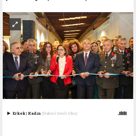
Erkek
|
Kadın
(Haberi Sesli Oku)