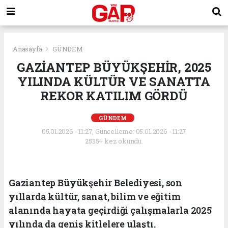
Anasayfa
GÜNDEM
GAZİANTEP BÜYÜKŞEHİR, 2025
YILINDA KÜLTÜR VE SANATTA
REKOR KATILIM GÖRDÜ
GÜNDEM
05.01.2026 - 11:27, Güncelleme: 05.01.2026 - 11:27
2535+ kez okundu.
Gaziantep Büyükşehir Belediyesi, son
yıllarda kültür, sanat, bilim ve eğitim
alanında hayata geçirdiği çalışmalarla 2025
yılında da geniş kitlelere ulaştı.