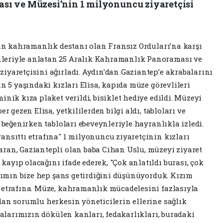
ı ve Müzesi’nin 1 milyonuncu ziyaretçisi
hrin kahramanlık destanı olan Fransız Orduları’na karşı
leriyle anlatan 25 Aralık Kahramanlık Panoraması ve
iyaretçisini ağırladı. Aydın’dan Gaziantep’e akrabalarını
in 5 yaşındaki kızları Elisa, kapıda müze görevlileri
inik kıza plaket verildi, bisiklet hediye edildi. Müzeyi
r gezen Elisa, yetkililerden bilgi aldı, tabloları ve
i beğenirken tabloları ebeveynleriyle hayranlıkla izledi.
ansıttı etrafına" 1 milyonuncu ziyaretçinin kızları
ran, Gaziantepli olan baba Cihan Uslu, müzeyi ziyaret
ayıp olacağını ifade ederek, "Çok anlatıldı burası, çok
ızımın bize hep şans getirdiğini düşünüyorduk. Kızım
 etrafına. Müze, kahramanlık mücadelesini fazlasıyla
dan sorumlu herkesin yöneticilerin ellerine sağlık
Atalarımızın dökülen kanları, fedakarlıkları, buradaki