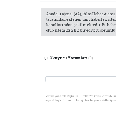
Anadolu Ajansı (AA), İhlas Haber Ajansı
tarafından eklenen tüm haberler, sit
kanallarından çekilmektedir. Bu haber
olup sitemizin hiç bir editörü sorumlu 
Okuyucu Yorumları
(0)
Yorum yazarak Topluluk Kuralları’nı kabul etmiş bul
veya dolaylı tüm sorumluluğu tek başınıza üstleniyor