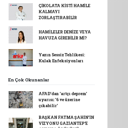
ÇİKOLATA KİSTİ HAMİLE
KALMAYI
ZORLAŞTIRABİLİR
HAMİLELER DENİZE VEYA
HAVUZA GİREBİLİR Mİ?
Yazın Sessiz Tehlikesi:
Kulak Enfeksiyonları
En Çok Okunanlar
AFAD’dan 'artçı deprem'
uyarısı: '6 ve üzerine
çıkabilir'
BAŞKAN FATMA ŞAHİN’İN
VİZYONU GAZİANTEP’E