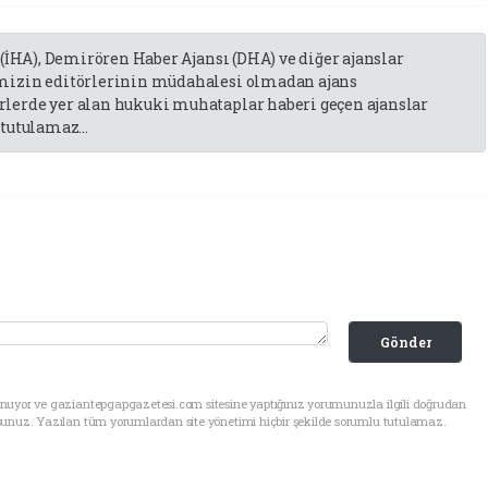
 (İHA), Demirören Haber Ajansı (DHA) ve diğer ajanslar
emizin editörlerinin müdahalesi olmadan ajans
lerde yer alan hukuki muhataplar haberi geçen ajanslar
tutulamaz...
Gönder
unuyor ve gaziantepgapgazetesi.com sitesine yaptığınız yorumunuzla ilgili doğrudan
sunuz. Yazılan tüm yorumlardan site yönetimi hiçbir şekilde sorumlu tutulamaz.