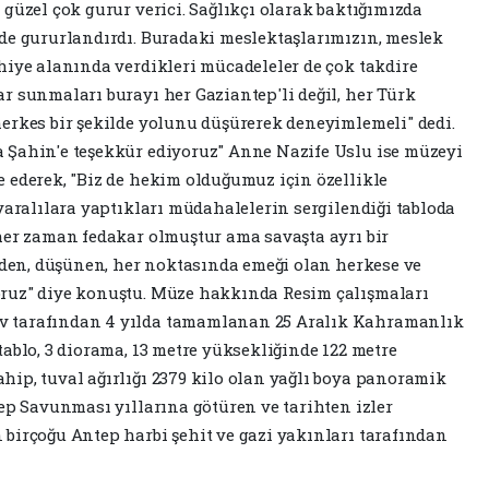
güzel çok gurur verici. Sağlıkçı olarak baktığımızda
de gururlandırdı. Buradaki meslektaşlarımızın, meslek
hiye alanında verdikleri mücadeleler de çok takdire
r sunmaları burayı her Gaziantep'li değil, her Türk
erkes bir şekilde yolunu düşürerek deneyimlemeli" dedi.
 Şahin'e teşekkür ediyoruz" Anne Nazife Uslu ise müzeyi
 ederek, "Biz de hekim olduğumuz için özellikle
yaralılara yaptıkları müdahalelerin sergilendiği tabloda
her zaman fedakar olmuştur ama savaşta ayrı bir
 eden, düşünen, her noktasında emeği olan herkese ve
ruz" diye konuştu. Müze hakkında Resim çalışmaları
v tarafından 4 yılda tamamlanan 25 Aralık Kahramanlık
ablo, 3 diorama, 13 metre yüksekliğinde 122 metre
ip, tuval ağırlığı 2379 kilo olan yağlı boya panoramik
tep Savunması yıllarına götüren ve tarihten izler
birçoğu Antep harbi şehit ve gazi yakınları tarafından