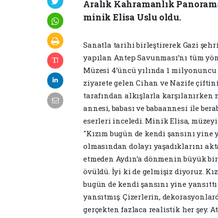
Aralık Kahramanlık Panoramas
minik Elisa Uslu oldu.
Sanatla tarihi birleştirerek Gazi şe
yapılan Antep Savunması’nı tüm yön
Müzesi 4’üncü yılında 1 milyonuncu z
ziyarete gelen Cihan ve Nazife çiftin
tarafından alkışlarla karşılanırken m
annesi, babası ve babaannesi ile berabe
eserleri inceledi. Minik Elisa, müzey
"Kızım bugün de kendi şansını yine y
olmasından dolayı yaşadıklarını akta
etmeden Aydın’a dönmenin büyük bir k
övüldü. İyi ki de gelmişiz diyoruz. K
bugün de kendi şansını yine yansıttı
yansıtmış. Çizerlerin, dekorasyonlar
gerçekten fazlaca realistik her şey. 