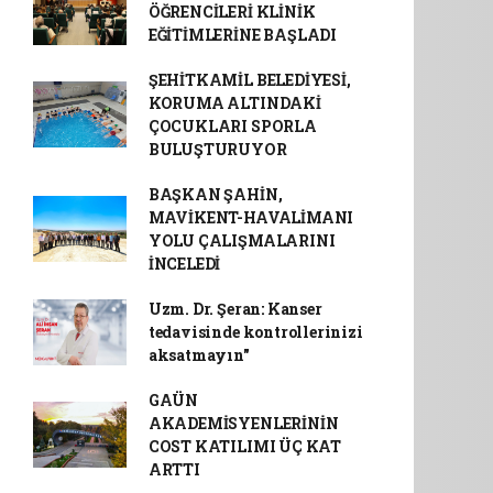
ÖĞRENCİLERİ KLİNİK
EĞİTİMLERİNE BAŞLADI
ŞEHİTKAMİL BELEDİYESİ,
KORUMA ALTINDAKİ
ÇOCUKLARI SPORLA
BULUŞTURUYOR
BAŞKAN ŞAHİN,
MAVİKENT-HAVALİMANI
YOLU ÇALIŞMALARINI
İNCELEDİ
Uzm. Dr. Şeran: Kanser
tedavisinde kontrollerinizi
aksatmayın"
GAÜN
AKADEMİSYENLERİNİN
COST KATILIMI ÜÇ KAT
ARTTI