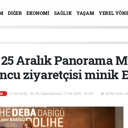
M
DİĞER
EKONOMİ
SAĞLIK
YAŞAM
YEREL YÖN
R-SANAT
 25 Aralık Panorama Mü
cu ziyaretçisi minik E
17.04.2025 - 16:08, Güncelleme: 17.04.2025 - 16:08
3639+ kez o
EM