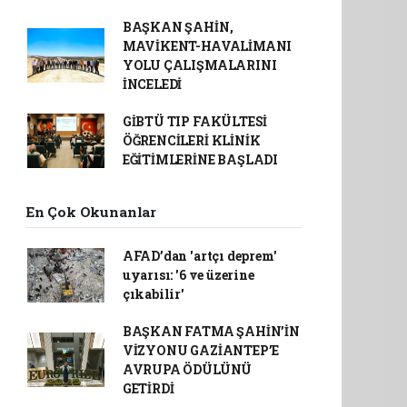
BAŞKAN ŞAHİN,
MAVİKENT-HAVALİMANI
YOLU ÇALIŞMALARINI
İNCELEDİ
GİBTÜ TIP FAKÜLTESİ
ÖĞRENCİLERİ KLİNİK
EĞİTİMLERİNE BAŞLADI
En Çok Okunanlar
AFAD’dan 'artçı deprem'
uyarısı: '6 ve üzerine
çıkabilir'
BAŞKAN FATMA ŞAHİN’İN
VİZYONU GAZİANTEP’E
AVRUPA ÖDÜLÜNÜ
GETİRDİ