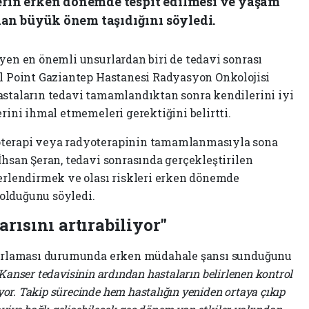
lerin erken dönemde tespit edilmesi ve yaşam
an büyük önem taşıdığını söyledi.
eyen en önemli unsurlardan biri de tedavi sonrası
al Point Gaziantep Hastanesi Radyasyon Onkolojisi
astaların tedavi tamamlandıktan sonra kendilerini iyi
erini ihmal etmemeleri gerektiğini belirtti.
oterapi veya radyoterapinin tamamlanmasıyla sona
İhsan Şeran, tedavi sonrasında gerçekleştirilen
ğerlendirmek ve olası riskleri erken dönemde
olduğunu söyledi.
arısını artırabiliyor"
krarlaması durumunda erken müdahale şansı sunduğunu
Kanser tedavisinin ardından hastaların belirlenen kontrol
r. Takip sürecinde hem hastalığın yeniden ortaya çıkıp