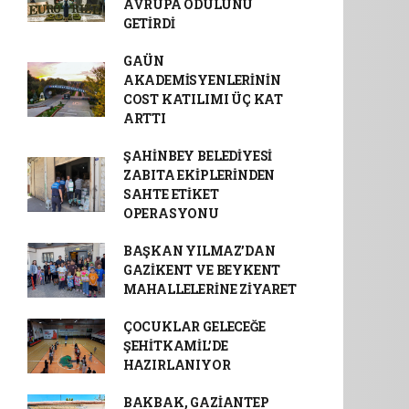
AVRUPA ÖDÜLÜNÜ
GETİRDİ
GAÜN
AKADEMİSYENLERİNİN
COST KATILIMI ÜÇ KAT
ARTTI
ŞAHİNBEY BELEDİYESİ
ZABITA EKİPLERİNDEN
SAHTE ETİKET
OPERASYONU
BAŞKAN YILMAZ’DAN
GAZİKENT VE BEYKENT
MAHALLELERİNE ZİYARET
ÇOCUKLAR GELECEĞE
ŞEHİTKAMİL’DE
HAZIRLANIYOR
BAKBAK, GAZİANTEP