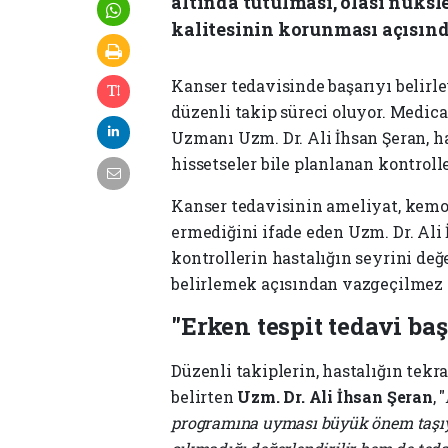
altında tutulması, olası nüks
kalitesinin korunması açısınd
Kanser tedavisinde başarıyı belirl
düzenli takip süreci oluyor. Medic
Uzmanı Uzm. Dr. Ali İhsan Şeran, h
hissetseler bile planlanan kontroll
Kanser tedavisinin ameliyat, kem
ermediğini ifade eden Uzm. Dr. Ali 
kontrollerin hastalığın seyrini de
belirlemek açısından vazgeçilmez 
"Erken tespit tedavi baş
Düzenli takiplerin, hastalığın te
belirten
Uzm. Dr. Ali İhsan Şeran
, "
programına uyması büyük önem taşıyo