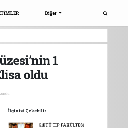
ETİMLER
Diğer
zesi’nin 1
lisa oldu
kundu.
İlginizi Çekebilir
GİBTÜ TIP FAKÜLTESİ