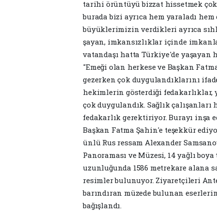
tarihi örüntüyü bizzat hissetmek çok 
burada bizi ayrıca hem yaraladı hem 
büyüklerimizin verdikleri ayrıca sıh
şayan, imkansızlıklar içinde imkanla
vatandaşı hatta Türkiye'de yaşayan h
"Emeği olan herkese ve Başkan Fatma
gezerken çok duygulandıklarını ifade
hekimlerin gösterdiği fedakarlıklar, 
çok duygulandık. Sağlık çalışanları 
fedakarlık gerektiriyor. Burayı inşa
Başkan Fatma Şahin'e teşekkür ediyo
ünlü Rus ressam Alexander Samsano
Panoraması ve Müzesi, 14 yağlı boya t
uzunluğunda 1586 metrekare alana sah
resimler bulunuyor. Ziyaretçileri An
barındıran müzede bulunan eserlerin 
bağışlandı.