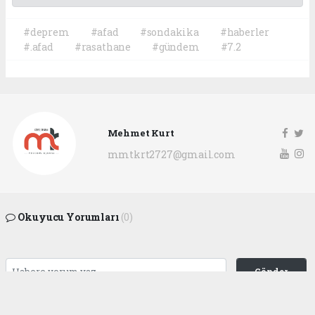
#deprem
#afad
#sondakika
#haberler
#.afad
#rasathane
#gündem
#7.2
Mehmet Kurt
mmtkrt2727@gmail.com
Okuyucu Yorumları
(0)
Gönder
Yorum yazarak Topluluk Kuralları’nı kabul etmiş bulunuyor ve
gaziantepgapgazetesi.com sitesine yaptığınız yorumunuzla ilgili doğrudan veya