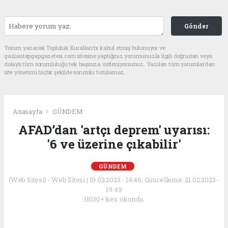
Gönder
Yorum yazarak Topluluk Kuralları’nı kabul etmiş bulunuyor ve
gaziantepgapgazetesi.com sitesine yaptığınız yorumunuzla ilgili doğrudan veya
dolaylı tüm sorumluluğu tek başınıza üstleniyorsunuz. Yazılan tüm yorumlardan
site yönetimi hiçbir şekilde sorumlu tutulamaz.
Anasayfa
GÜNDEM
AFAD’dan 'artçı deprem' uyarısı:
'6 ve üzerine çıkabilir'
GÜNDEM
(Web Sitesi) - Web Sitesi | 19.02.2023 - 14:46, Güncelleme: 21.02.2023 -
19:49
11030+ kez okundu.