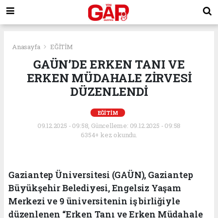
Anasayfa
EĞİTİM
GAÜN’DE ERKEN TANI VE
ERKEN MÜDAHALE ZİRVESİ
DÜZENLENDİ
EĞİTİM
09.12.2025 - 09:58, Güncelleme: 09.12.2025 - 09:58
6354+ kez okundu.
Gaziantep Üniversitesi (GAÜN), Gaziantep
Büyükşehir Belediyesi, Engelsiz Yaşam
Merkezi ve 9 üniversitenin iş birliğiyle
düzenlenen “Erken Tanı ve Erken Müdahale