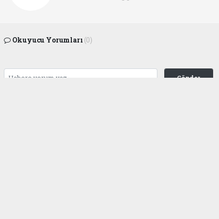
Okuyucu Yorumları
(0)
Gönder
Yorum yazarak Topluluk Kuralları’nı kabul etmiş bulunuyor ve
gaziantepgapgazetesi.com sitesine yaptığınız yorumunuzla ilgili doğrudan veya
dolaylı tüm sorumluluğu tek başınıza üstleniyorsunuz. Yazılan tüm yorumlardan
site yönetimi hiçbir şekilde sorumlu tutulamaz.
haber paketi
haber scripti
haber yazılımı
Tüm hakları saklı tutulmaktadır.Copyright 2026©
Haber Yazılımı:
Web Aksiyon ®