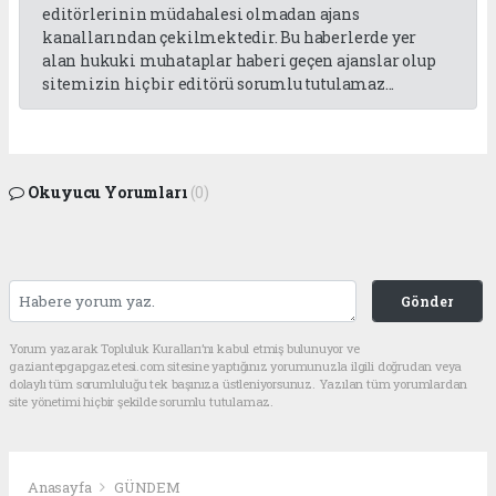
editörlerinin müdahalesi olmadan ajans
kanallarından çekilmektedir. Bu haberlerde yer
alan hukuki muhataplar haberi geçen ajanslar olup
sitemizin hiç bir editörü sorumlu tutulamaz...
Okuyucu Yorumları
(0)
Gönder
Yorum yazarak Topluluk Kuralları’nı kabul etmiş bulunuyor ve
gaziantepgapgazetesi.com sitesine yaptığınız yorumunuzla ilgili doğrudan veya
dolaylı tüm sorumluluğu tek başınıza üstleniyorsunuz. Yazılan tüm yorumlardan
site yönetimi hiçbir şekilde sorumlu tutulamaz.
Anasayfa
GÜNDEM