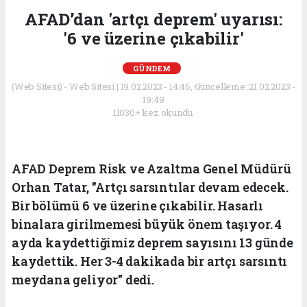
AFAD’dan 'artçı deprem' uyarısı:
'6 ve üzerine çıkabilir'
GÜNDEM
(Web Sitesi) - Web Sitesi | 19.02.2023 - 14:46, Güncelleme: 21.02.2023 -
19:49
11030+ kez okundu.
AFAD Deprem Risk ve Azaltma Genel Müdürü
Orhan Tatar, "Artçı sarsıntılar devam edecek.
Bir bölümü 6 ve üzerine çıkabilir. Hasarlı
binalara girilmemesi büyük önem taşıyor. 4
ayda kaydettiğimiz deprem sayısını 13 günde
kaydettik. Her 3-4 dakikada bir artçı sarsıntı
meydana geliyor" dedi.