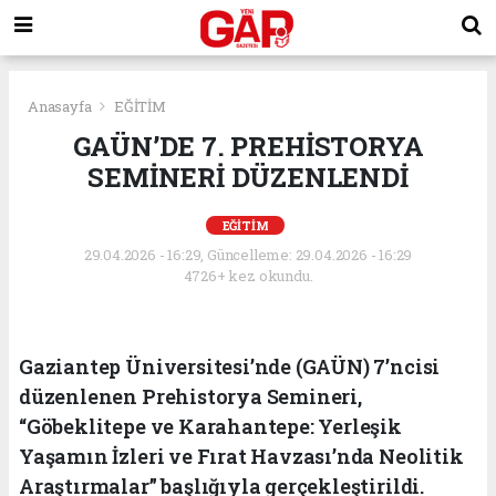
Anasayfa
EĞİTİM
GAÜN’DE 7. PREHİSTORYA
SEMİNERİ DÜZENLENDİ
EĞİTİM
29.04.2026 - 16:29, Güncelleme: 29.04.2026 - 16:29
4726+ kez okundu.
Gaziantep Üniversitesi’nde (GAÜN) 7’ncisi
düzenlenen Prehistorya Semineri,
“Göbeklitepe ve Karahantepe: Yerleşik
Yaşamın İzleri ve Fırat Havzası’nda Neolitik
Araştırmalar” başlığıyla gerçekleştirildi.