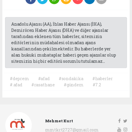
Anadolu Ajansı (AA), İhlas Haber Ajansı (İHA),
Demirören Haber Ajansı (DHA) ve diğer ajanslar
tarafından eklenen tüm haberler, sitemizin
editörlerinin müdahalesi olmadan ajans
kanallarından çekilmektedir. Bu haberlerde yer
alan hukuki muhataplar haberi geçen ajanslar olup
sitemizin hiç bir editörü sorumlu tutulamaz...
#deprem
#afad
#sondakika
#haberler
#.afad
#rasathane
#gündem
#7.2
Mehmet Kurt
mmtkrt2727@gmail.com