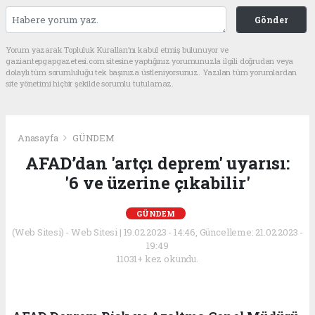
Gönder
Yorum yazarak Topluluk Kuralları’nı kabul etmiş bulunuyor ve
gaziantepgapgazetesi.com sitesine yaptığınız yorumunuzla ilgili doğrudan veya
dolaylı tüm sorumluluğu tek başınıza üstleniyorsunuz. Yazılan tüm yorumlardan
site yönetimi hiçbir şekilde sorumlu tutulamaz.
Anasayfa
GÜNDEM
AFAD’dan 'artçı deprem' uyarısı:
'6 ve üzerine çıkabilir'
GÜNDEM
(Web Sitesi) - Web Sitesi | 19.02.2023 - 14:46, Güncelleme: 21.02.2023 -
19:49
11031+ kez okundu.