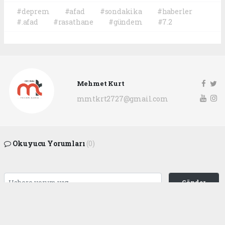
#deprem
#afad
#sondakika
#haberler
#.afad
#rasathane
#gündem
#7.2
Mehmet Kurt
mmtkrt2727@gmail.com
Okuyucu Yorumları
(0)
Gönder
Yorum yazarak Topluluk Kuralları’nı kabul etmiş bulunuyor ve
gaziantepgapgazetesi.com sitesine yaptığınız yorumunuzla ilgili doğrudan veya
dolaylı tüm sorumluluğu tek başınıza üstleniyorsunuz. Yazılan tüm yorumlardan