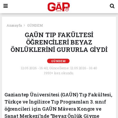
Anasayfa
GÜNDEM
GAÜN TIP FAKÜLTESİ
ÖĞRENCİLERİ BEYAZ
ÖNLÜKLERİNİ GURURLA GİYDİ
GÜNDEM
12.05.2026 - 16:40, Güncelleme: 12.05.2026 - 16:40
1950+ kez okundu.
Gaziantep Üniversitesi (GAÜN) Tıp Fakültesi,
Türkçe ve İngilizce Tıp Programları 3. sınıf
öğrencileri için GAÜN Mâvera Kongre ve
Sanat Merkezi’nde “Beyaz Önlük Giyme