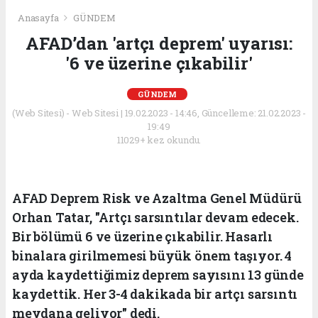
Anasayfa
GÜNDEM
AFAD’dan 'artçı deprem' uyarısı:
'6 ve üzerine çıkabilir'
GÜNDEM
(Web Sitesi) - Web Sitesi | 19.02.2023 - 14:46, Güncelleme: 21.02.2023 -
19:49
11029+ kez okundu.
AFAD Deprem Risk ve Azaltma Genel Müdürü
Orhan Tatar, "Artçı sarsıntılar devam edecek.
Bir bölümü 6 ve üzerine çıkabilir. Hasarlı
binalara girilmemesi büyük önem taşıyor. 4
ayda kaydettiğimiz deprem sayısını 13 günde
kaydettik. Her 3-4 dakikada bir artçı sarsıntı
meydana geliyor" dedi.