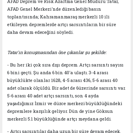
AFAD Deprem ve Risk Azaltma Genel Müdürü Tatar,
AFAD Genel Merkezi'nde düzenlediği basın
toplantısında; Kahramanmaraş merkezli 10 ili
etkileyen depremlerde artçı sarsıntıların bir süre
daha devam edeceğini söyledi.
Tatar'ın konuşmasından öne çıkanlar şu şekilde:
- Bu her iki çok sıra dışı deprem. Artçı sarsıntı sayısı
6 bini geçti. Şu anda 6 bin 40'a ulaştı. 3-4 arası
büyüklükte olanlar 1628, 4-5 arası 436, 5-6 arası 40
adet olarak ölçüldü. Bir adet de 6üzerinde sarsıntı var.
5-6 arası 40 adet artçı sarsıntı, son 4 ayda
yaşadığımız İzmir ve düzce merkezi büyüklüğündeki
depremlere karşılık geliyor. Dün de yine Göksun
merkezli 5.1 büyüklüğünde artçı meydana geldi.
- Artçı sarsıntılar daha uzun bir süre devam edecek.