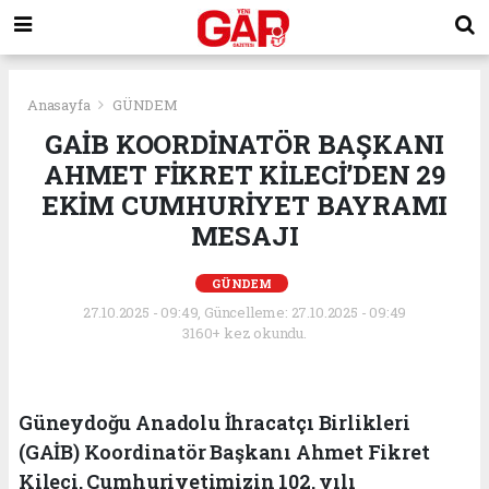
Anasayfa
GÜNDEM
GAİB KOORDİNATÖR BAŞKANI
AHMET FİKRET KİLECİ’DEN 29
EKİM CUMHURİYET BAYRAMI
MESAJI
GÜNDEM
27.10.2025 - 09:49, Güncelleme: 27.10.2025 - 09:49
3160+ kez okundu.
Güneydoğu Anadolu İhracatçı Birlikleri
(GAİB) Koordinatör Başkanı Ahmet Fikret
Kileci, Cumhuriyetimizin 102. yılı