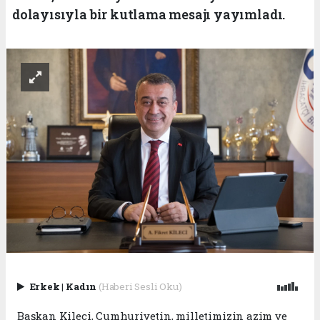
dolayısıyla bir kutlama mesajı yayımladı.
Erkek
|
Kadın
(Haberi Sesli Oku)
Başkan Kileci, Cumhuriyetin, milletimizin azim ve