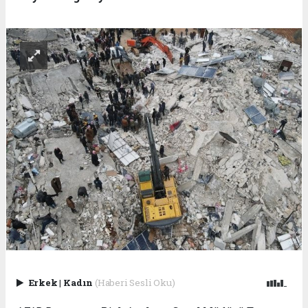
Erkek
|
Kadın
(Haberi Sesli Oku)