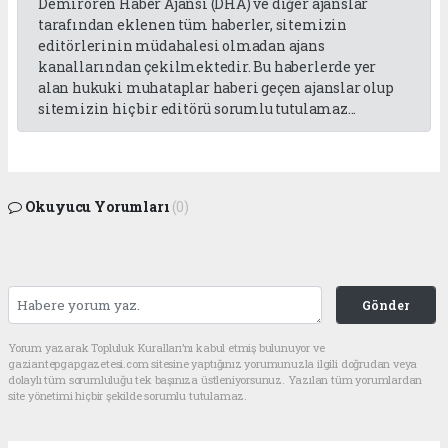
Demirören Haber Ajansı (DHA) ve diğer ajanslar
tarafından eklenen tüm haberler, sitemizin
editörlerinin müdahalesi olmadan ajans
kanallarından çekilmektedir. Bu haberlerde yer
alan hukuki muhataplar haberi geçen ajanslar olup
sitemizin hiç bir editörü sorumlu tutulamaz...
Okuyucu Yorumları
(0)
Gönder
Yorum yazarak Topluluk Kuralları’nı kabul etmiş bulunuyor ve
gaziantepgapgazetesi.com sitesine yaptığınız yorumunuzla ilgili doğrudan veya
dolaylı tüm sorumluluğu tek başınıza üstleniyorsunuz. Yazılan tüm yorumlardan
site yönetimi hiçbir şekilde sorumlu tutulamaz.