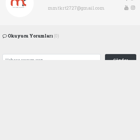
mmtkrt2727@gmail.com
Okuyucu Yorumları
(0)
Gönder
Yorum yazarak Topluluk Kuralları’nı kabul etmiş bulunuyor ve
gaziantepgapgazetesi.com sitesine yaptığınız yorumunuzla ilgili doğrudan veya
dolaylı tüm sorumluluğu tek başınıza üstleniyorsunuz. Yazılan tüm yorumlardan
site yönetimi hiçbir şekilde sorumlu tutulamaz.
haber paketi
haber scripti
haber yazılımı
Tüm hakları saklı tutulmaktadır.Copyright 2026©
Haber Yazılımı:
Web Aksiyon ®