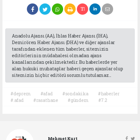
Anadolu Ajansı (AA), İhlas Haber Ajansı (İHA),
Demirören Haber Ajansı (DHA) ve diğer ajanslar
tarafından eklenen tüm haberler, sitemizin
editörlerinin müdahalesi olmadan ajans
kanallarından çekilmektedir. Bu haberlerde yer
alan hukuki muhataplar haberi geçen ajanslar olup
sitemizin hiç bir editörü sorumlu tutulamaz...
#deprem
#afad
#sondakika
#haberler
#.afad
#rasathane
#gündem
#7.2
Mehmet Kurt