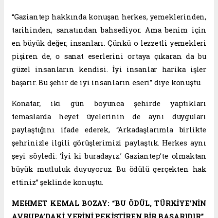
“Gaziantep hakkında konuşan herkes, yemeklerinden,
tarihinden, sanatından bahsediyor. Ama benim için
en büyük değer, insanları. Çünkü o lezzetli yemekleri
pişiren de, o sanat eserlerini ortaya çıkaran da bu
güzel insanların kendisi. İyi insanlar harika işler
başarır. Bu şehir de iyi insanların eseri” diye konuştu.
Konatar, iki gün boyunca şehirde yaptıkları
temaslarda heyet üyelerinin de aynı duyguları
paylaştığını ifade ederek, “Arkadaşlarımla birlikte
şehrinizle ilgili görüşlerimizi paylaştık. Herkes aynı
şeyi söyledi: ‘İyi ki buradayız.’ Gaziantep’te olmaktan
büyük mutluluk duyuyoruz. Bu ödülü gerçekten hak
ettiniz” şeklinde konuştu.
MEHMET KEMAL BOZAY: “BU ÖDÜL, TÜRKİYE’NİN
AVRUPA’DAKİ YERİNİ PEKİŞTİREN BİR BAŞARIDIR”