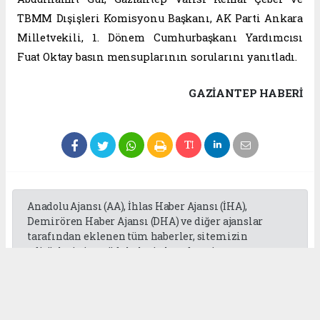
TBMM Dışişleri Komisyonu Başkanı, AK Parti Ankara
Milletvekili, 1. Dönem Cumhurbaşkanı Yardımcısı
Fuat Oktay basın mensuplarının sorularını yanıtladı.
GAZIANTEP HABERİ
Anadolu Ajansı (AA), İhlas Haber Ajansı (İHA),
Demirören Haber Ajansı (DHA) ve diğer ajanslar
tarafından eklenen tüm haberler, sitemizin
editörlerinin müdahalesi olmadan ajans
kanallarından çekilmektedir. Bu haberlerde yer
alan hukuki muhataplar haberi geçen ajanslar olup
sitemizin hiç bir editörü sorumlu tutulamaz...