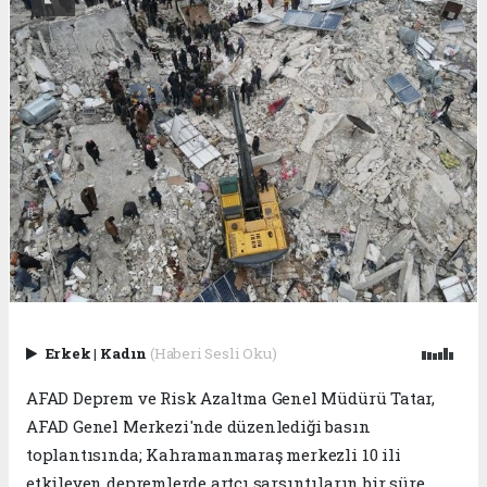
Erkek
|
Kadın
(Haberi Sesli Oku)
AFAD Deprem ve Risk Azaltma Genel Müdürü Tatar,
AFAD Genel Merkezi'nde düzenlediği basın
toplantısında; Kahramanmaraş merkezli 10 ili
etkileyen depremlerde artçı sarsıntıların bir süre