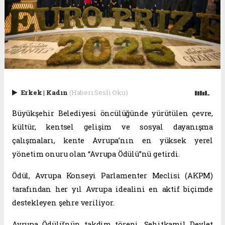
Erkek
|
Kadın
(Haberi Sesli Oku)
Büyükşehir Belediyesi öncülüğünde yürütülen çevre,
kültür, kentsel gelişim ve sosyal dayanışma
çalışmaları, kente Avrupa’nın en yüksek yerel
yönetim onuru olan “Avrupa Ödülü”nü getirdi.
Ödül, Avrupa Konseyi Parlamenter Meclisi (AKPM)
tarafından her yıl Avrupa idealini en aktif biçimde
destekleyen şehre veriliyor.
Avrupa Ödülü’nün takdim töreni, Şehitkamil Devlet