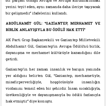
bir parçası olduğu Avrupa ve Avrupa kurumlarındaki
yerini teyit eden, aynı zamanda daha ileriye taşıyacak
bir gelişmedir” ifadelerini kullandı.
ABDÜLHAMİT GÜL: “GAZİANTEP, MERHAMET VE
BİRLİK ANLAYIŞIYLA BU ÖDÜLÜ HAK ETTİ”
AK Parti Grup Başkanvekili ve Gaziantep Milletvekili
Abdulhamit Gül, Gaziantep’in Avrupa Ödülü’nü birlik,
dayanışma ve merhamet kültürüyle kazandığını dile
getirdi.
Gaziantep’in her zaman insanlık ve barışın yanında
yer aldığını belirten Gül, “Gaziantep, merhametiyle,
misafirperverliğiyle, hoşgörüsüyle insanlığın
vicdanını temsil eden bir şehirdir. İnsan sıcaklığıyla,
üretkenliğiyle ve dayanışmasıyla bu ödülü fazlasıyla
hak etmiştir” diye konuştu.