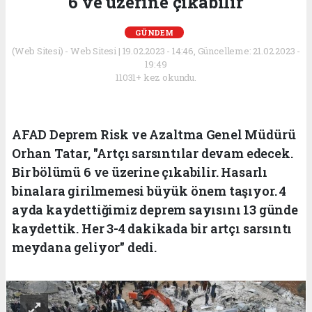
'6 ve üzerine çıkabilir'
GÜNDEM
(Web Sitesi) - Web Sitesi | 19.02.2023 - 14:46, Güncelleme: 21.02.2023 -
19:49
11031+ kez okundu.
AFAD Deprem Risk ve Azaltma Genel Müdürü
Orhan Tatar, "Artçı sarsıntılar devam edecek.
Bir bölümü 6 ve üzerine çıkabilir. Hasarlı
binalara girilmemesi büyük önem taşıyor. 4
ayda kaydettiğimiz deprem sayısını 13 günde
kaydettik. Her 3-4 dakikada bir artçı sarsıntı
meydana geliyor" dedi.