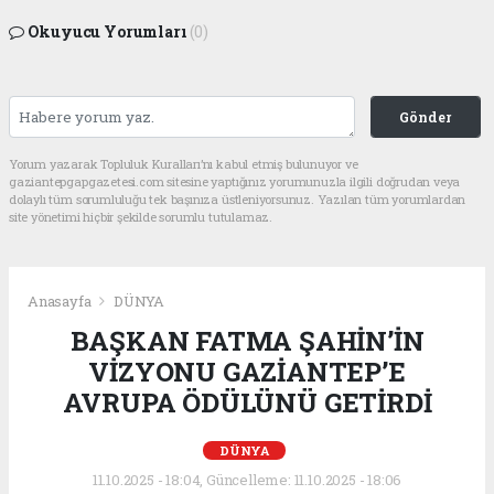
Okuyucu Yorumları
(0)
Gönder
Yorum yazarak Topluluk Kuralları’nı kabul etmiş bulunuyor ve
gaziantepgapgazetesi.com sitesine yaptığınız yorumunuzla ilgili doğrudan veya
dolaylı tüm sorumluluğu tek başınıza üstleniyorsunuz. Yazılan tüm yorumlardan
site yönetimi hiçbir şekilde sorumlu tutulamaz.
Anasayfa
DÜNYA
BAŞKAN FATMA ŞAHİN’İN
VİZYONU GAZİANTEP’E
AVRUPA ÖDÜLÜNÜ GETİRDİ
DÜNYA
11.10.2025 - 18:04, Güncelleme: 11.10.2025 - 18:06