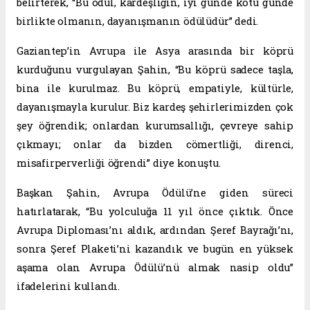
belirterek, “Bu ödül, kardeşliğin, iyi günde kötü günde
birlikte olmanın, dayanışmanın ödülüdür” dedi.
Gaziantep’in Avrupa ile Asya arasında bir köprü
kurduğunu vurgulayan Şahin, “Bu köprü sadece taşla,
bina ile kurulmaz. Bu köprü, empatiyle, kültürle,
dayanışmayla kurulur. Biz kardeş şehirlerimizden çok
şey öğrendik; onlardan kurumsallığı, çevreye sahip
çıkmayı; onlar da bizden cömertliği, direnci,
misafirperverliği öğrendi” diye konuştu.
Başkan Şahin, Avrupa Ödülü’ne giden süreci
hatırlatarak, “Bu yolculuğa 11 yıl önce çıktık. Önce
Avrupa Diploması’nı aldık, ardından Şeref Bayrağı’nı,
sonra Şeref Plaketi’ni kazandık ve bugün en yüksek
aşama olan Avrupa Ödülü’nü almak nasip oldu”
ifadelerini kullandı.