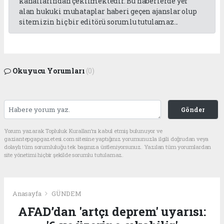
kanallarından çekilmektedir. Bu haberlerde yer
alan hukuki muhataplar haberi geçen ajanslar olup
sitemizin hiç bir editörü sorumlu tutulamaz...
Okuyucu Yorumları
(0)
Gönder
Yorum yazarak Topluluk Kuralları’nı kabul etmiş bulunuyor ve
gaziantepgapgazetesi.com sitesine yaptığınız yorumunuzla ilgili doğrudan veya
dolaylı tüm sorumluluğu tek başınıza üstleniyorsunuz. Yazılan tüm yorumlardan
site yönetimi hiçbir şekilde sorumlu tutulamaz.
Anasayfa
GÜNDEM
AFAD’dan 'artçı deprem' uyarısı: