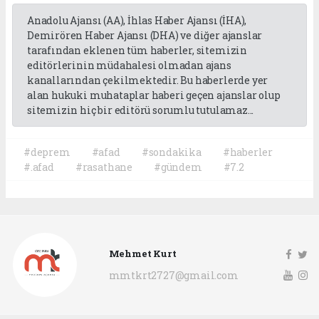
Anadolu Ajansı (AA), İhlas Haber Ajansı (İHA),
Demirören Haber Ajansı (DHA) ve diğer ajanslar
tarafından eklenen tüm haberler, sitemizin
editörlerinin müdahalesi olmadan ajans
kanallarından çekilmektedir. Bu haberlerde yer
alan hukuki muhataplar haberi geçen ajanslar olup
sitemizin hiç bir editörü sorumlu tutulamaz...
#deprem
#afad
#sondakika
#haberler
#.afad
#rasathane
#gündem
#7.2
Mehmet Kurt
mmtkrt2727@gmail.com