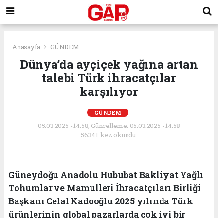
Anasayfa
GÜNDEM
Dünya’da ayçiçek yağına artan
talebi Türk ihracatçılar
karşılıyor
GÜNDEM
05.03.2025 - 14:58, Güncelleme: 05.03.2025 - 14:58
5634+ kez okundu.
Güneydoğu Anadolu Hububat Bakliyat Yağlı
Tohumlar ve Mamulleri İhracatçıları Birliği
Başkanı Celal Kadooğlu 2025 yılında Türk
ürünlerinin global pazarlarda çok iyi bir