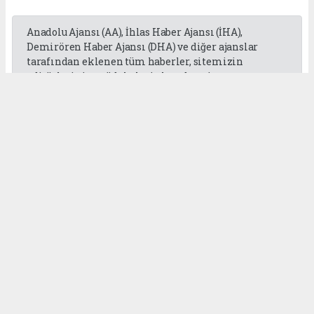
Anadolu Ajansı (AA), İhlas Haber Ajansı (İHA),
Demirören Haber Ajansı (DHA) ve diğer ajanslar
tarafından eklenen tüm haberler, sitemizin
editörlerinin müdahalesi olmadan ajans
kanallarından çekilmektedir. Bu haberlerde yer
alan hukuki muhataplar haberi geçen ajanslar olup
sitemizin hiç bir editörü sorumlu tutulamaz...
Okuyucu Yorumları
(0)
Gönder
Yorum yazarak Topluluk Kuralları’nı kabul etmiş bulunuyor ve
gaziantepgapgazetesi.com sitesine yaptığınız yorumunuzla ilgili doğrudan veya
dolaylı tüm sorumluluğu tek başınıza üstleniyorsunuz. Yazılan tüm yorumlardan
site yönetimi hiçbir şekilde sorumlu tutulamaz.