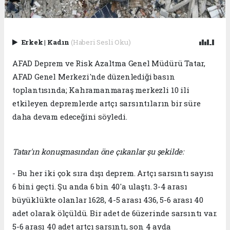
Erkek
|
Kadın
(Haberi Sesli Oku)
AFAD Deprem ve Risk Azaltma Genel Müdürü Tatar,
AFAD Genel Merkezi'nde düzenlediği basın
toplantısında; Kahramanmaraş merkezli 10 ili
etkileyen depremlerde artçı sarsıntıların bir süre
daha devam edeceğini söyledi.
Tatar'ın konuşmasından öne çıkanlar şu şekilde:
- Bu her iki çok sıra dışı deprem. Artçı sarsıntı sayısı
6 bini geçti. Şu anda 6 bin 40'a ulaştı. 3-4 arası
büyüklükte olanlar 1628, 4-5 arası 436, 5-6 arası 40
adet olarak ölçüldü. Bir adet de 6üzerinde sarsıntı var.
5-6 arası 40 adet artçı sarsıntı, son 4 ayda