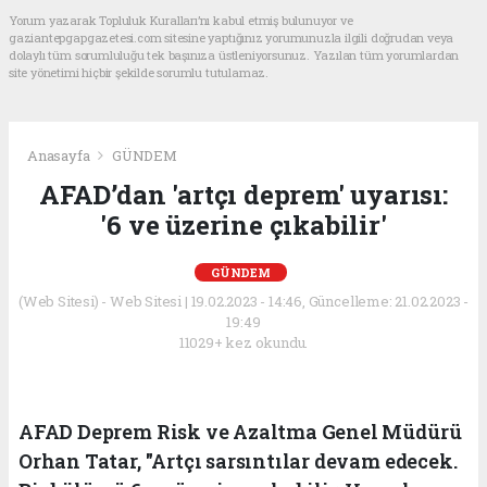
Yorum yazarak Topluluk Kuralları’nı kabul etmiş bulunuyor ve
gaziantepgapgazetesi.com sitesine yaptığınız yorumunuzla ilgili doğrudan veya
dolaylı tüm sorumluluğu tek başınıza üstleniyorsunuz. Yazılan tüm yorumlardan
site yönetimi hiçbir şekilde sorumlu tutulamaz.
Anasayfa
GÜNDEM
AFAD’dan 'artçı deprem' uyarısı:
'6 ve üzerine çıkabilir'
GÜNDEM
(Web Sitesi) - Web Sitesi | 19.02.2023 - 14:46, Güncelleme: 21.02.2023 -
19:49
11029+ kez okundu.
AFAD Deprem Risk ve Azaltma Genel Müdürü
Orhan Tatar, "Artçı sarsıntılar devam edecek.