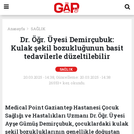
Anasayfa
SAĞLIK
Dr. Öğr. Üyesi Demirçubuk:
Kulak şekil bozukluğunun basit
tedavilerle düzeltilebilir
SAĞLIK
20.03.2025 - 14:38, Güncelleme: 20.03.2025 - 14:38
26553+ kez okundu.
Medical Point Gaziantep Hastanesi Çocuk
Sağlığı ve Hastalıkları Uzmanı Dr. Öğr. Üyesi
Ayşe Gümüş Demirçubuk, çocuklardaki kulak
şekil bozukluklarının genellikle doğuştan