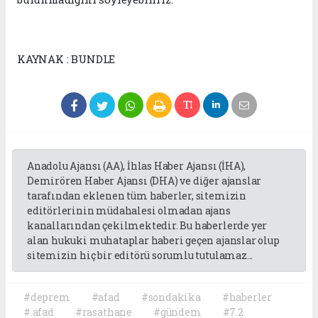
KAYNAK : BUNDLE
Anadolu Ajansı (AA), İhlas Haber Ajansı (İHA),
Demirören Haber Ajansı (DHA) ve diğer ajanslar
tarafından eklenen tüm haberler, sitemizin
editörlerinin müdahalesi olmadan ajans
kanallarından çekilmektedir. Bu haberlerde yer
alan hukuki muhataplar haberi geçen ajanslar olup
sitemizin hiç bir editörü sorumlu tutulamaz...
#deprem
#afad
#sondakika
#haberler
#.afad
#rasathane
#gündem
#7.2