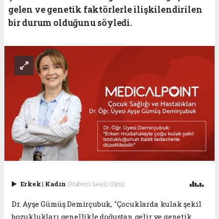
gelen ve genetik faktörlerle ilişkilendirilen
bir durum olduğunu söyledi.
Erkek
|
Kadın
(Haberi Sesli Oku)
Dr. Ayşe Gümüş Demirçubuk, "Çocuklarda kulak şekil
bozuklukları genellikle doğuştan gelir ve genetik