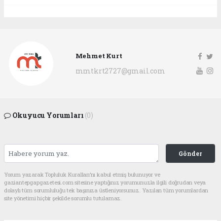
Mehmet Kurt
mmtkrt2727@gmail.com
Okuyucu Yorumları
(0)
Gönder
Yorum yazarak Topluluk Kuralları’nı kabul etmiş bulunuyor ve
gaziantepgapgazetesi.com sitesine yaptığınız yorumunuzla ilgili doğrudan veya
dolaylı tüm sorumluluğu tek başınıza üstleniyorsunuz. Yazılan tüm yorumlardan
site yönetimi hiçbir şekilde sorumlu tutulamaz.