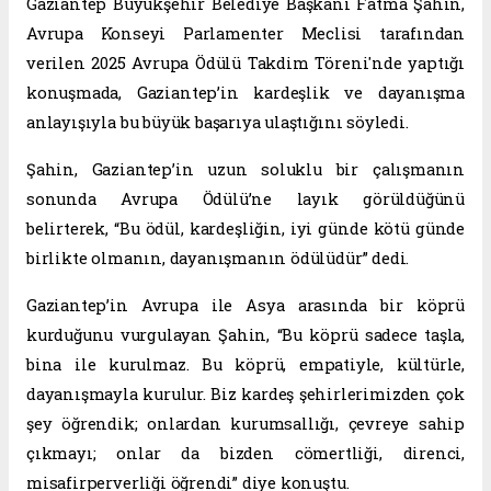
Gaziantep Büyükşehir Belediye Başkanı Fatma Şahin,
Avrupa Konseyi Parlamenter Meclisi tarafından
verilen 2025 Avrupa Ödülü Takdim Töreni'nde yaptığı
konuşmada, Gaziantep’in kardeşlik ve dayanışma
anlayışıyla bu büyük başarıya ulaştığını söyledi.
Şahin, Gaziantep’in uzun soluklu bir çalışmanın
sonunda Avrupa Ödülü’ne layık görüldüğünü
belirterek, “Bu ödül, kardeşliğin, iyi günde kötü günde
birlikte olmanın, dayanışmanın ödülüdür” dedi.
Gaziantep’in Avrupa ile Asya arasında bir köprü
kurduğunu vurgulayan Şahin, “Bu köprü sadece taşla,
bina ile kurulmaz. Bu köprü, empatiyle, kültürle,
dayanışmayla kurulur. Biz kardeş şehirlerimizden çok
şey öğrendik; onlardan kurumsallığı, çevreye sahip
çıkmayı; onlar da bizden cömertliği, direnci,
misafirperverliği öğrendi” diye konuştu.