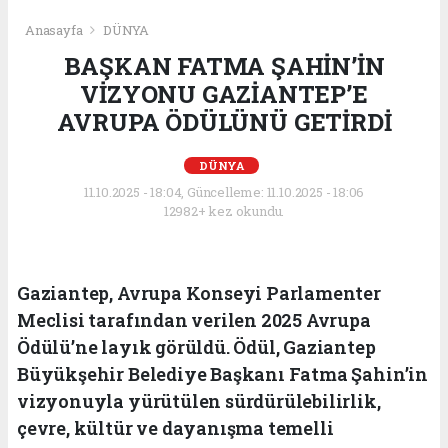
Anasayfa
DÜNYA
BAŞKAN FATMA ŞAHİN’İN
VİZYONU GAZİANTEP’E
AVRUPA ÖDÜLÜNÜ GETİRDİ
DÜNYA
11.10.2025 - 18:04, Güncelleme: 11.10.2025 - 18:06
12982+ kez okundu.
Gaziantep, Avrupa Konseyi Parlamenter
Meclisi tarafından verilen 2025 Avrupa
Ödülü’ne layık görüldü. Ödül, Gaziantep
Büyükşehir Belediye Başkanı Fatma Şahin’in
vizyonuyla yürütülen sürdürülebilirlik,
çevre, kültür ve dayanışma temelli