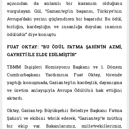
açısından da anlamlı bir kazanım olduğunu
vurgulayan Gül, “Gaziantep’in başarısı, Türkiye’nin
Avrupa’daki yerini güçlendiren bir başarıdır. Bu ödül,
birliğin, kardeşliğin ve insanlığa duyulan inancın
ödülüdür” diye konuştu.
FUAT OKTAY: “BU ÖDÜL FATMA ŞAHİN’İN AZMİ,
GAYRETİ İLE ELDE EDİLMİŞTİR”
TBMM Dışişleri Komisyonu Başkanı ve 1. Dönem
Cumhurbaşkanı Yardımcısı Fuat Oktay, törende
yaptığı konuşmada, Gaziantep’in kardeşlik, dayanışma
ve üretim anlayışıyla Avrupa Ödülü’nü hak ettiğini
aktardı.
Oktay, Gaziantep Büyükşehir Belediye Başkanı Fatma
Şahin’i ve ekibini tebrik ederek, “Gaziantep’te müthiş
bir ekip var. Bakanlarımız, milletvekillerimiz,