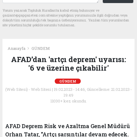
Yorum yazarak Topluluk Kuralları’nı kabul etmiş bulunuyor ve
gaziantepgapgazetesi.com sitesine yaptığınız yorumunuzla ilgili doğrudan veya
dolaylı tüm sorumluluğu tek başınıza üstleniyorsunuz. Yazılan tüm yorumlardan
site yönetimi hiçbir şekilde sorumlu tutulamaz.
Anasayfa
GÜNDEM
AFAD’dan 'artçı deprem' uyarısı:
'6 ve üzerine çıkabilir'
GÜNDEM
(Web Sitesi) - Web Sitesi | 19.02.2023 - 14:46, Güncelleme: 21.02.2023 -
19:49
11030+ kez okundu.
AFAD Deprem Risk ve Azaltma Genel Müdürü
Orhan Tatar, "Artçı sarsıntılar devam edecek.