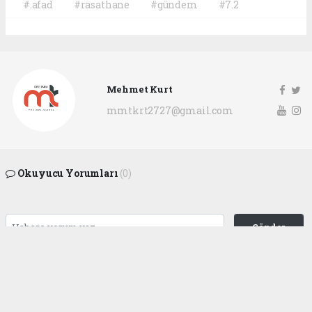
#.afad
#rasathane
#gündem
#7.2
Mehmet Kurt
mmtkrt2727@gmail.com
Okuyucu Yorumları
(0)
Gönder
Yorum yazarak Topluluk Kuralları’nı kabul etmiş bulunuyor ve
gaziantepgapgazetesi.com sitesine yaptığınız yorumunuzla ilgili doğrudan veya
dolaylı tüm sorumluluğu tek başınıza üstleniyorsunuz. Yazılan tüm yorumlardan
site yönetimi hiçbir şekilde sorumlu tutulamaz.