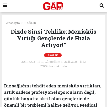
Anasayfa
SAĞLIK
Dizde Sinsi Tehlike: Menisküs
Yırtığı Gençlerde de Hızla
Artıyor!”
SAĞLIK
20.11.2025 - 11:13, Güncelleme: 20.11.2025 - 11:13
5790+ kez okundu.
Diz sağlığını tehdit eden menisküs yırtıkları,
artık sadece profesyonel sporcuların değil,
günlük hayatta aktif olan gençlerin de
önemli bir problemi haline geliyor. Medical