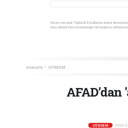
Yorum yazarak Topluluk Kuralları’nı kabul etmiş bul
veya dolaylı tüm sorumluluğu tek başınıza üstleniyor
Anasayfa
GÜNDEM
AFAD’dan 'a
(Web Sit
GÜNDEM