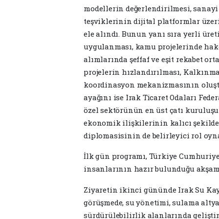
modellerin değerlendirilmesi, sanayi
teşviklerinin dijital platformlar üz
ele alındı. Bunun yanı sıra yerli üre
uygulanması, kamu projelerinde hak
alımlarında şeffaf ve eşit rekabet or
projelerin hızlandırılması, Kalkınma
koordinasyon mekanizmasının oluştu
ayağını ise Irak Ticaret Odaları Feder
özel sektörünün en üst çatı kuruluşu
ekonomik ilişkilerinin kalıcı şekild
diplomasisinin de belirleyici rol oyn
İlk gün programı, Türkiye Cumhuriyet
insanlarının hazır bulunduğu akşam 
Ziyaretin ikinci gününde Irak Su Ka
görüşmede, su yönetimi, sulama altyapı
sürdürülebilirlik alanlarında geliştir