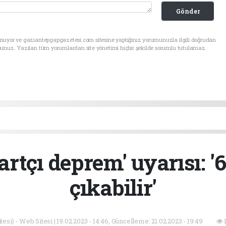
Gönder
unuyor ve gaziantepgapgazetesi.com sitesine yaptığınız yorumunuzla ilgili doğrudan
sunuz. Yazılan tüm yorumlardan site yönetimi hiçbir şekilde sorumlu tutulamaz.
rtçı deprem' uyarısı: '
çıkabilir'
esi) - Web Sitesi | 19.02.2023 - 14:46, Güncelleme: 21.02.2023 - 19:49