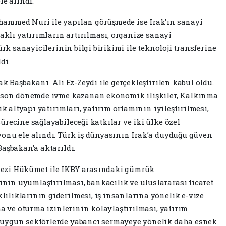
le alındı.
ammed Nuri ile yapılan görüşmede ise Irak’ın sanayi
daklı yatırımların artırılması, organize sanayi
ürk sanayicilerinin bilgi birikimi ile teknoloji transferine
di.
ak Başbakanı Ali Ez-Zeydi ile gerçekleştirilen kabul oldu.
a son dönemde ivme kazanan ekonomik ilişkiler, Kalkınma
ik altyapı yatırımları, yatırım ortamının iyileştirilmesi,
recine sağlayabileceği katkılar ve iki ülke özel
onu ele alındı. Türk iş dünyasının Irak’a duyduğu güven
aşbakan’a aktarıldı.
ezi Hükümet ile IKBY arasındaki gümrük
in uyumlaştırılması, bankacılık ve uluslararası ticaret
lıklarının giderilmesi, iş insanlarına yönelik e-vize
ma ve oturma izinlerinin kolaylaştırılması, yatırım
 uygun sektörlerde yabancı sermayeye yönelik daha esnek