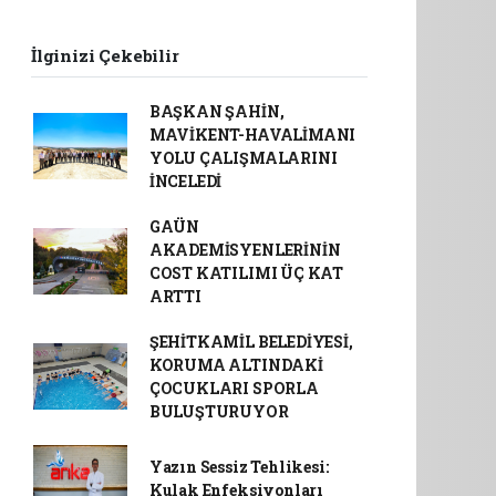
İlginizi Çekebilir
BAŞKAN ŞAHİN,
MAVİKENT-HAVALİMANI
YOLU ÇALIŞMALARINI
İNCELEDİ
GAÜN
AKADEMİSYENLERİNİN
COST KATILIMI ÜÇ KAT
ARTTI
ŞEHİTKAMİL BELEDİYESİ,
KORUMA ALTINDAKİ
ÇOCUKLARI SPORLA
BULUŞTURUYOR
Yazın Sessiz Tehlikesi:
Kulak Enfeksiyonları