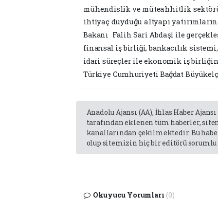
mühendislik ve müteahhitlik sektörü
ihtiyaç duyduğu altyapı yatırımların
Abdaşi
Bakanı Falih Sari
ile gerçekle
finansal iş birliği, bankacılık sistemi
idari süreçler ile ekonomik iş birli
Türkiye Cumhuriyeti Bağdat Büyükelçi
Anadolu Ajansı (AA), İhlas Haber Ajansı
tarafından eklenen tüm haberler, sit
kanallarından çekilmektedir. Bu haber
olup sitemizin hiç bir editörü sorumlu 
Okuyucu Yorumları
(0)