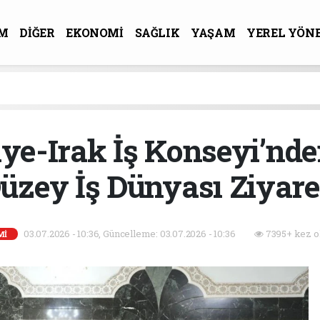
M
DİĞER
EKONOMİ
SAĞLIK
YAŞAM
YEREL YÖN
R-SANAT
ye-Irak İş Konseyi’nden
üzey İş Dünyası Ziyare
03.07.2026 - 10:36, Güncelleme: 03.07.2026 - 10:36
7395+ kez o
Mİ