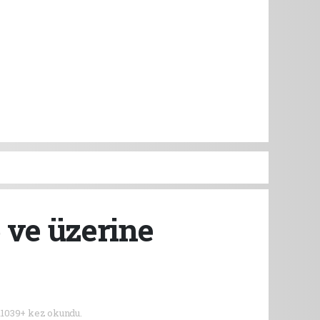
6 ve üzerine
11039+ kez okundu.