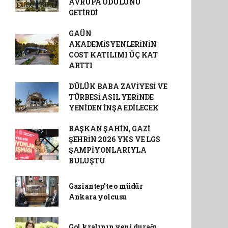
AVRUPA ÖDÜLÜNÜ
GETİRDİ
GAÜN
AKADEMİSYENLERİNİN
COST KATILIMI ÜÇ KAT
ARTTI
DÜLÜK BABA ZAVİYESİ VE
TÜRBESİ ASIL YERİNDE
YENİDEN İNŞA EDİLECEK
BAŞKAN ŞAHİN, GAZİ
ŞEHRİN 2026 YKS VE LGS
ŞAMPİYONLARIYLA
BULUŞTU
Gaziantep'te o müdür
Ankara yolcusu
Gol kralının yeni durağı