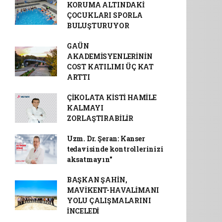
KORUMA ALTINDAKİ
ÇOCUKLARI SPORLA
BULUŞTURUYOR
GAÜN
AKADEMİSYENLERİNİN
COST KATILIMI ÜÇ KAT
ARTTI
ÇİKOLATA KİSTİ HAMİLE
KALMAYI
ZORLAŞTIRABİLİR
Uzm. Dr. Şeran: Kanser
tedavisinde kontrollerinizi
aksatmayın"
BAŞKAN ŞAHİN,
MAVİKENT-HAVALİMANI
YOLU ÇALIŞMALARINI
İNCELEDİ