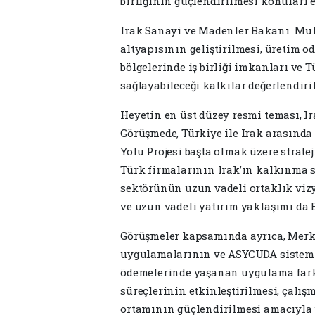
birliğinin güçlendirilmesi konuları e
Irak Sanayi ve Madenler Bakanı Muh
altyapısının geliştirilmesi, üretim o
bölgelerinde iş birliği imkanları ve T
sağlayabileceği katkılar değerlendiril
Heyetin en üst düzey resmi teması, Ir
Görüşmede, Türkiye ile Irak arasınd
Yolu Projesi başta olmak üzere stratej
Türk firmalarının Irak’ın kalkınma sü
sektörünün uzun vadeli ortaklık vizy
ve uzun vadeli yatırım yaklaşımı da B
Görüşmeler kapsamında ayrıca, Merk
uygulamalarının ve ASYCUDA sistemin
ödemelerinde yaşanan uygulama farklı
süreçlerinin etkinleştirilmesi, çalış
ortamının güçlendirilmesi amacıyla