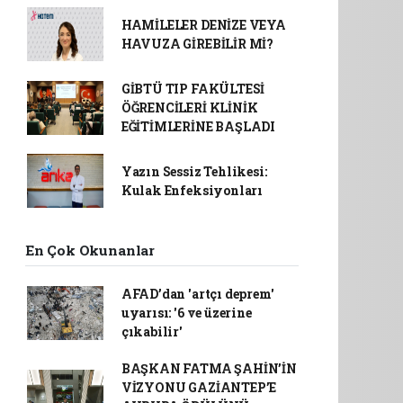
HAMİLELER DENİZE VEYA
HAVUZA GİREBİLİR Mİ?
GİBTÜ TIP FAKÜLTESİ
ÖĞRENCİLERİ KLİNİK
EĞİTİMLERİNE BAŞLADI
Yazın Sessiz Tehlikesi:
Kulak Enfeksiyonları
En Çok Okunanlar
AFAD’dan 'artçı deprem'
uyarısı: '6 ve üzerine
çıkabilir'
BAŞKAN FATMA ŞAHİN’İN
VİZYONU GAZİANTEP’E