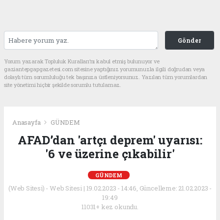
Gönder
Yorum yazarak Topluluk Kuralları’nı kabul etmiş bulunuyor ve
gaziantepgapgazetesi.com sitesine yaptığınız yorumunuzla ilgili doğrudan veya
dolaylı tüm sorumluluğu tek başınıza üstleniyorsunuz. Yazılan tüm yorumlardan
site yönetimi hiçbir şekilde sorumlu tutulamaz.
Anasayfa
GÜNDEM
AFAD’dan 'artçı deprem' uyarısı:
'6 ve üzerine çıkabilir'
GÜNDEM
(Web Sitesi) - Web Sitesi | 19.02.2023 - 14:46, Güncelleme: 21.02.2023 -
19:49
11031+ kez okundu.