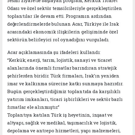
resmi ziyaretle başlayan program, Kerkük Ticaret
Odası ve özel sektör temsilcileriyle gerçekleştirilen
toplantılar ile devam etti. Programın ardından
değerlendirmelerde bulunan Acar, Türkiye ile Irak
arasındaki ekonomik ilişkilerin gelişiminde özel
sektörün belirleyici rol oynadığını vurguladı.
Acar açıklamasında şu ifadeleri kullandı:
“Kerkük; enerji, tarım, lojistik, sanayi ve ticaret
alanlarında önemli fırsatlar barındıran stratejik
şehirlerden biridir. Türk firmaları, Irak’ın yeniden
imar ve kalkınma sürecine katkı sunmaya hazırdır.
Bugün gerçekleştirdiğimiz toplantıda da karşılıklı
yatırım imkanları, ticari iş birlikleri ve sektör bazlı
fırsatlar ele alınmıştır.”
Toplantıya katılan Türk iş heyetinin, inşaat ve
altyapı, sağlık ve medikal, taşımacılık ve lojistik,
depolama ve antrepo hizmetleri, yapı malzemeleri,