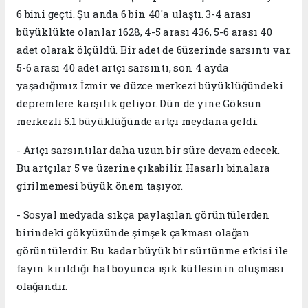
6 bini geçti. Şu anda 6 bin 40'a ulaştı. 3-4 arası
büyüklükte olanlar 1628, 4-5 arası 436, 5-6 arası 40
adet olarak ölçüldü. Bir adet de 6üzerinde sarsıntı var.
5-6 arası 40 adet artçı sarsıntı, son 4 ayda
yaşadığımız İzmir ve düzce merkezi büyüklüğündeki
depremlere karşılık geliyor. Dün de yine Göksun
merkezli 5.1 büyüklüğünde artçı meydana geldi.
- Artçı sarsıntılar daha uzun bir süre devam edecek.
Bu artçılar 5 ve üzerine çıkabilir. Hasarlı binalara
girilmemesi büyük önem taşıyor.
- Sosyal medyada sıkça paylaşılan görüntülerden
birindeki gökyüzünde şimşek çakması olağan
görüntülerdir. Bu kadar büyük bir sürtünme etkisi ile
fayın kırıldığı hat boyunca ışık kütlesinin oluşması
olağandır.