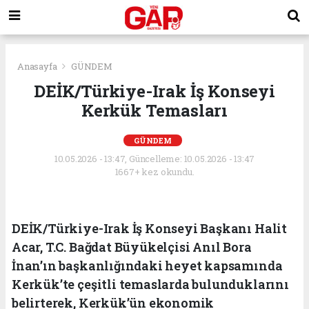
Anasayfa
GÜNDEM
DEİK/Türkiye-Irak İş Konseyi
Kerkük Temasları
GÜNDEM
10.05.2026 - 13:47, Güncelleme: 10.05.2026 - 13:47
1667+ kez okundu.
DEİK/Türkiye-Irak İş Konseyi Başkanı Halit
Acar, T.C. Bağdat Büyükelçisi Anıl Bora
İnan’ın başkanlığındaki heyet kapsamında
Kerkük’te çeşitli temaslarda bulunduklarını
belirterek, Kerkük’ün ekonomik