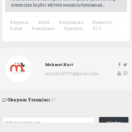
sitemizin hiç bir editörü sorumlu tutulamaz...
#deprem
#afad
#sondakika
#haberler
#.afad
#rasathane
#gündem
#7.2
Mehmet Kurt
mmtkrt2727@gmail.com
Okuyucu Yorumları
(0)
Gönder