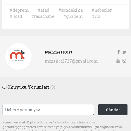
#deprem
#afad
#sondakika
#haberler
#.afad
#rasathane
#gündem
#7.2
Mehmet Kurt
mmtkrt2727@gmail.com
Okuyucu Yorumları
(0)
Gönder
Yorum yazarak Topluluk Kuralları’nı kabul etmiş bulunuyor ve
gaziantepgapgazetesi.com sitesine yaptığınız yorumunuzla ilgili doğrudan veya