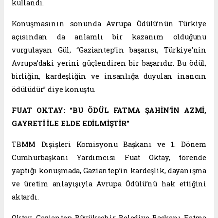
kullandı.
Konuşmasının sonunda Avrupa Ödülü’nün Türkiye
açısından da anlamlı bir kazanım olduğunu
vurgulayan Gül, “Gaziantep’in başarısı, Türkiye’nin
Avrupa’daki yerini güçlendiren bir başarıdır. Bu ödül,
birliğin, kardeşliğin ve insanlığa duyulan inancın
ödülüdür” diye konuştu.
FUAT OKTAY: “BU ÖDÜL FATMA ŞAHİN’İN AZMİ,
GAYRETİ İLE ELDE EDİLMİŞTİR”
TBMM Dışişleri Komisyonu Başkanı ve 1. Dönem
Cumhurbaşkanı Yardımcısı Fuat Oktay, törende
yaptığı konuşmada, Gaziantep’in kardeşlik, dayanışma
ve üretim anlayışıyla Avrupa Ödülü’nü hak ettiğini
aktardı.
Oktay, Gaziantep Büyükşehir Belediye Başkanı Fatma