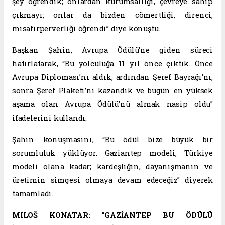
şey öğrendik; onlardan kurumsallığı, çevreye sahip
çıkmayı; onlar da bizden cömertliği, direnci,
misafirperverliği öğrendi” diye konuştu.
Başkan Şahin, Avrupa Ödülü’ne giden süreci
hatırlatarak, “Bu yolculuğa 11 yıl önce çıktık. Önce
Avrupa Diploması’nı aldık, ardından Şeref Bayrağı’nı,
sonra Şeref Plaketi’ni kazandık ve bugün en yüksek
aşama olan Avrupa Ödülü’nü almak nasip oldu”
ifadelerini kullandı.
Şahin konuşmasını, “Bu ödül bize büyük bir
sorumluluk yüklüyor. Gaziantep modeli, Türkiye
modeli olana kadar; kardeşliğin, dayanışmanın ve
üretimin simgesi olmaya devam edeceğiz” diyerek
tamamladı.
MILOŠ KONATAR: “GAZİANTEP BU ÖDÜLÜ