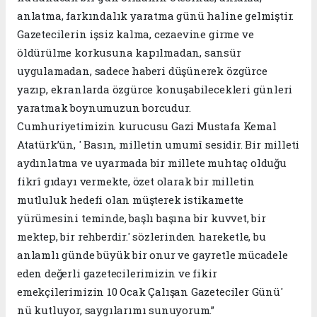
anlatma, farkındalık yaratma günü haline gelmiştir.
Gazetecilerin işsiz kalma, cezaevine girme ve
öldürülme korkusuna kapılmadan, sansür
uygulamadan, sadece haberi düşünerek özgürce
yazıp, ekranlarda özgürce konuşabilecekleri günleri
yaratmak boynumuzun borcudur.
Cumhuriyetimizin kurucusu Gazi Mustafa Kemal
Atatürk’ün, ' Basın, milletin umumî sesidir. Bir milleti
aydınlatma ve uyarmada bir millete muhtaç olduğu
fikrî gıdayı vermekte, özet olarak bir milletin
mutluluk hedefi olan müşterek istikamette
yürümesini teminde, başlı başına bir kuvvet, bir
mektep, bir rehberdir.' sözlerinden hareketle, bu
anlamlı günde büyük bir onur ve gayretle mücadele
eden değerli gazetecilerimizin ve fikir
emekçilerimizin 10 Ocak Çalışan Gazeteciler Günü'
nü kutluyor, saygılarımı sunuyorum.”