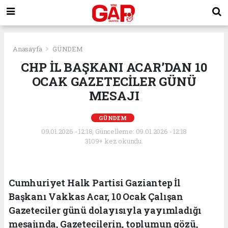
Anasayfa
GÜNDEM
CHP İL BAŞKANI ACAR’DAN 10
OCAK GAZETECİLER GÜNÜ
MESAJI
GÜNDEM
09.01.2026 - 12:18, Güncelleme: 09.01.2026 - 12:18
3109+ kez okundu.
Cumhuriyet Halk Partisi Gaziantep İl
Başkanı Vakkas Acar, 10 Ocak Çalışan
Gazeteciler günü dolayısıyla yayımladığı
mesajında, Gazetecilerin, toplumun gözü,