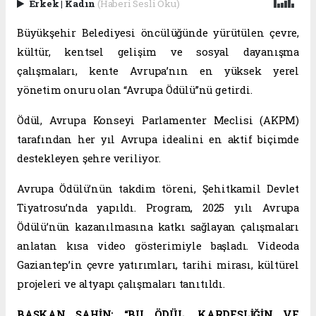
Erkek
|
Kadın
(Haberi Sesli Oku)
Büyükşehir Belediyesi öncülüğünde yürütülen çevre,
kültür, kentsel gelişim ve sosyal dayanışma
çalışmaları, kente Avrupa’nın en yüksek yerel
yönetim onuru olan “Avrupa Ödülü”nü getirdi.
Ödül, Avrupa Konseyi Parlamenter Meclisi (AKPM)
tarafından her yıl Avrupa idealini en aktif biçimde
destekleyen şehre veriliyor.
Avrupa Ödülü’nün takdim töreni, Şehitkamil Devlet
Tiyatrosu’nda yapıldı. Program, 2025 yılı Avrupa
Ödülü’nün kazanılmasına katkı sağlayan çalışmaları
anlatan kısa video gösterimiyle başladı. Videoda
Gaziantep’in çevre yatırımları, tarihi mirası, kültürel
projeleri ve altyapı çalışmaları tanıtıldı.
BAŞKAN ŞAHİN: “BU ÖDÜL, KARDEŞLİĞİN VE