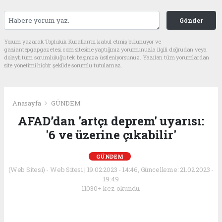
Gönder
Yorum yazarak Topluluk Kuralları’nı kabul etmiş bulunuyor ve
gaziantepgapgazetesi.com sitesine yaptığınız yorumunuzla ilgili doğrudan veya
dolaylı tüm sorumluluğu tek başınıza üstleniyorsunuz. Yazılan tüm yorumlardan
site yönetimi hiçbir şekilde sorumlu tutulamaz.
Anasayfa
GÜNDEM
AFAD’dan 'artçı deprem' uyarısı:
'6 ve üzerine çıkabilir'
GÜNDEM
(Web Sitesi) - Web Sitesi | 19.02.2023 - 14:46, Güncelleme: 21.02.2023 -
19:49
11030+ kez okundu.