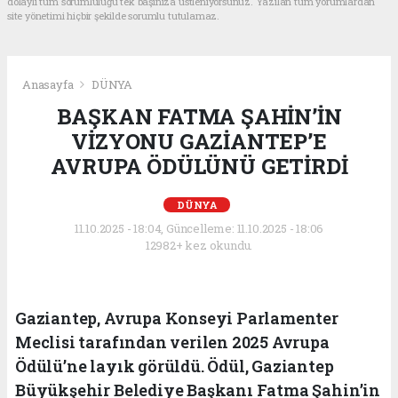
dolaylı tüm sorumluluğu tek başınıza üstleniyorsunuz. Yazılan tüm yorumlardan
site yönetimi hiçbir şekilde sorumlu tutulamaz.
Anasayfa
DÜNYA
BAŞKAN FATMA ŞAHİN’İN
VİZYONU GAZİANTEP’E
AVRUPA ÖDÜLÜNÜ GETİRDİ
DÜNYA
11.10.2025 - 18:04, Güncelleme: 11.10.2025 - 18:06
12982+ kez okundu.
Gaziantep, Avrupa Konseyi Parlamenter
Meclisi tarafından verilen 2025 Avrupa
Ödülü’ne layık görüldü. Ödül, Gaziantep
Büyükşehir Belediye Başkanı Fatma Şahin’in