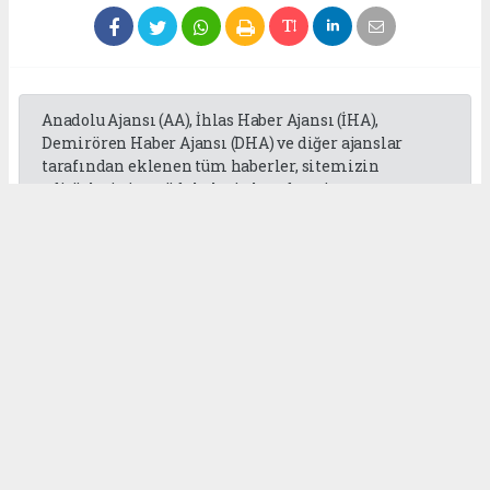
Anadolu Ajansı (AA), İhlas Haber Ajansı (İHA),
Demirören Haber Ajansı (DHA) ve diğer ajanslar
tarafından eklenen tüm haberler, sitemizin
editörlerinin müdahalesi olmadan ajans
kanallarından çekilmektedir. Bu haberlerde yer
alan hukuki muhataplar haberi geçen ajanslar olup
sitemizin hiç bir editörü sorumlu tutulamaz...
Okuyucu Yorumları
(0)
Gönder