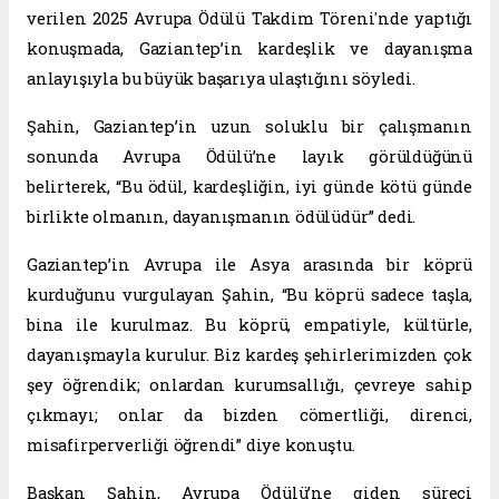
verilen 2025 Avrupa Ödülü Takdim Töreni'nde yaptığı
konuşmada, Gaziantep’in kardeşlik ve dayanışma
anlayışıyla bu büyük başarıya ulaştığını söyledi.
Şahin, Gaziantep’in uzun soluklu bir çalışmanın
sonunda Avrupa Ödülü’ne layık görüldüğünü
belirterek, “Bu ödül, kardeşliğin, iyi günde kötü günde
birlikte olmanın, dayanışmanın ödülüdür” dedi.
Gaziantep’in Avrupa ile Asya arasında bir köprü
kurduğunu vurgulayan Şahin, “Bu köprü sadece taşla,
bina ile kurulmaz. Bu köprü, empatiyle, kültürle,
dayanışmayla kurulur. Biz kardeş şehirlerimizden çok
şey öğrendik; onlardan kurumsallığı, çevreye sahip
çıkmayı; onlar da bizden cömertliği, direnci,
misafirperverliği öğrendi” diye konuştu.
Başkan Şahin, Avrupa Ödülü’ne giden süreci