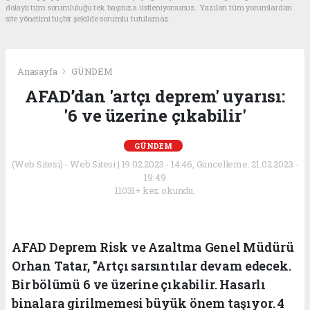
dolaylı tüm sorumluluğu tek başınıza üstleniyorsunuz. Yazılan tüm yorumlardan
site yönetimi hiçbir şekilde sorumlu tutulamaz.
Anasayfa
GÜNDEM
AFAD’dan 'artçı deprem' uyarısı:
'6 ve üzerine çıkabilir'
GÜNDEM
(Web Sitesi) - Web Sitesi | 19.02.2023 - 14:46, Güncelleme: 21.02.2023 -
19:49
11031+ kez okundu.
AFAD Deprem Risk ve Azaltma Genel Müdürü
Orhan Tatar, "Artçı sarsıntılar devam edecek.
Bir bölümü 6 ve üzerine çıkabilir. Hasarlı
binalara girilmemesi büyük önem taşıyor. 4