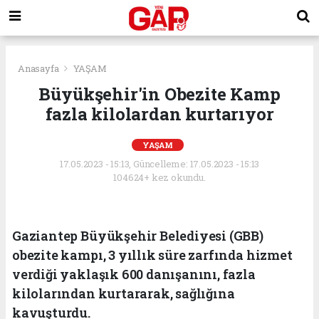
Anasayfa
YAŞAM
Büyükşehir'in Obezite Kamp
fazla kilolardan kurtarıyor
YAŞAM
17.05.2023 - 15:13, Güncelleme: 17.05.2023 - 15:13
104624+ kez okundu.
Gaziantep Büyükşehir Belediyesi (GBB)
obezite kampı, 3 yıllık süre zarfında hizmet
verdiği yaklaşık 600 danışanını, fazla
kilolarından kurtararak, sağlığına
kavuşturdu.