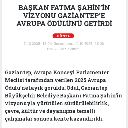
BAŞKAN FATMA ŞAHİN’İN
VİZYONU GAZİANTEP’E
AVRUPA ÖDÜLÜNÜ GETİRDİ
DÜNYA
11.10.2025 - 18:04, Güncelleme: 11.10.2025 - 18:06
12982+ kez okundu.
Gaziantep, Avrupa Konseyi Parlamenter
Meclisi tarafından verilen 2025 Avrupa
Ödülü’ne layık görüldü. Ödül, Gaziantep
Büyükşehir Belediye Başkanı Fatma Şahin’in
vizyonuyla yürütülen sürdürülebilirlik,
çevre, kültür ve dayanışma temelli
çalışmalar sonucu kente kazandırıldı.