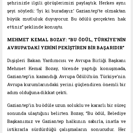
şehrinizle ilgili görüşlerimizi paylaştık. Herkes aynı
şeyi söyledi: ‘İyi ki buradayız.’ Gaziantep’te olmaktan
büyük mutluluk duyuyoruz. Bu ödülü gerçekten hak
ettiniz” şeklinde konuştu.
MEHMET KEMAL BOZAY: “BU ÖDÜL, TÜRKİYE’NİN
AVRUPA’DAKİ YERİNİ PEKİŞTİREN BİR BAŞARIDIR”
Dışişleri Bakan Yardımcısı ve Avrupa Birliği Başkanı
Mehmet Kemal Bozay, törende yaptığı konuşmada,
Gaziantep’in kazandığı Avrupa Ödülü’nün Türkiye’nin
Avrupa kurumlarındaki yerini güçlendiren önemli bir
adım olduğuna dikkat çekti.
Gaziantep’in bu ödüle uzun soluklu ve kararlı bir süreç
sonunda ulaştığını belirten Bozay, “Bu ödül, Belediye
Başkanımız ve Gaziantep halkının sabırla, inatla ve
istikrarla sürdürdüğü çalışmaların sonucudur. Her