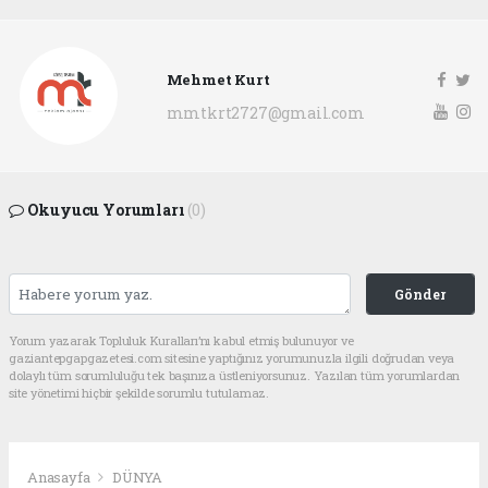
Mehmet Kurt
mmtkrt2727@gmail.com
Okuyucu Yorumları
(0)
Gönder
Yorum yazarak Topluluk Kuralları’nı kabul etmiş bulunuyor ve
gaziantepgapgazetesi.com sitesine yaptığınız yorumunuzla ilgili doğrudan veya
dolaylı tüm sorumluluğu tek başınıza üstleniyorsunuz. Yazılan tüm yorumlardan
site yönetimi hiçbir şekilde sorumlu tutulamaz.
Anasayfa
DÜNYA