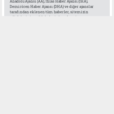
Anadolu Ajansı (AA), İhlas Haber Ajansı (İHA),
Demirören Haber Ajansı (DHA) ve diğer ajanslar
tarafından eklenen tüm haberler, sitemizin
editörlerinin müdahalesi olmadan ajans
kanallarından çekilmektedir. Bu haberlerde yer
alan hukuki muhataplar haberi geçen ajanslar olup
sitemizin hiç bir editörü sorumlu tutulamaz...
Okuyucu Yorumları
(0)
Gönder
Yorum yazarak Topluluk Kuralları’nı kabul etmiş bulunuyor ve
gaziantepgapgazetesi.com sitesine yaptığınız yorumunuzla ilgili doğrudan veya
dolaylı tüm sorumluluğu tek başınıza üstleniyorsunuz. Yazılan tüm yorumlardan
site yönetimi hiçbir şekilde sorumlu tutulamaz.