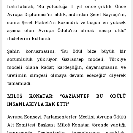
hatırlatarak, “Bu yolculuğa 11 yıl önce çıktık. Önce
Avrupa Diploması’nı aldık, ardından Şeref Bayrağı’nı,
sonra Şeref Plaketi’ni kazandık ve bugün en yüksek
aşama olan Avrupa Ödülü’nü almak nasip oldu”
ifadelerini kullandı.
Şahin konuşmasını, “Bu ödül bize büyük bir
sorumluluk yüklüyor. Gaziantep modeli, Türkiye
modeli olana kadar; kardeşliğin, dayanışmanın ve
üretimin simgesi olmaya devam edeceğiz” diyerek
tamamladı.
MILOŠ KONATAR: “GAZİANTEP BU ÖDÜLÜ
İNSANLARIYLA HAK ETTİ”
Avrupa Konseyi Parlamenterler Meclisi Avrupa Ödülü
Alt Komitesi Başkanı Miloš Konatar, törende yaptığı
konuşmada Gaziantep’in, insanlarının sıcaklığı,