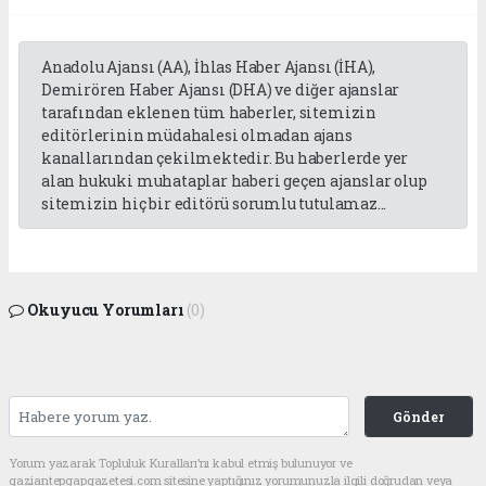
Anadolu Ajansı (AA), İhlas Haber Ajansı (İHA),
Demirören Haber Ajansı (DHA) ve diğer ajanslar
tarafından eklenen tüm haberler, sitemizin
editörlerinin müdahalesi olmadan ajans
kanallarından çekilmektedir. Bu haberlerde yer
alan hukuki muhataplar haberi geçen ajanslar olup
sitemizin hiç bir editörü sorumlu tutulamaz...
Okuyucu Yorumları
(0)
Gönder
Yorum yazarak Topluluk Kuralları’nı kabul etmiş bulunuyor ve
gaziantepgapgazetesi.com sitesine yaptığınız yorumunuzla ilgili doğrudan veya