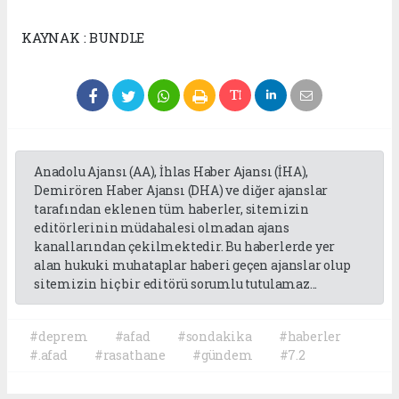
KAYNAK : BUNDLE
Anadolu Ajansı (AA), İhlas Haber Ajansı (İHA),
Demirören Haber Ajansı (DHA) ve diğer ajanslar
tarafından eklenen tüm haberler, sitemizin
editörlerinin müdahalesi olmadan ajans
kanallarından çekilmektedir. Bu haberlerde yer
alan hukuki muhataplar haberi geçen ajanslar olup
sitemizin hiç bir editörü sorumlu tutulamaz...
#deprem
#afad
#sondakika
#haberler
#.afad
#rasathane
#gündem
#7.2