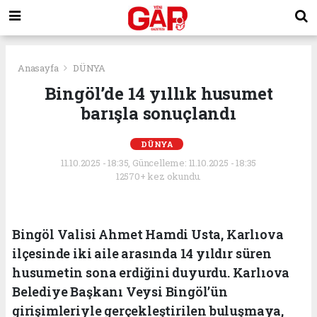
Anasayfa
DÜNYA
Bingöl’de 14 yıllık husumet
barışla sonuçlandı
DÜNYA
11.10.2025 - 18:35, Güncelleme: 11.10.2025 - 18:35
12570+ kez okundu.
Bingöl Valisi Ahmet Hamdi Usta, Karlıova
ilçesinde iki aile arasında 14 yıldır süren
husumetin sona erdiğini duyurdu. Karlıova
Belediye Başkanı Veysi Bingöl’ün
girişimleriyle gerçekleştirilen buluşmaya,