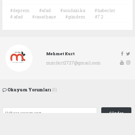
#deprem
#afad
#sondakika
#haberler
#.afad
#rasathane
#gündem
#7.2
Mehmet Kurt
mmtkrt2727@gmail.com
Okuyucu Yorumları
(0)
Gönder
Yorum yazarak Topluluk Kuralları’nı kabul etmiş bulunuyor ve
gaziantepgapgazetesi.com sitesine yaptığınız yorumunuzla ilgili doğrudan veya