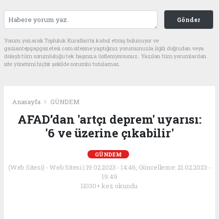
Gönder
Yorum yazarak Topluluk Kuralları’nı kabul etmiş bulunuyor ve
gaziantepgapgazetesi.com sitesine yaptığınız yorumunuzla ilgili doğrudan veya
dolaylı tüm sorumluluğu tek başınıza üstleniyorsunuz. Yazılan tüm yorumlardan
site yönetimi hiçbir şekilde sorumlu tutulamaz.
Anasayfa
GÜNDEM
AFAD’dan 'artçı deprem' uyarısı:
'6 ve üzerine çıkabilir'
GÜNDEM
(Web Sitesi) - Web Sitesi | 19.02.2023 - 14:46, Güncelleme: 21.02.2023 -
19:49
11030+ kez okundu.